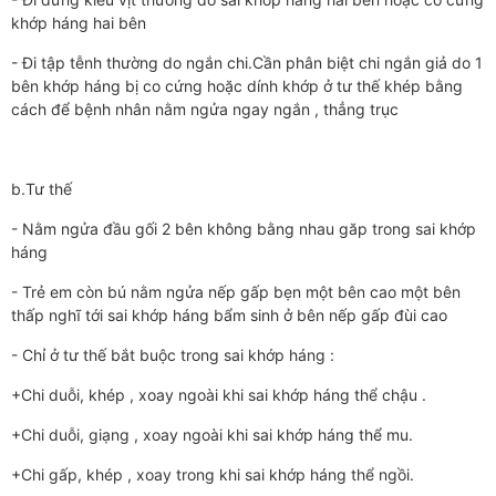
khớp háng hai bên
- Đi tập tễnh thường do ngắn chi.Cần phân biệt chi ngắn giả do 1
bên khớp háng bị co cứng hoặc dính khớp ở tư thế khép bằng
cách để bệnh nhân nằm ngửa ngay ngắn , thẳng trục
b.Tư thế
- Nằm ngửa đầu gối 2 bên không bằng nhau găp trong sai khớp
háng
- Trẻ em còn bú nằm ngửa nếp gấp bẹn một bên cao một bên
thấp nghĩ tới sai khớp háng bẩm sinh ở bên nếp gấp đùi cao
- Chỉ ở tư thế bắt buộc trong sai khớp háng :
+Chi duỗi, khép , xoay ngoài khi sai khớp háng thể chậu .
+Chi duỗi, giạng , xoay ngoài khi sai khớp háng thể mu.
+Chi gấp, khép , xoay trong khi sai khớp háng thể ngồi.