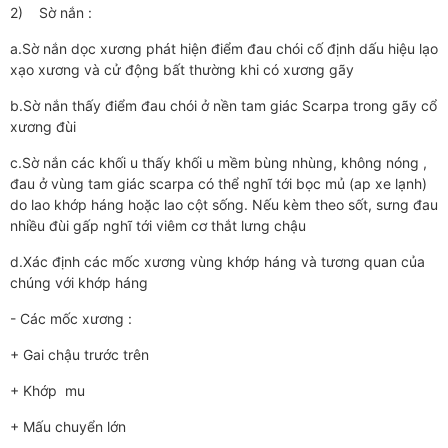
2) Sờ nắn :
a.Sờ nắn dọc xương phát hiện điểm đau chói cố định dấu hiệu lạo
xạo xương và cử động bất thường khi có xương gãy
b.Sờ nắn thấy điểm đau chói ở nền tam giác Scarpa trong gãy cổ
xương đùi
c.Sờ nắn các khối u thấy khối u mềm bùng nhùng, không nóng ,
đau ở vùng tam giác scarpa có thể nghĩ tới bọc mủ (ap xe lạnh)
do lao khớp háng hoặc lao cột sống. Nếu kèm theo sốt, sưng đau
nhiều đùi gấp nghĩ tới viêm cơ thắt lưng chậu
d.Xác định các mốc xương vùng khớp háng và tương quan của
chúng với khớp háng
- Các mốc xương :
+ Gai chậu trước trên
+ Khớp mu
+ Mấu chuyển lớn