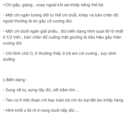
+Chi gấp, giạng , xoay ngoài khi sai khớp hảng thể bịt.
- Một chi ngắn tương đối tư thế chi duỗi, khép và bàn chân đổ
ngoài thường là do gãy cổ xương đùi.
- Một chi dưới ngắn giải phẫu , đùi biến dạng hình quai lối rõ nhất
ở 1/3 trên , bàn chân đổ xuống mặt giường là dẫu hiệu gãy thân
xương đùi
- Chi hình chữ O, X thường thấy ở trẻ em còi xương , suy dinh
dưỡng
c.Biến dạng :
- Sung nề to, sưng tấy đỏ, vết bầm tím …
- Teo cơ ở một đoạn chi hay toàn bộ chi do bại liệt lao khớp háng
- Hình khối u lồi rõ ở vùng dưới nếp đùi …