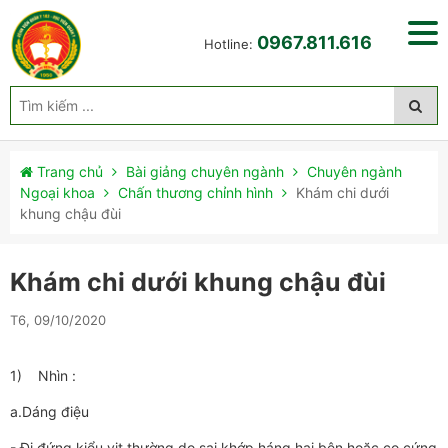
0967.811.616
Hotline:
Trang chủ
Bài giảng chuyên ngành
Chuyên ngành
Ngoại khoa
Chấn thương chỉnh hình
Khám chi dưới
khung chậu đùi
Khám chi dưới khung chậu đùi
T6, 09/10/2020
1) Nhìn :
a.Dáng điệu
- Đi đứng kiểu vịt thường do sai khớp háng hai bên hoặc co cứng