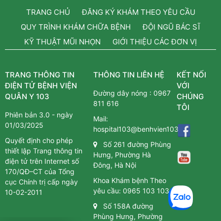
TRANG CHỦ
ĐĂNG KÝ KHÁM THEO YÊU CẦU
QUY TRÌNH KHÁM CHỮA BỆNH
ĐỘI NGŨ BÁC SĨ
KỸ THUẬT MŨI NHỌN
GIỚI THIỆU CÁC ĐƠN VỊ
TRANG THÔNG TIN
THÔNG TIN LIÊN HỆ
KẾT NỐI
ĐIỆN TỬ BỆNH VIỆN
VỚI
Đường dây nóng :
0967
QUÂN Y 103
CHÚNG
811 616
TÔI
Phiên bản 3.0 - ngày
Mail:
01/03/2025
hospital103@benhvien103.vn
Quyết định cho phép
Số 261 đường Phùng
thiết lập Trang thông tin
Hưng, Phường Hà
điện tử trên Internet số
Đông, Hà Nội
170/QĐ–CT của Tổng
Khoa Khám bệnh Theo
cục Chính trị cấp ngày
yêu cầu:
0965 103 103
10-02-2011
Số 158A đường
Phùng Hưng, Phường