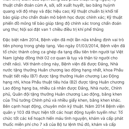
thuật chẩn đoán cúm A, sởi, sốt xuất huyết, lao bằng huỳnh
quang với độ nhạy và đặc hiệu cao; Kỹ thuật chuẩn bị khối tế
bào giúp cho chẩn đoán mô bệnh học được chính xác; Kỹ thuật
phiến đồ mỏng tế bào giúp tăng độ chính xác trong chẩn đoán
ung thư; Nội soi đặt van 1 chiều điều trị khí phế thũng
Đặc biệt năm 2014, Bệnh viện đã một lần nữa khẳng định vai trò
tiên phong trong ghép tạng. Vào ngày 01/03/2014, Bệnh viện đã
tổ chức thành công ca ghép đa tạng đầu tiên trên người tại Việt
Nam (ghép đồng thời 02 cơ quan là tụy và thận từ người cho
chết não). Với thành công này, Bệnh viện đã được Đảng, Nhà
nước tặng thưởng Huân chương lao động hạng nhất, khoa Phẫu
thuật tiết niệu (B7) được tặng thưởng Huân chương Lao Động
hạng nhì, khoa Phẫu thuật tiêu hóa (B2) được tặng Huân chương
Lao động hạng ba, nhiều cá nhân được Đảng, Nhà nước, Chính
phủ, Quân đội tặng thưởng Huân chương Lao động, bằng khen
của Thủ tướng Chính phủ và nhiều giấy khen, bằng khen khác.
Bên cạnh hoạt động, chuyên môn kỹ thuật. Năm 2014 Bệnh viện
quân y 103 đã thực hiện tốt các hoạt động tuyến tuyến như: Tổ
chức tốt các kế hoạch hiến máu tình nguyện, khám và cấp phát
thuốc miễn phí cho 7 xã của Bộ tư lệnh thủ đô, khám và cấp