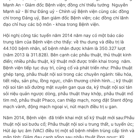
Mạnh An - Giám đốc Bệnh viện; đồng chí thiếu tướng Nguyễn
Mạnh sử - Bí thư Đảng uỷ - Chính uỷ Bệnh viện cùng các đồng
chí trong Đảng uỷ, Ban giám đốc Bệnh viện; các đồng chí lãnh
đạo chỉ huy các bộ môn - khoa trong Bệnh viện.
Hội nghị công tác tuyến năm 2014 năm nay có một báo cáo
trung tâm của Bệnh viện cho thấy: về thu dung và điều trị là
44.100 bệnh nhân, số bệnh nhân được khám là 350.327 lượt
(năm 2013 là 311.828). Bên cạnh các phẫu thuật, thủ thuật kinh
điển; nhiều phẫu thuật, kỹ thuật mới được triển khai trong năm.
Bệnh viện tiếp tục duy trì, củng cố và phát triển như: Phẫu thuật
ghép tạng, phẫu thuật nội soi trong các chuyên ngành: tiêu hóa,
tiết niệu, sản phụ, lồng ngực, chấn thương chỉnh hình...; kỹ thuật
nội soi tán sỏi đường mật xuyên gan qua da, kỹ thuật nội soi tán
sỏi niệu quản ngược dòng, phẫu thuật thay khớp, phẫu thuật mổ
tim mở, phẫu thuật Phaco, can thiệp mạch, nong đặt Stent động
mạch vành, động mạch ngoại vi, nút mạch điều trị u gan.
Năm 2014, Bệnh viện đã triển khai một số kỹ thuật mới sau:Phẫu
thuật nội soi bướu cổ; Phẫu thuật nội soi u trung thất, u tuyến ức;
Hút áp lực âm (VAC) điều trị một số bệnh nhiễm trùng cấp tính và
mãn tính; Giảm đau cạnh sống sau phẫu thuật lồng ngực; Kỹ