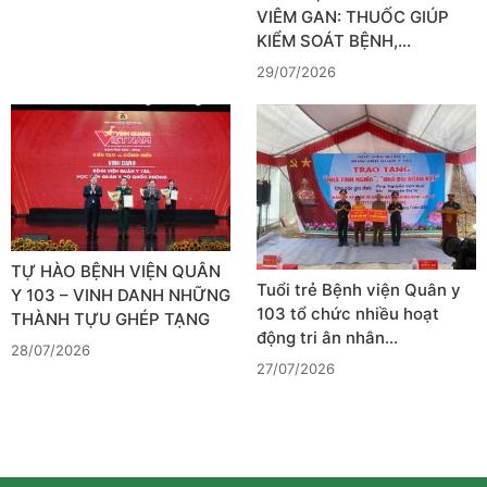
VIÊM GAN: THUỐC GIÚP
KIỂM SOÁT BỆNH,…
29/07/2026
TỰ HÀO BỆNH VIỆN QUÂN
Tuổi trẻ Bệnh viện Quân y
Y 103 – VINH DANH NHỮNG
103 tổ chức nhiều hoạt
THÀNH TỰU GHÉP TẠNG
động tri ân nhân…
28/07/2026
27/07/2026