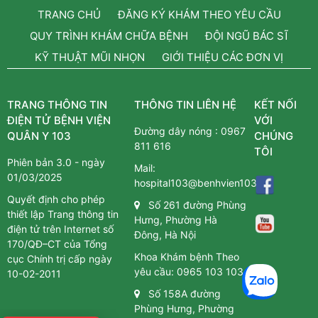
TRANG CHỦ
ĐĂNG KÝ KHÁM THEO YÊU CẦU
QUY TRÌNH KHÁM CHỮA BỆNH
ĐỘI NGŨ BÁC SĨ
KỸ THUẬT MŨI NHỌN
GIỚI THIỆU CÁC ĐƠN VỊ
TRANG THÔNG TIN
THÔNG TIN LIÊN HỆ
KẾT NỐI
ĐIỆN TỬ BỆNH VIỆN
VỚI
Đường dây nóng :
0967
QUÂN Y 103
CHÚNG
811 616
TÔI
Phiên bản 3.0 - ngày
Mail:
01/03/2025
hospital103@benhvien103.vn
Quyết định cho phép
Số 261 đường Phùng
thiết lập Trang thông tin
Hưng, Phường Hà
điện tử trên Internet số
Đông, Hà Nội
170/QĐ–CT của Tổng
Khoa Khám bệnh Theo
cục Chính trị cấp ngày
yêu cầu:
0965 103 103
10-02-2011
Số 158A đường
Phùng Hưng, Phường