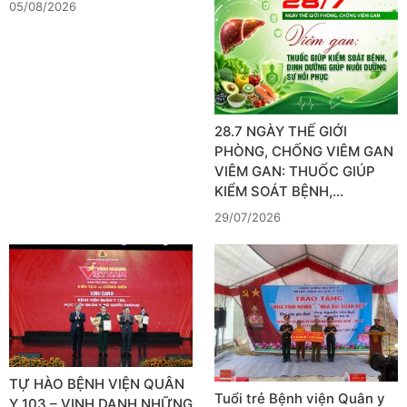
05/08/2026
28.7 NGÀY THẾ GIỚI
PHÒNG, CHỐNG VIÊM GAN
VIÊM GAN: THUỐC GIÚP
KIỂM SOÁT BỆNH,…
29/07/2026
TỰ HÀO BỆNH VIỆN QUÂN
Tuổi trẻ Bệnh viện Quân y
Y 103 – VINH DANH NHỮNG