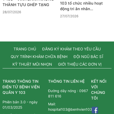
103 tổ chức nhiều hoạt
THÀNH TỰU GHÉP TẠNG
động tri ân nhân…
28/07/2026
27/07/2026
TRANG CHỦ
ĐĂNG KÝ KHÁM THEO YÊU CẦU
QUY TRÌNH KHÁM CHỮA BỆNH
ĐỘI NGŨ BÁC SĨ
KỸ THUẬT MŨI NHỌN
GIỚI THIỆU CÁC ĐƠN VỊ
TRANG THÔNG TIN
THÔNG TIN LIÊN HỆ
KẾT NỐI
ĐIỆN TỬ BỆNH VIỆN
VỚI
Đường dây nóng :
0967
QUÂN Y 103
CHÚNG
811 616
TÔI
Phiên bản 3.0 - ngày
Mail:
01/03/2025
hospital103@benhvien103.vn