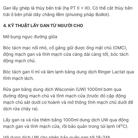
Gan lấy ghép là thùy bên trái (hạ PT II + III). Có thể cắt thùy bên
trái ở bên phải dây chằng liềm (phương pháp Boillot).
4. KỸ THUẬT LẤY GAN TỪ NGƯỜI CHO
Mở bụng ngực đường giữa
Bóc tách mạc nối nhỏ, cố gắng giữ được ống mật chủ (OMC),
động mạch gan và tĩnh mạch cửa càng dài càng tốt, bóc tách
động mạch chủ.
Bóc tách gan tỉ mỉ và làm lạnh bằng dung dịch Ringer Lactat qua
tĩnh mạch lách.
Rửa gan bằng dung dịch Wisconsin (UW) 1000ml bơm qua
đường động mạch chủ và tĩnh mạch cửa (trước đó cặp động
mạch chủ sát dưới cơ hoành và mở thông tĩnh mạch chủ dưới để
dịch rửa chảy ra).
Lấy gan ra và rửa thêm bằng 1000ml dung dịch UW qua động
0
mạch gan và tĩnh mạch cửa, rồi bảo quản trong túi lạnh (4
C).
Với dung dịch UW cho phép bảo quản gan tới 18-24h.