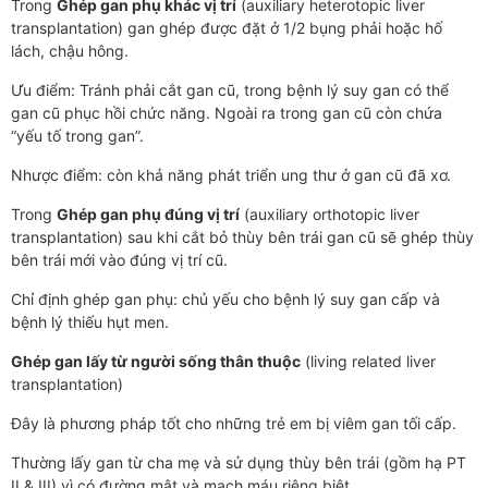
Trong
Ghép gan phụ khác vị trí
(auxiliary heterotopic liver
transplantation) gan ghép được đặt ở 1/2 bụng phải hoặc hố
lách, chậu hông.
Ưu điểm: Tránh phải cắt gan cũ, trong bệnh lý suy gan có thể
gan cũ phục hồi chức năng. Ngoài ra trong gan cũ còn chứa
“yếu tố trong gan”.
Nhược điểm: còn khả năng phát triển ung thư ở gan cũ đã xơ.
Trong
Ghép gan phụ đúng vị trí
(auxiliary orthotopic liver
transplantation) sau khi cắt bỏ thùy bên trái gan cũ sẽ ghép thùy
bên trái mới vào đúng vị trí cũ.
Chỉ định ghép gan phụ: chủ yếu cho bệnh lý suy gan cấp và
bệnh lý thiếu hụt men.
Ghép gan lấy từ người sống thân thuộc
(living related liver
transplantation)
Đây là phương pháp tốt cho những trẻ em bị viêm gan tối cấp.
Thường lấy gan từ cha mẹ và sử dụng thùy bên trái (gồm hạ PT
II & III) vì có đường mật và mạch máu riêng biệt.