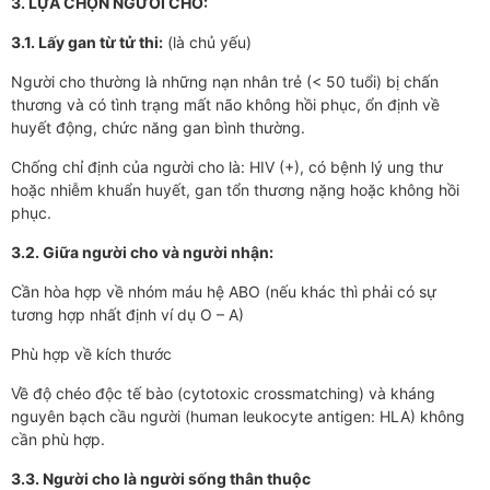
3. LỰA CHỌN NGƯỜI CHO:
3.1. Lấy gan từ tử thi:
(là chủ yếu)
Người cho thường là những nạn nhân trẻ (< 50 tuổi) bị chấn
thương và có tình trạng mất não không hồi phục, ổn định về
huyết động, chức năng gan bình thường.
Chống chỉ định của người cho là: HIV (+), có bệnh lý ung thư
hoặc nhiễm khuẩn huyết, gan tổn thương nặng hoặc không hồi
phục.
3.2. Giữa người cho và người nhận:
Cần hòa hợp về nhóm máu hệ ABO (nếu khác thì phải có sự
tương hợp nhất định ví dụ O – A)
Phù hợp về kích thước
Về độ chéo độc tế bào (cytotoxic crossmatching) và kháng
nguyên bạch cầu người (human leukocyte antigen: HLA) không
cần phù hợp.
3.3. Người cho là người sống thân thuộc