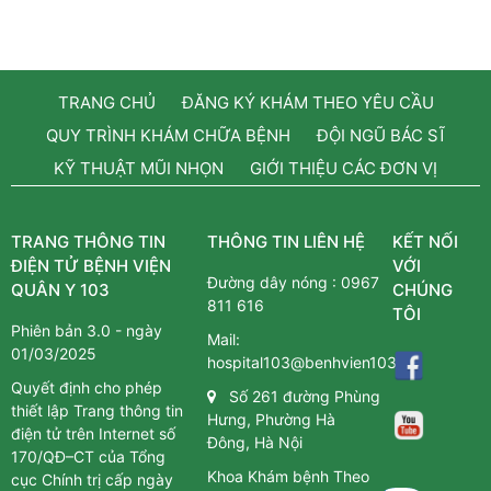
TRANG CHỦ
ĐĂNG KÝ KHÁM THEO YÊU CẦU
QUY TRÌNH KHÁM CHỮA BỆNH
ĐỘI NGŨ BÁC SĨ
KỸ THUẬT MŨI NHỌN
GIỚI THIỆU CÁC ĐƠN VỊ
TRANG THÔNG TIN
THÔNG TIN LIÊN HỆ
KẾT NỐI
ĐIỆN TỬ BỆNH VIỆN
VỚI
Đường dây nóng :
0967
QUÂN Y 103
CHÚNG
811 616
TÔI
Phiên bản 3.0 - ngày
Mail:
01/03/2025
hospital103@benhvien103.vn
Quyết định cho phép
Số 261 đường Phùng
thiết lập Trang thông tin
Hưng, Phường Hà
điện tử trên Internet số
Đông, Hà Nội
170/QĐ–CT của Tổng
Khoa Khám bệnh Theo
cục Chính trị cấp ngày