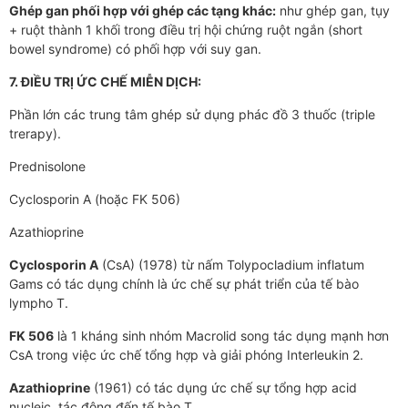
Ghép gan phối hợp với ghép các tạng khác:
như ghép gan, tụy
+ ruột thành 1 khối trong điều trị hội chứng ruột ngắn (short
bowel syndrome) có phối hợp với suy gan.
7. ĐIỀU TRỊ ỨC CHẾ MIỄN DỊCH:
Phần lớn các trung tâm ghép sử dụng phác đồ 3 thuốc (triple
trerapy).
Prednisolone
Cyclosporin A (hoặc FK 506)
Azathioprine
Cyclosporin A
(CsA) (1978) từ nấm Tolypocladium inflatum
Gams có tác dụng chính là ức chế sự phát triển của tế bào
lympho T.
FK 506
là 1 kháng sinh nhóm Macrolid song tác dụng mạnh hơn
CsA trong việc ức chế tổng hợp và giải phóng Interleukin 2.
Azathioprine
(1961) có tác dụng ức chế sự tổng hợp acid
nucleic, tác động đến tế bào T.