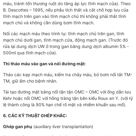
máu, tránh tổn thương ruột do tăng áp lực tĩnh mạch cửa). Theo
B. Descottes – 1995, nếu phẫu tích thắt và cắt chỗ hợp lưu của
tĩnh mạch trên gan vào tĩnh mạch chủ thì không phải thắt tĩnh
mạch chủ và không cần dùng bơm tĩnh mạch.
Nối các mạch máu theo trình tự: tĩnh mạch chủ trên gan, tĩnh
mạch chủ dưới gan, tĩnh mạch cửa, động mạch gan. (Trước đó
rửa lại dung dịch UW ở trong gan bằng dung dịch albumin 5% -
500ml qua tĩnh mạch cửa).
Thì tháo máu vào gan và nối đường mật:
Tháo các kẹp mạch máu, kiểm tra chảy máu, bỏ bơm nối tắt TM-
TM, giữ ấm cho bệnh nhân.
Tái tạo đường mật bằng nối tận tận OMC – OMC với ống dẫn lưu
Kehr hoặc nối OMC với hỗng tràng tận bên kiểu Roux en Y. (với tỷ
lệ thành công là 90% hạn chế rõ mật và nhiễm khuẩn sau mổ).
6. CÁC KỸ THUẬT GHÉP KHÁC:
Ghép gan phụ
(auxiliary liver transplantation)