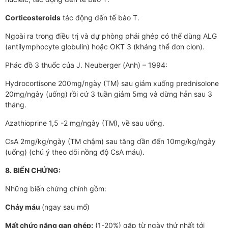
Corticosteroids
tác động đến tế bào T.
Ngoài ra trong điều trị và dự phòng phải ghép có thể dùng ALG
(antilymphocyte globulin) hoặc OKT 3 (kháng thể đơn clon).
Phác đồ 3 thuốc của J. Neuberger (Anh) – 1994:
Hydrocortisone 200mg/ngày (TM) sau giảm xuống prednisolone
20mg/ngày (uống) rồi cứ 3 tuần giảm 5mg và dừng hẳn sau 3
tháng.
Azathioprine 1,5 -2 mg/ngày (TM), về sau uống.
CsA 2mg/kg/ngày (TM chậm) sau tăng dần đến 10mg/kg/ngày
(uống) (chú ý theo dõi nồng độ CsA máu).
8. BIẾN CHỨNG:
Những biến chứng chính gồm:
Chảy máu
(ngay sau mổ)
Mất chức năng gan ghép:
(1-20%) gặp từ ngày thứ nhất tới