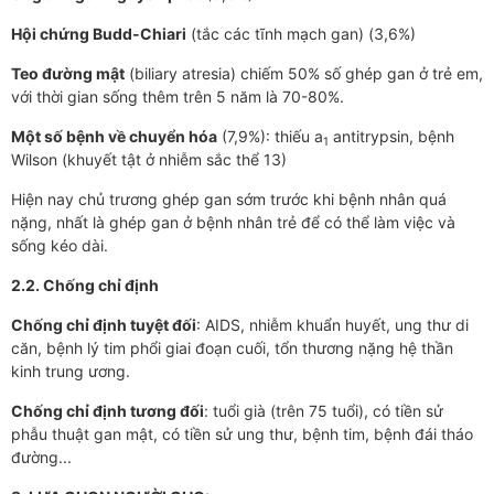
Hội chứng Budd-Chiari
(tắc các tĩnh mạch gan) (3,6%)
Teo đường mật
(biliary atresia) chiếm 50% số ghép gan ở trẻ em,
với thời gian sống thêm trên 5 năm là 70-80%.
Một số bệnh về chuyển hóa
(7,9%): thiếu a
antitrypsin, bệnh
1
Wilson (khuyết tật ở nhiễm sắc thể 13)
Hiện nay chủ trương ghép gan sớm trước khi bệnh nhân quá
nặng, nhất là ghép gan ở bệnh nhân trẻ để có thể làm việc và
sống kéo dài.
2.2. Chống chỉ định
Chống chỉ định tuyệt đối
: AIDS, nhiễm khuẩn huyết, ung thư di
căn, bệnh lý tim phổi giai đoạn cuối, tổn thương nặng hệ thần
kinh trung ương.
Chống chỉ định tương đối
: tuổi già (trên 75 tuổi), có tiền sử
phẫu thuật gan mật, có tiền sử ung thư, bệnh tim, bệnh đái tháo
đường...