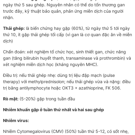
ngày thứ 5 sau ghép. Nguyên nhân có thể do tổn thương gan
trước đây, kỹ thuật bảo quản, phản ứng miễn dịch của người
nhận.
Thải ghép:
là biến chứng hay gặp (60%), từ ngày thứ 5 tới ngày
thứ 10, ít gặp thải ghép tối cấp (vì gan là cơ quan đặc ân về miễn
dịch)
Chẩn đoán: xét nghiệm tổ chức học, sinh thiết gan, chức năng
gan (tăng bilirubin huyết thanh, transaminase và prothrombin) và
xét nghiệm miễn dịch học (kháng nguyên MHC).
Điều trị: nếu thải ghép nhẹ: dùng trị liệu đập mạch (pulse
therapy) với methylprednisolon; nếu thải ghép vừa và nặng: điều
trị bằng antilymphocyte hoặc OKT3 + azathioprine, FK 506.
Rò mật:
(5-20%) gặp trong tuần đầu
Nhiễm khuẩn gặp ở tuần thứ nhất và hai sau ghép
Nhiễm virus:
Nhiễm Cytomegalovirus (CMV) (50%) tuần thứ 5-12, có sốt nhẹ,