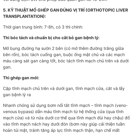
5. KỸ THUẬT MỔ GHÉP GAN ĐÚNG VỊ TRÍ (ORTHOTOPIC LIVER
TRANSPLANTATION):
Thời gian trung bình: 7-8h, có 3 thì chính:
Thì bóc tách và chuẩn bị cho cắt bỏ gan bệnh lý:
Mở bụng đường hạ sườn 2 bên (có mở thêm đường trắng giữa
bên rốn), bóc tách cuống gan, buộc ống mật chủ và các mạch
máu càng sát gan càng tốt, bóc tách tĩnh mạch chủ trên và dưới
gan.
Thì ghép gan mới:
Cặp tĩnh mạch chủ trên và dưới gan, tĩnh mạch cửa, cắt và lấy
gan bệnh lý ra
Nhanh chóng sử dụng bơm nối tắt tĩnh mạch – tĩnh mạch (veno-
venous bypass) dẫn máu tĩnh mạch từ hệ thống cửa (qua tĩnh
mạch cửa) và từ nửa dưới cơ thể qua tĩnh mạch đùi hay chậu) đổ
vào tĩnh mạch nách hay dưới đòn (bơm này giúp cải thiện tuần
hoàn túi mật, tránh tăng áp lực tĩnh mạch thận, hạn chế mất