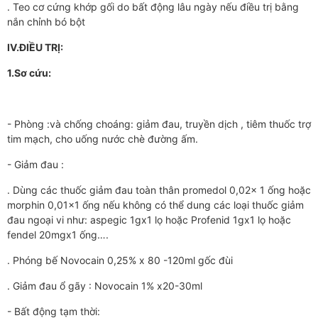
. Teo cơ cứng khớp gối do bất động lâu ngày nếu điều trị bằng
nắn chỉnh bó bột
IV.ĐIỀU TRỊ:
1.Sơ cứu:
- Phòng :và chống choáng: giảm đau, truyền dịch , tiêm thuốc trợ
tim mạch, cho uống nước chè đường ấm.
- Giảm đau :
. Dùng các thuốc giảm đau toàn thân promedol 0,02x 1 ống hoặc
morphin 0,01x1 ống nếu không có thể dung các loại thuốc giảm
đau ngoại vi như: aspegic 1gx1 lọ hoặc Profenid 1gx1 lọ hoặc
fendel 20mgx1 ống….
. Phóng bế Novocain 0,25% x 80 -120ml gốc đùi
. Giảm đau ổ gãy : Novocain 1% x20-30ml
- Bất động tạm thời: