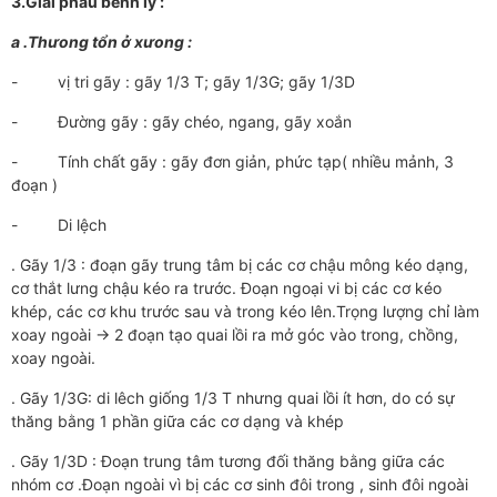
3.Giải phẫu bênh lý :
a .Thưong tổn ở xưong :
- vị tri gãy : gãy 1/3 T; gãy 1/3G; gãy 1/3D
- Đường gãy : gãy chéo, ngang, gãy xoắn
- Tính chất gãy : gãy đơn giản, phức tạp( nhiều mảnh, 3
đoạn )
- Di lệch
. Gãy 1/3 : đoạn gãy trung tâm bị các cơ chậu mông kéo dạng,
cơ thắt lưng chậu kéo ra trước. Đoạn ngoại vi bị các cơ kéo
khép, các cơ khu trước sau và trong kéo lên.Trọng lượng chỉ làm
xoay ngoài -> 2 đoạn tạo quai lồi ra mở góc vào trong, chồng,
xoay ngoài.
. Gãy 1/3G: di lêch giống 1/3 T nhưng quai lồi ít hơn, do có sự
thăng bằng 1 phần giữa các cơ dạng và khép
. Gãy 1/3D : Đoạn trung tâm tương đối thăng bằng giữa các
nhóm cơ .Đoạn ngoài vì bị các cơ sinh đôi trong , sinh đôi ngoài