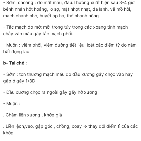
- Sớm: choáng : do mất máu, đau.Thường xuất hiện sau 3-4 giờ:
bênh nhân hốt hoảng, lo sợ, mặt nhợt nhạt, da lanh, vã mồ hôi,
mạch nhanh nhỏ, huyết áp hạ, thở nhanh nông.
- Tắc mạch do mỡ: mỡ trong tủy trong các xoang tĩnh mạch
chảy vào máu gây tắc mạch phổi.
- Muộn : viêm phổi, viêm đường tiết liệu, loét các điểm tỳ do nằm
bất động lâu
b-
Tại chỗ :
- Sớm : tổn thương mạch máu do đầu xương gãy chọc vào hay
gặp ở gãy 1/3D
- Đầu xương chọc ra ngoài gây gãy hở xương
- Muộn :
. Chậm liền xưong , khớp giả
. Liền lệch,vẹo, gập góc , chồng, xoay => thay đổi điểm tì của các
khớp