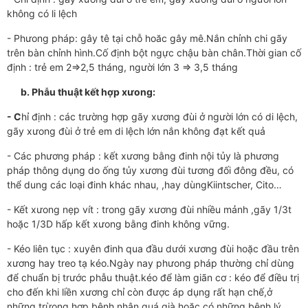
không có li lệch
- Phưong pháp: gây tê tại chỗ hoăc gây mê.Nắn chỉnh chi gãy
trên bàn chỉnh hình.Cố định bột ngực chậu bàn chân.Thời gian cố
định : trẻ em 2=>2,5 tháng, người lớn 3 => 3,5 tháng
b.
Phẫu thuật kết hợp xưong:
- C
hỉ định : các trường hợp gãy xương đùi ở người lớn có di lệch,
gãy xưong đùi ở trẻ em di lệch lớn nắn không đạt kết quả
- Các phương pháp : kết xương bằng đinh nội tủy là phương
pháp thông dụng do ống tủy xương đùi tương đối đông đều, có
thể dung các loại đinh khác nhau, ,hay dùngKiintscher, Cito…
- Kết xưong nẹp vít : trong gãy xương đùi nhiều mảnh ,gãy 1/3t
hoặc 1/3D hấp kết xưong bằng đinh không vững.
- Kéo liên tục : xuyên đinh qua đầu dưới xương đùi hoặc đầu trên
xương hay treo tạ kéo.Ngày nay phưong pháp thường chỉ dùng
để chuẩn bị trước phẫu thuật.kéo để làm giãn cơ : kéo để điều trị
cho đến khi liền xương chỉ còn được áp dụng rất hạn chế,ở
những trừong hợp bênh nhân quá già hoặc có những bênh lý