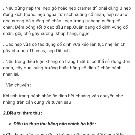
. Nếu dùng nẹp tre, nẹp gỗ hoặc nẹp cramer thì phải dùng 3 nẹp
đúng kích thước: nẹp ngoài từ nách xuống cổ chân, nẹp sau từ
góc xưong bả xuống cổ chân , nẹp trong từ hang xuống cổ
chân. Đệm bông tốt ở các đầu nẹp.Quấn băng cố định vùng cổ
chân, gối, chỗ gãy xương, khớp háng, ngực.
. Các nẹp vừa có tác dụng cố định vừa kéo liên tục nhẹ lên chi
gãy như nẹp Thomas, nẹp Ditirich
. Nếu trong điều kiện không có trang thiết bị có thể sử dụng đòn
gánh, cây que, súng trường hoặc băng cố định 2 chân bênh
nhân lại.
- Vận chuyển :
Khi tình trạng bênh nhân ổn định hết choáng vận chuyển nhẹ
nhàng trên cán cứng về tuyến sau
2.Điều trị thực thụ :
a.
Điều trị thực thụ bằng nắn chỉnh bó bột :
- Chỉ định : gãy xưong đùi ở trẻ em, gãy xương đùi ở người lớn