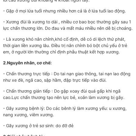
- Gặp ở mọi lứa tuổi nhưng nhiều hơn cả là ở lứa tuổi lao động.
- Xương đùi là xương to dài , nhiều cơ bao bọc thường gãy sau 1
lực chấn thương lớn. Do đau và mất máu nhiều nên dễ bị choáng.
- Là xưong khó nắn chỉnh,khó cố định, dễ có di lệch thứ phát,
thời gian liền xương lâu. Điều trị nắn chỉnh bó bột chủ yếu ở trẻ
em, ở người lớn thường chỉ định phẫu thuật kết hợp xương.
2.Nguyên nhân, cơ chế:
- Chấn thương trực tiếp : Do tai nạn giao thông, tai nạn lao động
như xe đè, ngã cao, sập hầm, đập trực tiếp vào đùi.
- Chấn thương gián tiếp : Do gập xoay đùi quá gấp khi ngã
cao.Lực chấn thương tạo nên lực bẻ, xoắn làm xương bị gãy.
- Gãy xương bệnh lý: Do các bênh lý làm xương yếu: u xương,
nang xương, viêm xương.
- Gãy xương ở trẻ sơ sinh: do đỡ đẻ