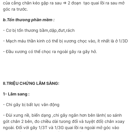
của cẳng chân kéo gập ra sau => 2 đoạn tạo quai lồi ra sau mở
góc ra trước.
b.Tổn thưong phần mềm :
- Cơ bị tổn thương bầm,dập,đưt,rách
- Mạch máu thần kinh có thể bị xương chọc vào, ít nhất là ở 1/3D
- Đầu xương có thể chọc ra ngoài gây ra gãy hở.
II.TRIỆU CHỨNG LÂM SÀNG:
1-
Lâm sang :
- Chi gãy bị bất lực vân động
- Đùi xưng nề, biến dạng ,chi gãy ngắn hơn bên lành( so sánh
gót chân 2 bên, đo chiều dài tưong đối và tuyệt đối) chân xoay
ngoài. Đối với gãy 1/3T và 1/3G quai lồi ra ngoài mở góc vào