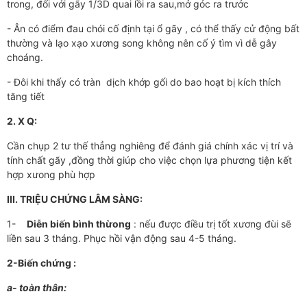
trong, đối với gãy 1/3D quai lồi ra sau,mở góc ra trước
- Ân có điểm đau chói cố định tại ổ gãy , có thể thấy cử động bất
thường và lạo xạo xương song không nên cố ý tìm vì dễ gây
choáng.
- Đôi khi thấy có tràn dịch khớp gối do bao hoạt bị kích thích
tăng tiết
2. X Q:
Cần chụp 2 tư thế thẳng nghiêng để đánh giá chính xác vị trí và
tính chất gãy ,đồng thời giúp cho việc chọn lựa phương tiện kết
hợp xưong phù hợp
III. TRIỆU CHỨNG LÂM SÀNG:
1-
Diễn biến bình thừong
: nếu được điều trị tốt xương đùi sẽ
liền sau 3 tháng. Phục hồi vận động sau 4-5 tháng.
2-Biến chứng :
a-
toàn thân: