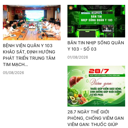
BẢN TIN NHỊP SỐNG QUÂN
BỆNH VIỆN QUÂN Y 103
Y 103 - SỐ 03
KHẢO SÁT, ĐỊNH HƯỚNG
01/08/2026
PHÁT TRIỂN TRUNG TÂM
TIM MẠCH…
05/08/2026
28.7 NGÀY THẾ GIỚI
PHÒNG, CHỐNG VIÊM GAN
VIÊM GAN: THUỐC GIÚP