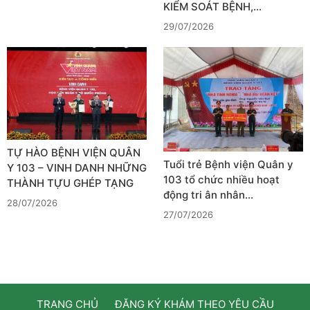
KIỂM SOÁT BỆNH,…
29/07/2026
TỰ HÀO BỆNH VIỆN QUÂN
Tuổi trẻ Bệnh viện Quân y
Y 103 – VINH DANH NHỮNG
103 tổ chức nhiều hoạt
THÀNH TỰU GHÉP TẠNG
động tri ân nhân…
28/07/2026
27/07/2026
TRANG CHỦ
ĐĂNG KÝ KHÁM THEO YÊU CẦU