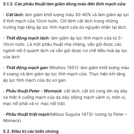
5.1.3. Các phẫu thuật làm giảm dòng máu đến tĩnh mạch cửa:
-
Cắt lách:
làm giảm khối lượng máu 30-40% và làm giảm áp lực
ở tĩnh mạch cửa 10cm nước. Chỉ định cắt lách trong những
trường hợp tăng áp lực tĩnh mạch cửa do nguyên nhân tại lách.
-
Thắt động mạch lách
: làm giảm áp lực tĩnh mạch cửa từ 5-
10cm nước. Là một phẫu thuật nhẹ nhàng, vẫn giữ được các
ngành nối ở quanh lách và vẫn giữ được cơ chế điều hoà áp lực
của lách.
-
Thắt động mạch gan
(Rinshov 1951): làm giảm khối lượng máu
ở xoang và làm giảm áp lực tĩnh mạch cửa. Thực hiện khi tăng
áp lực tĩnh mạch cửa do xơ gan.
-
Phẫu thuật Peter - Womack
: cắt lách, cắt bờ cong lớn dạ dày
và thắt 4 cuống mạch của dạ dày (động mạch vành vị, môn vị,
mạc nối phải và vị mạc nối trái).
-
Phẫu thuật triệt mạch
(Mitsuo Suguira 1973): tương tự Peter –
Womack)
5.2. Điều trị các biến chứng