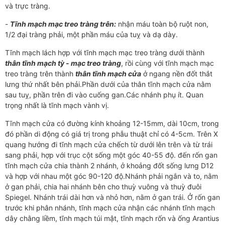
và trực tràng.
-
Tĩnh mạch mạc treo tràng trên:
nhận máu toàn bộ ruột non,
1/2 đại tràng phải, một phần máu của tuỵ và dạ dày.
Tĩnh mạch lách hợp với tĩnh mạch mạc treo tràng dưới thành
thân tĩnh mạch tỳ
-
mạc treo tràng
, rồi cùng với tĩnh mạch mạc
treo tràng trên thành
thân tĩnh mạch cửa
ở ngang nền đốt thắt
lưng thứ nhất bên phải.Phần dưới của thân tĩnh mạch cửa nằm
sau tuỵ, phần trên đi vào cuống gan.Các nhánh phụ ít. Quan
trọng nhất là tĩnh mạch vành vị.
Tĩnh mạch cửa có đường kính khoảng 12-15mm, dài 10cm, trong
đó phần di động có giá trị trong phẫu thuật chỉ có 4-5cm. Trên X
quang hướng đi tĩnh mạch cửa chếch từ dưới lên trên và từ trái
sang phải, hợp với trục cột sống một góc 40-55 độ. đến rốn gan
tĩnh mạch cửa chia thành 2 nhánh, ở khoảng đốt sống lưng D12
và hợp với nhau một góc 90-120 độ.Nhánh phải ngắn và to, nằm
ở gan phải, chia hai nhánh bên cho thuỳ vuông và thuỳ đuôi
Spiegel. Nhánh trái dài hơn và nhỏ hơn, nằm ở gan trái. Ở rốn gan
trước khi phân nhánh, tĩnh mạch cửa nhận các nhánh tĩnh mạch
dây chằng liềm, tĩnh mạch túi mật, tĩnh mạch rốn và ống Arantius