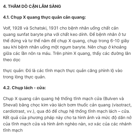
4. THĂM DÒ CẬN LÂM SÀNG
4.1. Chụp X quang thực quản cản quang:
Volf, 1928 và Schatski, 1931 cho bệnh nhân uống chất cản
quang sunfat baryte pha với chất keo dính. Để bệnh nhân ở tư
thế đứng và tư thế nằm để chụp X quang, chụp trong 6-10 giây
sau khi bệnh nhân uống một ngụm baryte. Nên chụp ở khoảng
giữa các lần nôn ra máu. Trên phim X quang, thấy các đường lằn
theo dọc
thực quản: Đó là các tĩnh mạch thực quản căng phình lộ vào
trong lòng thực quản.
4.2. Chụp lách - cửa:
Chụp X quang cản quang hệ thống tĩnh mạch cửa (Bulven và
Sheval) bằng chọc kim vào lách bơm thuốc cản quang (visotract,
cardiotrast, vv.), qua đó để chụp hệ thống tĩnh mạch lách – cửa.
Kết quả của phương pháp này cho ta hình ảnh và mức độ dãn nở
của tĩnh mạch cửa và hình ảnh nghèo nàn, xơ xác của các nhánh
tĩnh mạch