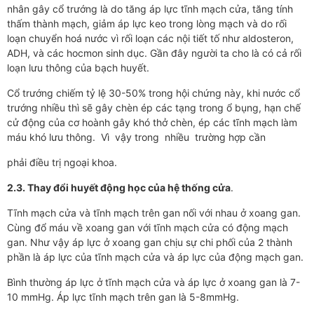
nhân gây cổ trướng là do tăng áp lực tĩnh mạch cửa, tăng tính
thấm thành mạch, giảm áp lực keo trong lòng mạch và do rối
loạn chuyển hoá nước vì rối loạn các nội tiết tố như aldosteron,
ADH, và các hocmon sinh dục. Gần đây người ta cho là có cả rối
loạn lưu thông của bạch huyết.
Cổ trướng chiếm tỷ lệ 30-50% trong hội chứng này, khi nước cổ
trướng nhiều thì sẽ gây chèn ép các tạng trong ổ bụng, hạn chế
cử động của cơ hoành gây khó thở chèn, ép các tĩnh mạch làm
máu khó lưu thông. Vì vậy trong nhiều trường hợp cần
phải điều trị ngoại khoa.
2.3. Thay đổi huyết động học của hệ thống cửa
.
Tĩnh mạch cửa và tĩnh mạch trên gan nối với nhau ở xoang gan.
Cùng đổ máu về xoang gan với tĩnh mạch cửa có động mạch
gan. Như vậy áp lực ở xoang gan chịu sự chi phối của 2 thành
phần là áp lực của tĩnh mạch cửa và áp lực của động mạch gan.
Bình thường áp lực ở tĩnh mạch cửa và áp lực ở xoang gan là 7-
10 mmHg. Áp lực tĩnh mạch trên gan là 5-8mmHg.