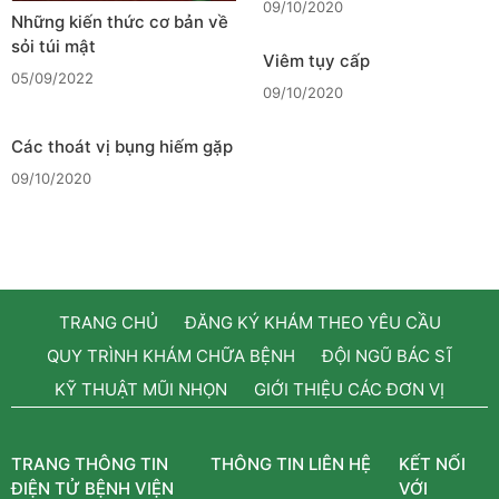
09/10/2020
Những kiến thức cơ bản về
sỏi túi mật
Viêm tụy cấp
05/09/2022
09/10/2020
Các thoát vị bụng hiếm gặp
09/10/2020
TRANG CHỦ
ĐĂNG KÝ KHÁM THEO YÊU CẦU
QUY TRÌNH KHÁM CHỮA BỆNH
ĐỘI NGŨ BÁC SĨ
KỸ THUẬT MŨI NHỌN
GIỚI THIỆU CÁC ĐƠN VỊ
TRANG THÔNG TIN
THÔNG TIN LIÊN HỆ
KẾT NỐI
ĐIỆN TỬ BỆNH VIỆN
VỚI