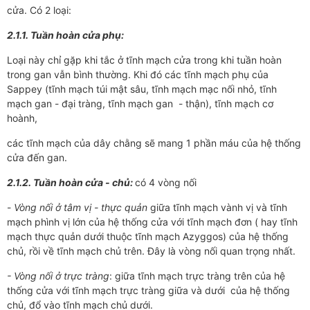
cửa. Có 2 loại:
2.1.1. Tuần hoàn cửa phụ:
Loại này chỉ gặp khi tắc ở tĩnh mạch cửa trong khi tuần hoàn
trong gan vẫn bình thường. Khi đó các tĩnh mạch phụ của
Sappey (tĩnh mạch túi mật sâu, tĩnh mạch mạc nối nhỏ, tĩnh
mạch gan - đại tràng, tĩnh mạch gan - thận), tĩnh mạch cơ
hoành,
các tĩnh mạch của dây chằng sẽ mang 1 phần máu của hệ thống
cửa đến gan.
2.1.2. Tuần hoàn cửa
-
chủ:
có 4 vòng nối
-
Vòng nối ở tâm vị - thực quản
giữa tĩnh mạch vành vị và tĩnh
mạch phình vị lớn của hệ thống cửa với tĩnh mạch đơn ( hay tĩnh
mạch thực quản dưới thuộc tĩnh mạch Azyggos) của hệ thống
chủ, rồi về tĩnh mạch chủ trên. Đây là vòng nối quan trọng nhất.
- Vòng nối ở trực tràng
: giữa tĩnh mạch trực tràng trên của hệ
thống cửa với tĩnh mạch trực tràng giữa và dưới của hệ thống
chủ, đổ vào tĩnh mạch chủ dưới.