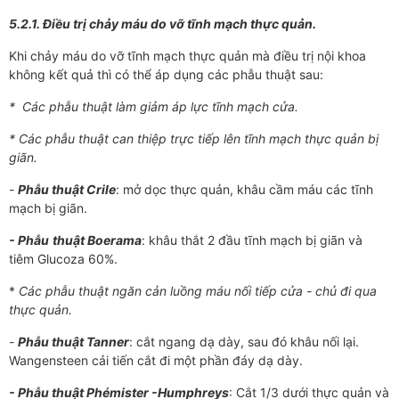
5.2.1. Điều trị chảy máu do vỡ tĩnh mạch thực quản.
Khi chảy máu do vỡ tĩnh mạch thực quản mà điều trị nội khoa
không kết quả thì có thể áp dụng các phẫu thuật sau:
* Các phẫu thuật làm giảm áp lực tĩnh mạch cửa.
* Các phẫu thuật can thiệp trực tiếp lên tĩnh mạch thực quản bị
giãn.
-
Phẫu thuật Crile
: mở dọc thực quản, khâu cầm máu các tĩnh
mạch bị giãn.
- Phẫu
thuật Boerama
: khâu thắt 2 đầu tĩnh mạch bị giãn và
tiêm Glucoza 60%.
*
Các phẫu thuật ngăn cản luồng máu nối tiếp cửa
-
chủ đi qua
thực quản.
-
Phẫu thuật Tanner
: cắt ngang dạ dày, sau đó khâu nối lại.
Wangensteen cải tiến cắt đi một phần đáy dạ dày.
- Phẫu thuật Phémister
-
Humphreys
: Cắt 1/3 dưới thực quản và