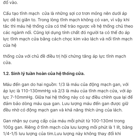
đổ vào.
Cấu tạo tĩnh mạch cửa là những sợi cơ trơn mỏng nên dưới áp
lực dễ bị giãn to. Trong lòng tĩnh mạch không có van, vì vậy khi
tắc thì máu hệ thống cửa có thể trào ngược về hệ thống chủ theo
các ngành nối. Cũng lợi dụng tính chất đó người ta có thể đo áp
lực tĩnh mạch cửa bằng cách chọc kim vào lách và nối tĩnh mạch
của hệ
thống cửa với chủ đề điều trị hội chứng tăng áp lực tĩnh mạch
cửa.
1.2. Sinh lý tuần hoàn của hệ thống cửa.
Máu đến gan do hai nguồn: 1/3 là máu của động mạch gan, với
áp lực là 110-130mmHg và 2/3 là máu của tĩnh mạch cửa, với áp
lực 7-10mmHg. Giữa hai hệ thống này có sự điều chỉnh qua lại để
đảm bảo dòng máu qua gan. Lưu lượng máu đến gan được giữ
đều nhờ có động mạch gan và khả năng thích ứng của lách.
Gan nhận sự cung cấp của máu mỗi phút từ 100-130ml trong
100g gan. Riêng ở tĩnh mạch cửa lưu lượng mỗi phút là 1 lít, bằng
1/4-1/5 lưu lượng của tim.Lưu lượng này không thay đổi khi