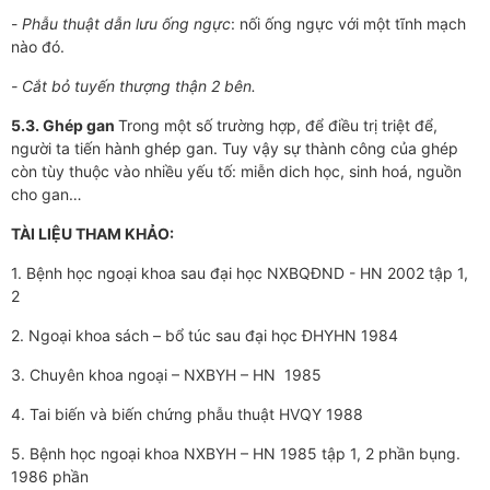
-
Phẫu thuật dẫn lưu ống ngực
: nối ống ngực với một tĩnh mạch
nào đó.
-
Cắt bỏ tuyến thượng thận 2 bên.
5.3. Ghép gan
Trong một số trường hợp, để điều trị triệt để,
người ta tiến hành ghép gan. Tuy vậy sự thành công của ghép
còn tùy thuộc vào nhiều yếu tố: miễn dich học, sinh hoá, nguồn
cho gan…
TÀI LIỆU THAM KHẢO:
1. Bệnh học ngoại khoa sau đại học NXBQĐND - HN 2002 tập 1,
2
2. Ngoại khoa sách – bổ túc sau đại học ĐHYHN 1984
3. Chuyên khoa ngoại – NXBYH – HN 1985
4. Tai biến và biến chứng phẫu thuật HVQY 1988
5. Bệnh học ngoại khoa NXBYH – HN 1985 tập 1, 2 phần bụng.
1986 phần