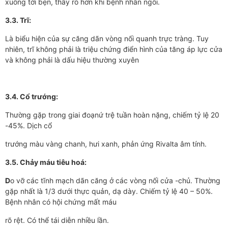
xuống tới bẹn, thấy rõ hơn khi bệnh nhân ngồi.
3.3. Trĩ:
Là biểu hiện của sự căng dãn vòng nối quanh trực tràng. Tuy
nhiên, trĩ không phải là triệu chứng điển hình của tăng áp lực cửa
và không phải là dấu hiệu thường xuyên
3.4. Cổ trướng:
Thường gặp trong giai đoạnứ trệ tuần hoàn nặng, chiếm tỷ lệ 20
-45%. Dịch cổ
trướng màu vàng chanh, hưi xanh, phản ứng Rivalta âm tính.
3.5. Chảy máu tiêu hoá:
D
o vỡ các tĩnh mạch dãn căng ở các vòng nối cửa -chủ. Thường
gặp nhất là 1/3 dưới thực quản, dạ dày. Chiếm tỷ lệ 40 – 50%.
Bệnh nhân có hội chứng mất máu
rõ rệt. Có thể tái diễn nhiều lần.