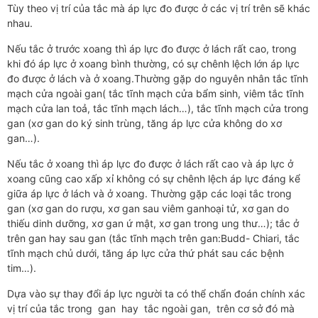
Tùy theo vị trí của tắc mà áp lực đo được ở các vị trí trên sẽ khác
nhau.
Nếu tắc ở trước xoang thì áp lực đo được ở lách rất cao, trong
khi đó áp lực ở xoang bình thường, có sự chênh lệch lớn áp lực
đo được ở lách và ở xoang.Thường gặp do nguyên nhân tắc tĩnh
mạch cửa ngoài gan( tắc tĩnh mạch cửa bẩm sinh, viêm tắc tĩnh
mạch cửa lan toả, tắc tĩnh mạch lách…), tắc tĩnh mạch cửa trong
gan (xơ gan do ký sinh trùng, tăng áp lực cửa không do xơ
gan…).
Nếu tắc ở xoang thì áp lực đo được ở lách rất cao và áp lực ở
xoang cũng cao xấp xỉ không có sự chênh lệch áp lực đáng kể
giữa áp lực ở lách và ở xoang. Thường gặp các loại tắc trong
gan (xơ gan do rượu, xơ gan sau viêm ganhoại tử, xơ gan do
thiếu dinh dưỡng, xơ gan ứ mật, xơ gan trong ung thư…); tắc ở
trên gan hay sau gan (tắc tĩnh mạch trên gan:Budd- Chiari, tắc
tĩnh mạch chủ dưới, tăng áp lực cửa thứ phát sau các bệnh
tim…).
Dựa vào sự thay đổi áp lực người ta có thể chẩn đoán chính xác
vị trí của tắc trong gan hay tắc ngoài gan, trên cơ sở đó mà