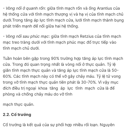
- Vòng nối ở quanh rốn
: giữa tĩnh mạch rốn và ống Arantius của
hệ thống cửa với tĩnh mạch thượng vị và hạ vị của tĩnh mạch chủ
dưới.Trong tăng áp lực tĩnh mạch cửa, lưới tĩnh mạch thành bụng
phát triển mạnh để nối giữa hai hệ thống.
- Vòng nối sau phúc mạc
: giữa tĩnh mạch Retzius của tĩnh mạch
mạc treo tràng dưới với tĩnh mạch phúc mạc đổ trực tiếp vào
tĩnh mạch chủ dưới.
Tuần hoàn bên gặp trong 90% trường hợp tăng áp lực tĩnh mạch
cửa. Trong đó quan trọng nhất là vòng nối ở thực quản. Tỷ lệ
giãn tĩnh mạch thực quản và tăng áp lực tĩnh mạch cửa là 50-
60%. Các tĩnh mạch này có thể vỡ gây chảy máu. Tỷ lệ tử vong
trong vỡ tĩnh mạch thực quản tiên phát là 30-70%. Vì vậy mục
đích điều trị ngoại khoa tăng áp lực tĩnh mạch cửa là để
phòng và chống chảy máu do vỡ tĩnh
mạch thực quản.
2.2. Cổ trướng
Cổ trướng là kết quả của sự phối hợp nhiều rối loạn. Nguyên