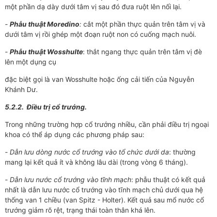
một phần dạ dày dưới tâm vị sau đó đưa ruột lên nối lại.
-
Phẫu thuật Moredino
:
cắt một phần thực quản trên tâm vị và
dưới tâm vị rồi ghép một đoạn ruột non có cuống mạch nuôi.
-
Phẫu thuật Wosshulte
: thắt ngang thực quản trên tâm vị đè
lên một dụng cụ
đặc biệt gọi là van Wosshulte hoặc ống cải tiến của Nguyễn
Khánh Dư.
5.2.2. Điều trị cổ trướng.
Trong những trường hợp cổ trướng nhiều, cần phải điều trị ngoại
khoa có thể áp dụng các phương pháp sau:
-
Dẫn lưu dòng nước cổ trướng vào tổ chức dưới
da
: thường
mang lại kết quả ít và không lâu dài (trong vòng 6 tháng).
-
Dẫn lưu nước cổ trướng vào tĩnh mạch
: phẫu thuật có kết quả
nhất là dẫn lưu nước cổ trướng vào tĩnh mạch chủ dưới qua hệ
thống van 1 chiều (van Spitz - Holter). Kết quả sau mổ nước cổ
trướng giảm rõ rệt, trạng thái toàn thân khá lên.