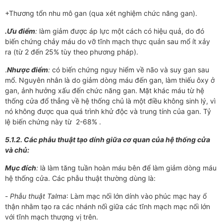
+Thương tổn nhu mô gan (qua xét nghiệm chức năng gan).
.Ưu điểm
:
làm giảm được áp lực một cách có hiệu quả, do đó
biến chứng chảy máu do vỡ tĩnh mạch thực quản sau mổ ít xảy
ra (từ 2 đến 25% tùy theo phương pháp).
.
Nhược điểm
:
có biến chứng nguy hiểm về não và suy gan sau
mổ. Nguyên nhân là do giảm dòng máu đến gan, làm thiếu ôxy ở
gan, ảnh hưởng xấu đến chức năng gan. Mặt khác máu từ hệ
thống cửa đổ thẳng về hệ thống chủ là một điều không sinh lý, vì
nó không được qua quá trình khử độc và trung tính của gan. Tỷ
lệ biến chứng này từ 2-68% .
5.1.2. Các phẫu thuật tạo dính giữa cơ quan của hệ thống cửa
và chủ:
Mục đích
:
là làm tăng tuần hoàn máu bên để làm giảm dòng máu
hệ thống cửa. Các phẫu thuật thường dùng là:
-
Phẫu thuật Talma
: Làm mạc nối lớn dính vào phúc mạc hay ổ
thận nhằm tạo ra các nhánh nối giữa các tĩnh mạch mạc nối lớn
với tĩnh mạch thượng vị trên.