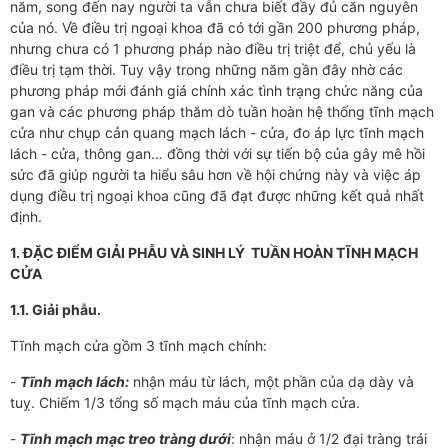
năm, song đến nay người ta vẫn chưa biết đầy đủ căn nguyên
của nó. Về điều trị ngoại khoa đã có tới gần 200 phương pháp,
nhưng chưa có 1 phương pháp nào điều trị triệt để, chủ yếu là
điều trị tạm thời. Tuy vậy trong những năm gần đây nhờ các
phương pháp mới đánh giá chính xác tình trạng chức năng của
gan và các phương pháp thăm dò tuần hoàn hệ thống tĩnh mạch
cửa như chụp cản quang mạch lách - cửa, đo áp lực tĩnh mạch
lách - cửa, thông gan… đồng thời với sự tiến bộ của gây mê hồi
sức đã giúp người ta hiểu sâu hơn về hội chứng này và việc áp
dụng điều trị ngoại khoa cũng đã đạt được những kết quả nhất
định.
1. ĐẶC ĐIỂM GIẢI PHẪU VÀ SINH LÝ TUẦN HOÀN TĨNH MẠCH
CỬA
1.1. Giải phẫu.
Tĩnh mạch cửa gồm 3 tĩnh mạch chính:
-
Tĩnh mạch lách:
nhận máu từ lách, một phần của dạ dày và
tuỵ. Chiếm 1/3 tổng số mạch máu của tĩnh mạch cửa.
-
Tĩnh mạch mạc treo tràng dưới
: nhận máu ở 1/2 đại tràng trái