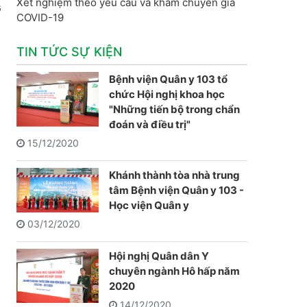
Xét nghiệm theo yêu cầu và khám chuyên gia
G
COVID-19
TIN TỨC SỰ KIỆN
Bệnh viện Quân y 103 tổ
chức Hội nghị khoa học
"Những tiến bộ trong chẩn
đoán và điều trị"
15/12/2020
Khánh thành tòa nhà trung
tâm Bệnh viện Quân y 103 -
Học viện Quân y
03/12/2020
Hội nghị Quân dân Y
chuyên ngành Hô hấp năm
2020
14/12/2020