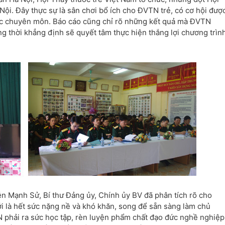
 Nội. Đây thực sự là sân chơi bổ ích cho ĐVTN trẻ, có cơ hội đượ
 tác chuyên môn. Báo cáo cũng chỉ rõ những kết quả mà ĐVTN
g thời khẳng định sẽ quyết tâm thực hiện thắng lợi chương trìn
yễn Mạnh Sử, Bí thư Đảng ủy, Chính ủy BV đã phân tích rõ cho
 là hết sức nặng nề và khó khăn, song để sẵn sàng làm chủ
N phải ra sức học tập, rèn luyện phẩm chất đạo đức nghề nghiệp