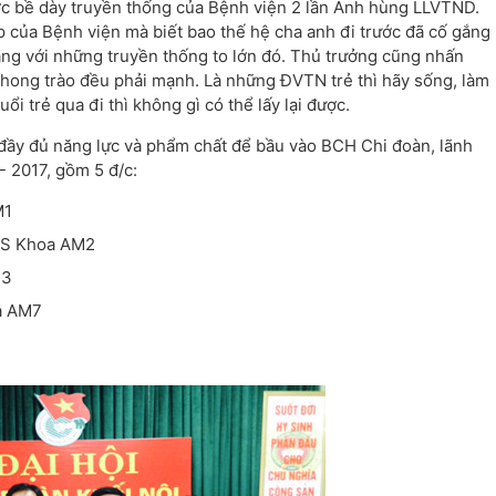
ợc bề dày truyền thống của Bệnh viện 2 lần Anh hùng LLVTND.
 của Bệnh viện mà biết bao thế hệ cha anh đi trước đã cố gắng
ng với những truyền thống to lớn đó. Thủ trưởng cũng nhấn
 phong trào đều phải mạnh. Là những ĐVTN trẻ thì hãy sống, làm
uổi trẻ qua đi thì không gì có thể lấy lại được.
đầy đủ năng lực và phẩm chất để bầu vào BCH Chi đoàn, lãnh
 2017, gồm 5 đ/c:
M1
BS Khoa AM2
M3
a AM7