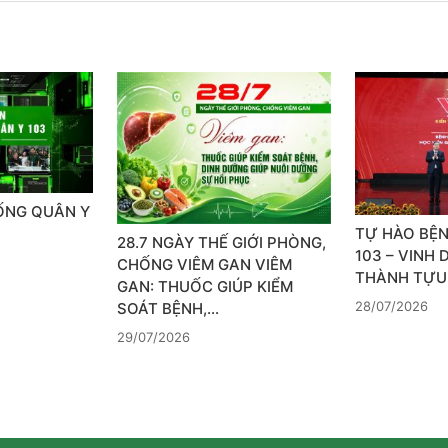
SỐNG QUÂN Y
TỰ HÀO BỆN
28.7 NGÀY THẾ GIỚI PHÒNG,
103 – VINH
CHỐNG VIÊM GAN VIÊM
THÀNH TỰU
GAN: THUỐC GIÚP KIỂM
28/07/2026
SOÁT BỆNH,…
29/07/2026