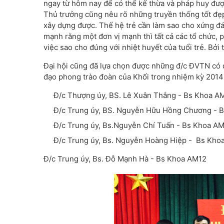
ngay từ hôm nay để có thể kế thừa và pháp huy đư
Thủ trưởng cũng nêu rõ những truyền thống tốt đẹp
xây dựng được. Thế hệ trẻ cần làm sao cho xứng đá
mạnh rằng một đơn vị mạnh thì tất cả các tổ chức,
việc sao cho đúng với nhiệt huyết của tuổi trẻ. Bởi t
Đại hội cũng đã lựa chọn được những đ/c ĐVTN có 
đạo phong trào đoàn của Khối trong nhiệm kỳ 2014-
Đ/c Thượng úy, BS. Lê Xuân Thắng - Bs Khoa A
Đ/c Trung úy, BS. Nguyễn Hữu Hồng Chương - 
Đ/c Trung úy, Bs.Nguyễn Chí Tuấn - Bs Khoa A
Đ/c Trung úy, Bs. Nguyễn Hoàng Hiệp - Bs Kho
Đ/c Trung úy, Bs. Đỗ Mạnh Hà - Bs Khoa AM12