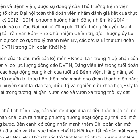
iện và Bệnh viện, được sự đồng ý của Thủ trưởng Bệnh viện
g tổ chức Đại hội toàn thể đoàn viên nhằm đánh giá kết quả thực
m kỳ 2012 - 2014, phương hướng hành động nhiệm kỳ 2014 -
n dự và chỉ đạo Đại hội có đồng chí Thiếu tướng Nguyễn Mạnh
g tá Trần Văn Bản- Phó Chủ nhiệm Chính trị, đ/c Thượng úy Lê
ự còn có đ/c trợ lý thanh niên BV, các đ/c là Bí thư Chi đoàn
ể ĐVTN trong Chi đoàn Khối Nội.
niên của 15 đầu mối các Bộ môn - Khoa. Là 1 trong 4 bộ phận của
ơn vị có lực lượng đông đảo ĐVTN, Đảng viên trẻ trong tuổi đoà
g các hoạt động xung kích của tuổi trẻ Bệnh viện. Hằng năm, số
y là nguồn tri thức tiếp thêm sức mạnh cho đoàn thanh niên hăn
, xuyên suốt là: đào tạo, điều trị và nghiên cứu khoa học; Đây là
i trong tương lai gần, vươn cao và vươn xa trong thời kỳ đất
chủ tịch trình bày, các vấn đề được đưa ra đều thảo luận sôi nổi
t hạn chế, đưa ra những phương hướng hoạt động cụ thể, đổi mới
ng bước. Bên cạnh đó cũng nhấn mạnh thêm Chi đoàn cần mở
ên địa bàn và khu vực thành phố Hà Nội trên tất cả các mặt công
n Hà Nội, Hội Thầy thuốc trẻ Việt Nam tổ chức, những đợt Hội