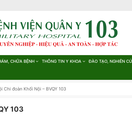
HÁM, CHỮA BỆNH
THÔNG TIN Y KHOA
ĐÀO TẠO, NGHIÊN C
ội Chi đoàn Khối Nội – BVQY 103
VQY 103