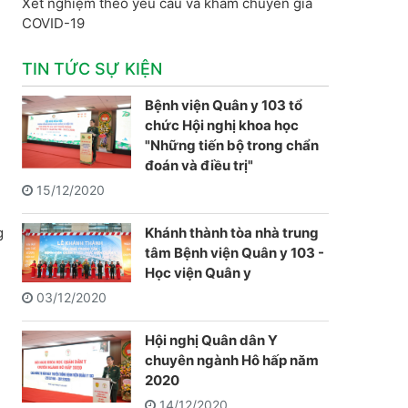
Xét nghiệm theo yêu cầu và khám chuyên gia
COVID-19
TIN TỨC SỰ KIỆN
Bệnh viện Quân y 103 tổ
chức Hội nghị khoa học
"Những tiến bộ trong chẩn
đoán và điều trị"
15/12/2020
n
g
Khánh thành tòa nhà trung
tâm Bệnh viện Quân y 103 -
Học viện Quân y
03/12/2020
Hội nghị Quân dân Y
chuyên ngành Hô hấp năm
2020
14/12/2020