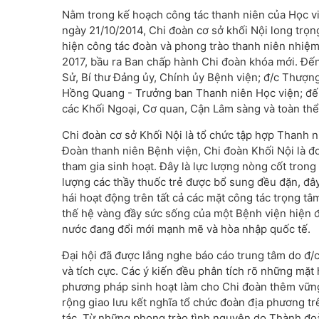
Nằm trong kế hoạch công tác thanh niên của Học v
ngày 21/10/2014, Chi đoàn cơ sở khối Nội long trọn
hiện công tác đoàn và phong trào thanh niên nhiệ
2017, bầu ra Ban chấp hành Chi đoàn khóa mới. Đế
Sử, Bí thư Đảng ủy, Chính ủy Bệnh viện; đ/c Thượn
Hồng Quang - Trưởng ban Thanh niên Học viện; đến d
các Khối Ngoại, Cơ quan, Cận Lâm sàng và toàn th
Chi đoàn cơ sở Khối Nội là tổ chức tập hợp Thanh 
Đoàn thanh niên Bệnh viện, Chi đoàn Khối Nội là đ
tham gia sinh hoạt. Đây là lực lượng nòng cốt tron
lượng các thầy thuốc trẻ được bổ sung đều đặn, đâ
hái hoạt động trên tất cả các mặt công tác trọng tâm
thế hệ vàng đầy sức sống của một Bệnh viện hiện đạ
nước đang đổi mới mạnh mẽ và hòa nhập quốc tế.
Đại hội đã được lắng nghe báo cáo trung tâm do đ/c 
và tích cực. Các ý kiến đều phân tích rõ những mặ
phương pháp sinh hoạt làm cho Chi đoàn thêm vữ
rộng giao lưu kết nghĩa tổ chức đoàn địa phương tr
tác. Từ những phong trào tình nguyện do Thành đoà