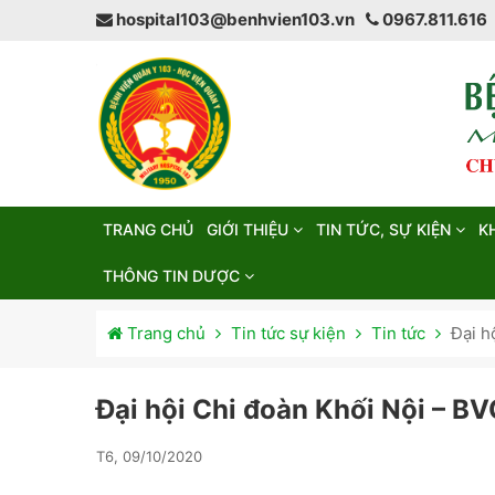
hospital103@benhvien103.vn
0967.811.616
TRANG CHỦ
GIỚI THIỆU
TIN TỨC, SỰ KIỆN
K
THÔNG TIN DƯỢC
Trang chủ
Tin tức sự kiện
Tin tức
Đại h
Đại hội Chi đoàn Khối Nội – B
T6, 09/10/2020