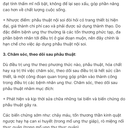
đạt tính thẩm mĩ nổi bật, không để lại sẹo xấu, góp phần nâng
cao hơn về chất lượng cuộc sống.
+ Nhược điểm: phẫu thuật nội soi đòi hỏi có trang thiết bị hiện
đại, giá thành chi phí cao và phải được sử dụng thành thạo. Do
đặc điểm bệnh ung thư thường là các tổn thương phức tạp, đa
phần bệnh nhân tới điều trị ở giai đoạn muộn, nên đây chính là
hạn chế cho việc áp dụng phẫu thuật nội soi.
3. Chăm sóc, theo dõi sau phẫu thuật
:
Dù điều trị ung thư theo phương thức nào, phẫu thuật, hóa chất
hay xạ trị thì việc chăm sóc, theo dõi sau điều trị là hết sức cần
thiết, là một công đoạn quan trọng góp phần vào thành công
trong điều trị các bệnh nhân ung thư. Chăm sóc, theo dõi sau
phẫu thuật nhằm mục đích:
+ Phát hiện và kịp thời sửa chữa những tai biến và biến chứng do
phẫu thuật gây ra.
Các biến chứng sớm như: chảy máu, tổn thương thần kinh quặt
ngược hay hạ can xi huyết (trong mổ ung thư giáp), rò miệng nối
thực quản (trong mổ ung thư thực quản)…