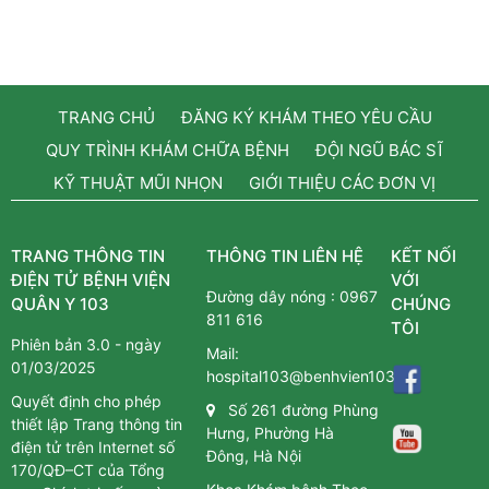
TRANG CHỦ
ĐĂNG KÝ KHÁM THEO YÊU CẦU
QUY TRÌNH KHÁM CHỮA BỆNH
ĐỘI NGŨ BÁC SĨ
KỸ THUẬT MŨI NHỌN
GIỚI THIỆU CÁC ĐƠN VỊ
TRANG THÔNG TIN
THÔNG TIN LIÊN HỆ
KẾT NỐI
ĐIỆN TỬ BỆNH VIỆN
VỚI
Đường dây nóng :
0967
QUÂN Y 103
CHÚNG
811 616
TÔI
Phiên bản 3.0 - ngày
Mail:
01/03/2025
hospital103@benhvien103.vn
Quyết định cho phép
Số 261 đường Phùng
thiết lập Trang thông tin
Hưng, Phường Hà
điện tử trên Internet số
Đông, Hà Nội
170/QĐ–CT của Tổng