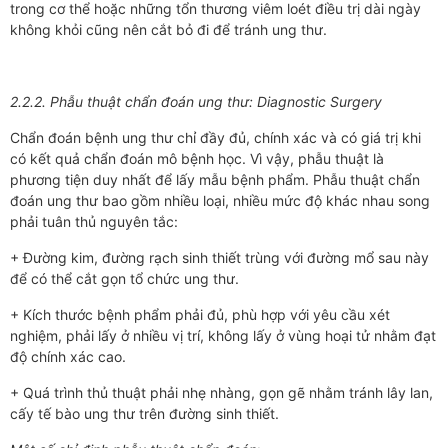
trong cơ thể hoặc những tổn thương viêm loét điều trị dài ngày
không khỏi cũng nên cắt bỏ đi để tránh ung thư.
2.2.2. Phẫu thuật chẩn đoán ung thư: Diagnostic Surgery
Chẩn đoán bệnh ung thư chỉ đầy đủ, chính xác và có giá trị khi
có kết quả chẩn đoán mô bệnh học. Vì vậy, phẫu thuật là
phương tiện duy nhất để lấy mẫu bệnh phẩm. Phẫu thuật chẩn
đoán ung thư bao gồm nhiều loại, nhiều mức độ khác nhau song
phải tuân thủ nguyên tắc:
+ Đường kim, đường rạch sinh thiết trùng với đường mổ sau này
để có thể cắt gọn tổ chức ung thư.
+ Kích thước bệnh phẩm phải đủ, phù hợp với yêu cầu xét
nghiệm, phải lấy ở nhiều vị trí, không lấy ở vùng hoại tử nhằm đạt
độ chính xác cao.
+ Quá trình thủ thuật phải nhẹ nhàng, gọn gẽ nhằm tránh lây lan,
cấy tế bào ung thư trên đường sinh thiết.