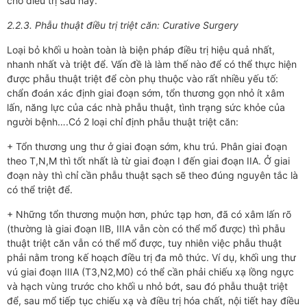
cho điều trị sau này.
2.2.3. Phẫu thuật điều trị triệt căn: Curative Surgery
Loại bỏ khối u hoàn toàn là biện pháp điều trị hiệu quả nhất,
nhanh nhất và triệt để. Vấn đề là làm thế nào để có thể thực hiện
được phẫu thuật triệt để còn phụ thuộc vào rất nhiều yếu tố:
chẩn đoán xác định giai đoạn sớm, tổn thương gọn nhỏ ít xâm
lấn, năng lực của các nhà phẫu thuật, tình trạng sức khỏe của
người bệnh….Có 2 loại chỉ định phẫu thuật triệt căn:
+ Tổn thương ung thư ở giai đoạn sớm, khu trú. Phân giai đoạn
theo T,N,M thì tốt nhất là từ giai đoạn I đến giai đoạn IIA. Ở giai
đoạn này thì chỉ cần phẫu thuật sạch sẽ theo đúng nguyên tắc là
có thể triệt để.
+ Những tổn thương muộn hơn, phức tạp hơn, đã có xâm lấn rõ
(thường là giai đoạn IIB, IIIA vẫn còn có thể mổ được) thì phẫu
thuật triệt căn vẫn có thể mổ được, tuy nhiên việc phẫu thuật
phải nằm trong kế hoạch điều trị đa mô thức. Ví dụ, khối ung thư
vú giai đoạn IIIA (T3,N2,M0) có thể cần phải chiếu xạ lồng ngực
và hạch vùng trước cho khối u nhỏ bớt, sau đó phẫu thuật triệt
để, sau mổ tiếp tục chiếu xạ và điều trị hóa chất, nội tiết hay điều