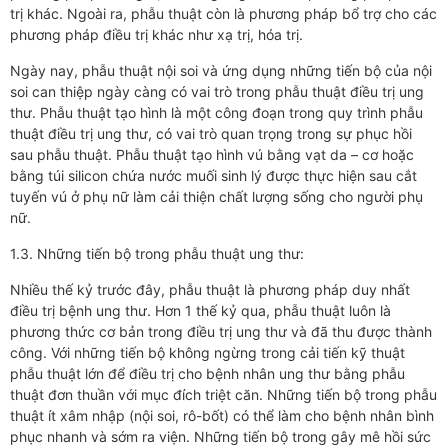
trị khác. Ngoài ra, phẫu thuật còn là phương pháp bổ trợ cho các
phương pháp điều trị khác như xạ trị, hóa trị.
Ngày nay, phẫu thuật nội soi và ứng dụng những tiến bộ của nội
soi can thiệp ngày càng có vai trò trong phẫu thuật điều trị ung
thư. Phẫu thuật tạo hình là một công đoạn trong quy trình phẫu
thuật điều trị ung thư, có vai trò quan trọng trong sự phục hồi
sau phẫu thuật. Phẫu thuật tạo hình vú bằng vạt da – cơ hoặc
bằng túi silicon chứa nước muối sinh lý được thực hiện sau cắt
tuyến vú ở phụ nữ làm cải thiện chất lượng sống cho người phụ
nữ.
1.3. Những tiến bộ trong phẫu thuật ung thư:
Nhiều thế kỷ trước đây, phẫu thuật là phương pháp duy nhất
điều trị bệnh ung thư. Hơn 1 thế kỷ qua, phẫu thuật luôn là
phương thức cơ bản trong điều trị ung thư và đã thu được thành
công. Với những tiến bộ không ngừng trong cải tiến kỹ thuật
phẫu thuật lớn để điều trị cho bệnh nhân ung thư bằng phẫu
thuật đơn thuần với mục đích triệt căn. Những tiến bộ trong phẫu
thuật ít xâm nhập (nội soi, rô-bốt) có thể làm cho bệnh nhân bình
phục nhanh và sớm ra viện. Những tiến bộ trong gây mê hồi sức