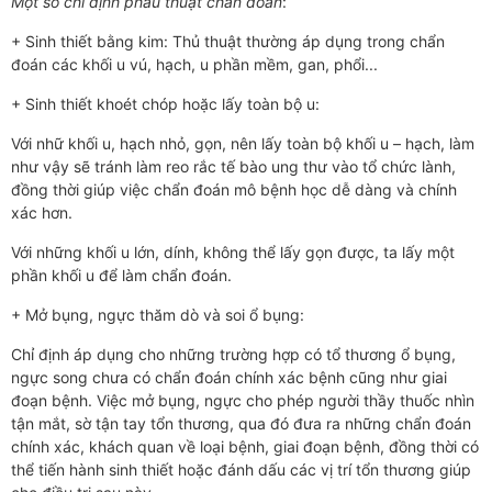
Một số chỉ định phẫu thuật chẩn đoán
:
+ Sinh thiết bằng kim: Thủ thuật thường áp dụng trong chẩn
đoán các khối u vú, hạch, u phần mềm, gan, phổi...
+ Sinh thiết khoét chóp hoặc lấy toàn bộ u:
Với nhữ khối u, hạch nhỏ, gọn, nên lấy toàn bộ khối u – hạch, làm
như vậy sẽ tránh làm reo rắc tế bào ung thư vào tổ chức lành,
đồng thời giúp việc chẩn đoán mô bệnh học dễ dàng và chính
xác hơn.
Với những khối u lớn, dính, không thể lấy gọn được, ta lấy một
phần khối u để làm chẩn đoán.
+ Mở bụng, ngực thăm dò và soi ổ bụng:
Chỉ định áp dụng cho những trường hợp có tổ thương ổ bụng,
ngực song chưa có chẩn đoán chính xác bệnh cũng như giai
đoạn bệnh. Việc mở bụng, ngực cho phép người thầy thuốc nhìn
tận mắt, sờ tận tay tổn thương, qua đó đưa ra những chẩn đoán
chính xác, khách quan về loại bệnh, giai đoạn bệnh, đồng thời có
thể tiến hành sinh thiết hoặc đánh dấu các vị trí tổn thương giúp