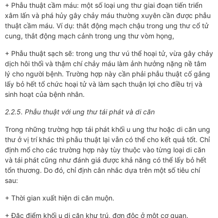
+ Phẫu thuật cầm máu: một số loại ung thư giai đoạn tiến triển
xâm lấn và phá hủy gây chảy máu thường xuyên cần được phẫu
thuật cầm máu. Ví dụ: thắt động mạch chậu trong ung thư cổ tử
cung, thắt động mạch cảnh trong ung thư vòm họng,
+ Phẫu thuật sạch sẽ: trong ung thư vú thể hoại tử, vừa gây chảy
dịch hôi thối và thậm chí chảy máu làm ảnh hưởng nặng nề tâm
lý cho người bệnh. Trường hợp này cần phải phẫu thuật cố gắng
lấy bỏ hết tổ chức hoại tử và làm sạch thuận lợi cho điều trị và
sinh hoạt của bệnh nhân.
2.2.5. Phẫu thuật với ung thư tái phát và di căn
Trong những trường hợp tái phát khối u ung thư hoặc di căn ung
thư ở vị trí khác thì phẫu thuật lại vẫn có thể cho kết quả tốt. Chỉ
định mổ cho các trường hợp này tùy thuộc vào từng loại di căn
và tái phát cũng như đánh giá được khả năng có thể lấy bỏ hết
tổn thương. Do đó, chỉ định cân nhắc dựa trên một số tiêu chí
sau:
+ Thời gian xuất hiện di căn muộn.
+ Đặc điểm khối u di căn khư trú, đơn độc ở một cơ quan.