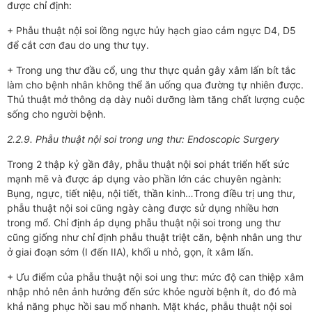
được chỉ định:
+ Phẫu thuật nội soi lồng ngực hủy hạch giao cảm ngực D4, D5
để cắt cơn đau do ung thư tụy.
+ Trong ung thư đầu cổ, ung thư thực quản gây xâm lấn bít tắc
làm cho bệnh nhân không thể ăn uống qua đường tự nhiên được.
Thủ thuật mở thông dạ dày nuôi dưỡng làm tăng chất lượng cuộc
sống cho người bệnh.
2.2.9. Phẫu thuật nội soi trong ung thư: Endoscopic Surgery
Trong 2 thập kỷ gần đây, phẫu thuật nội soi phát triển hết sức
mạnh mẽ và được áp dụng vào phần lớn các chuyên ngành:
Bụng, ngực, tiết niệu, nội tiết, thần kinh…Trong điều trị ung thư,
phẫu thuật nội soi cũng ngày càng được sử dụng nhiều hơn
trong mổ. Chỉ định áp dụng phẫu thuật nội soi trong ung thư
cũng giống như chỉ định phẫu thuật triệt căn, bệnh nhân ung thư
ở giai đoạn sớm (I đến IIA), khối u nhỏ, gọn, ít xâm lấn.
+ Ưu điểm của phẫu thuật nội soi ung thư: mức độ can thiệp xâm
nhập nhỏ nên ảnh hưởng đến sức khỏe người bệnh ít, do đó mà
khả năng phục hồi sau mổ nhanh. Mặt khác, phẫu thuật nội soi