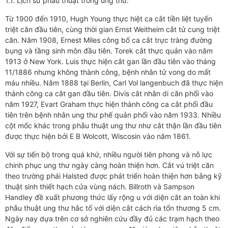
1.1. Lịch sử phẫu thuật trong ung thư:
Từ 1900 đến 1910, Hugh Young thực hiệt ca cắt tiền liệt tuyến
triệt căn đầu tiên, cùng thời gian Ernst Weitheim cắt tử cung triệt
căn. Năm 1908, Ernest Miles công bố ca cắt trực tràng đường
bụng và tầng sinh môn đầu tiên. Torek cắt thực quản vào năm
1913 ở New York. Luis thực hiện cắt gan lần đầu tiên vào tháng
11/1886 nhưng không thành công, bệnh nhân tử vong do mất
máu nhiều. Năm 1888 tại Berlin, Carl Vol langenbuch đã thực hiện
thành công ca cắt gan đầu tiên. Divis cắt nhân di căn phổi vào
năm 1927, Evart Graham thực hiện thành công ca cắt phổi đầu
tiên trên bệnh nhân ung thư phế quản phổi vào năm 1933. Nhiều
cột mốc khác trong phẫu thuật ung thư như cắt thận lần đầu tiên
được thực hiện bởi E B Wolcott, Wiscosin vào năm 1861.
Với sự tiến bộ trong quá khứ, nhiều người tiên phong và nỗ lực
chinh phục ung thư ngày càng hoàn thiện hơn. Cắt vú triệt căn
theo trường phái Halsted được phát triển hoàn thiện hơn bằng kỹ
thuật sinh thiết hạch cửa vùng nách. Billroth và Sampson
Handley đề xuất phương thức lấy rộng u với diện cắt an toàn khi
phẫu thuật ung thư hắc tố với diện cắt cách rìa tổn thương 5 cm.
Ngày nay dựa trên cơ sở nghiên cứu đầy đủ các trạm hạch theo