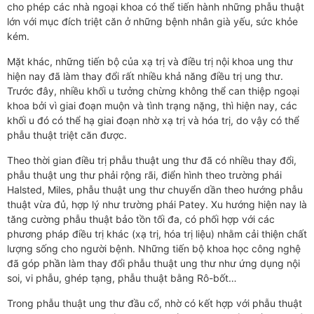
cho phép các nhà ngoại khoa có thể tiến hành những phẫu thuật
lớn với mục đích triệt căn ở những bệnh nhân già yếu, sức khỏe
kém.
Mặt khác, những tiến bộ của xạ trị và điều trị nội khoa ung thư
hiện nay đã làm thay đổi rất nhiều khả năng điều trị ung thư.
Trước đây, nhiều khối u tưởng chừng không thể can thiệp ngoại
khoa bởi vì giai đoạn muộn và tình trạng nặng, thì hiện nay, các
khối u đó có thể hạ giai đoạn nhờ xạ trị và hóa trị, do vậy có thể
phẫu thuật triệt căn được.
Theo thời gian điều trị phẫu thuật ung thư đã có nhiều thay đổi,
phẫu thuật ung thư phải rộng rãi, điển hình theo trường phái
Halsted, Miles, phẫu thuật ung thư chuyển dần theo hướng phẫu
thuật vừa đủ, hợp lý như trường phái Patey. Xu hướng hiện nay là
tăng cường phẫu thuật bảo tồn tối đa, có phối hợp với các
phương pháp điều trị khác (xạ trị, hóa trị liệu) nhằm cải thiện chất
lượng sống cho người bệnh. Những tiến bộ khoa học công nghệ
đã góp phần làm thay đổi phẫu thuật ung thư như ứng dụng nội
soi, vi phẫu, ghép tạng, phẫu thuật bằng Rô-bốt…
Trong phẫu thuật ung thư đầu cổ, nhờ có kết hợp với phẫu thuật