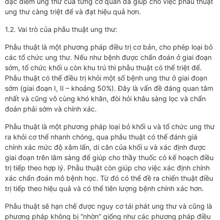
đặc điểm ung thư của từng cơ quan đã giúp cho việc phẫu thuật
ung thư càng triệt để và đạt hiệu quả hơn.
1.2. Vai trò của phẫu thuật ung thư:
Phẫu thuật là một phương pháp điều trị cơ bản, cho phép loại bỏ
các tổ chức ung thư. Nếu như bệnh được chẩn đoán ở giai đoạn
sớm, tổ chức khối u còn khu trú thì phẫu thuật có thể triệt để.
Phẫu thuật có thể điều trị khỏi một số bệnh ung thư ở giai đoạn
sớm (giai đoạn I, II – khoảng 50%). Đây là vấn đề đáng quan tâm
nhất và cũng vô cùng khó khăn, đòi hỏi khâu sàng lọc và chẩn
đoán phải sớm và chính xác.
Phẫu thuật là một phương pháp loại bỏ khối u và tổ chức ung thư
ra khỏi cơ thể nhanh chóng, qua phẫu thuật có thể đánh giá
chính xác mức độ xâm lấn, di căn của khối u và xác định được
giai đoạn trên lâm sàng để giúp cho thầy thuốc có kế hoạch điều
trị tiếp theo hợp lý. Phẫu thuật còn giúp cho việc xác định chính
xác chẩn đoán mô bệnh học. Từ đó có thể đề ra chiến thuật điều
trị tiếp theo hiệu quả và có thể tiên lượng bệnh chính xác hơn.
Phẫu thuật sẽ hạn chế được nguy cơ tái phát ung thư và cũng là
phương pháp không bị “nhờn” giống như các phương pháp điều