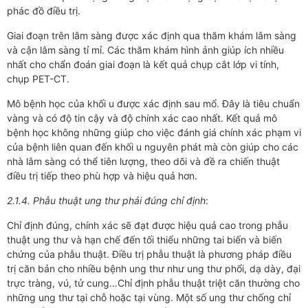
phác đồ điều trị.
Giai đoạn trên lâm sàng được xác định qua thăm khám lâm sàng
và cận lâm sàng tỉ mỉ. Các thăm khám hình ảnh giúp ích nhiều
nhất cho chẩn đoán giai đoạn là kết quả chụp cắt lớp vi tính,
chụp PET-CT.
Mô bệnh học của khối u được xác định sau mổ. Đây là tiêu chuẩn
vàng và có độ tin cậy và độ chính xác cao nhất. Kết quả mô
bệnh học không những giúp cho việc đánh giá chính xác phạm vi
của bệnh liên quan đến khối u nguyên phát mà còn giúp cho các
nhà lâm sàng có thể tiên lượng, theo dõi và đề ra chiến thuật
điều trị tiếp theo phù hợp và hiệu quả hơn.
2.1.4. Phẫu thuật ung thư phải đúng chỉ định
:
Chỉ định đúng, chính xác sẽ đạt được hiệu quả cao trong phẫu
thuật ung thư và hạn chế đến tối thiểu những tai biến và biến
chứng của phẫu thuật. Điều trị phẫu thuật là phương pháp điều
trị căn bản cho nhiều bệnh ung thư như ung thư phổi, dạ dày, đại
trực tràng, vú, tử cung…Chỉ định phẫu thuật triệt căn thường cho
những ung thư tại chỗ hoặc tại vùng. Một số ung thư chống chỉ