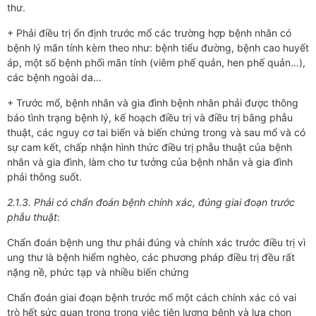
thư.
+ Phải điều trị ổn định trước mổ các trường hợp bệnh nhân có
bệnh lý mãn tính kèm theo như: bệnh tiểu đường, bệnh cao huyết
áp, một số bệnh phổi mãn tính (viêm phế quản, hen phế quản…),
các bệnh ngoài da…
+ Trước mổ, bệnh nhân và gia đình bệnh nhân phải được thông
báo tình trạng bệnh lý, kế hoạch điều trị và điều trị bằng phẫu
thuật, các nguy cơ tai biến và biến chứng trong và sau mổ và có
sự cam kết, chấp nhận hình thức điều trị phẫu thuật của bệnh
nhân và gia đình, làm cho tư tưởng của bệnh nhân và gia đình
phải thông suốt.
2.1.3. Phải có chẩn đoán bệnh chính xác, đúng giai đoạn trước
phẫu thuật
:
Chẩn đoán bệnh ung thư phải đúng và chính xác trước điều trị vì
ung thư là bệnh hiểm nghèo, các phương pháp điều trị đều rất
nặng nề, phức tạp và nhiều biến chứng
Chẩn đoán giai đoạn bệnh trước mổ một cách chính xác có vai
trò hết sức quan trọng trong việc tiên lượng bệnh và lựa chọn