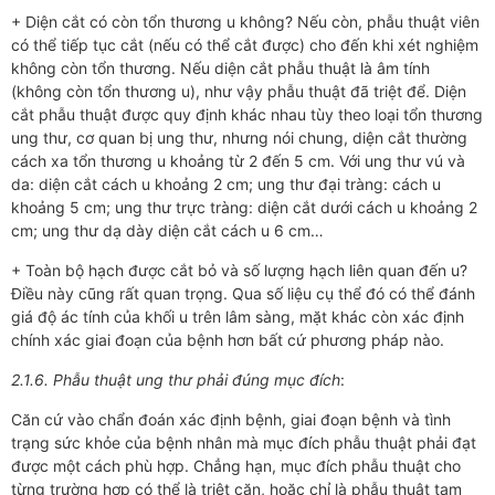
+ Diện cắt có còn tổn thương u không? Nếu còn, phẫu thuật viên
có thể tiếp tục cắt (nếu có thể cắt được) cho đến khi xét nghiệm
không còn tổn thương. Nếu diện cắt phẫu thuật là âm tính
(không còn tổn thương u), như vậy phẫu thuật đã triệt để. Diện
cắt phẫu thuật được quy định khác nhau tùy theo loại tổn thương
ung thư, cơ quan bị ung thư, nhưng nói chung, diện cắt thường
cách xa tổn thương u khoảng từ 2 đến 5 cm. Với ung thư vú và
da: diện cắt cách u khoảng 2 cm; ung thư đại tràng: cách u
khoảng 5 cm; ung thư trực tràng: diện cắt dưới cách u khoảng 2
cm; ung thư dạ dày diện cắt cách u 6 cm…
+ Toàn bộ hạch được cắt bỏ và số lượng hạch liên quan đến u?
Điều này cũng rất quan trọng. Qua số liệu cụ thể đó có thể đánh
giá độ ác tính của khối u trên lâm sàng, mặt khác còn xác định
chính xác giai đoạn của bệnh hơn bất cứ phương pháp nào.
2.1.6. Phẫu thuật ung thư phải đúng mục đích
:
Căn cứ vào chẩn đoán xác định bệnh, giai đoạn bệnh và tình
trạng sức khỏe của bệnh nhân mà mục đích phẫu thuật phải đạt
được một cách phù hợp. Chẳng hạn, mục đích phẫu thuật cho
từng trường hợp có thể là triệt căn, hoặc chỉ là phẫu thuật tạm