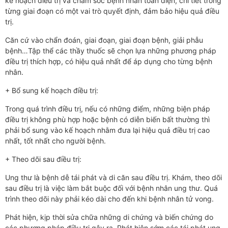
kế hoạch điều trị và chăm sóc bệnh nhân toàn diện, chi tiết trong
từng giai đoạn có một vai trò quyết định, đảm bảo hiệu quả điều
trị.
Căn cứ vào chẩn đoán, giai đoạn, giai đoạn bệnh, giải phẫu
bệnh…Tập thể các thầy thuốc sẽ chọn lựa những phương pháp
điều trị thích hợp, có hiệu quả nhất để áp dụng cho từng bệnh
nhân.
+ Bổ sung kế hoạch điều trị:
Trong quá trình điều trị, nếu có những điểm, những biện pháp
điều trị không phù hợp hoặc bệnh có diễn biến bất thường thì
phải bổ sung vào kế hoạch nhằm đưa lại hiệu quả điều trị cao
nhất, tốt nhất cho người bệnh.
+ Theo dõi sau điều trị:
Ung thư là bệnh dễ tái phát và di căn sau điều trị. Khám, theo dõi
sau điều trị là việc làm bắt buộc đối với bệnh nhân ung thư. Quá
trình theo dõi này phải kéo dài cho đến khi bệnh nhân tử vong.
Phát hiện, kịp thời sửa chữa những di chứng và biến chứng do
các phương pháp điều trị gây ra. Phát hiện sớm các tái phát ung