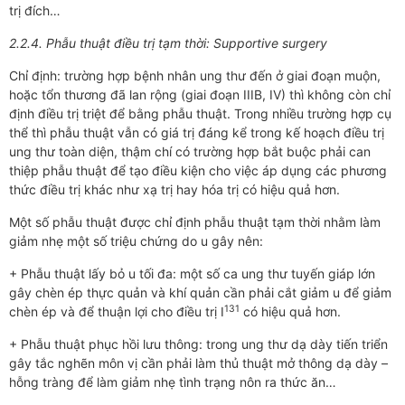
trị đích…
2.2.4. Phẫu thuật điều trị tạm thời: Supportive surgery
Chỉ định: trường hợp bệnh nhân ung thư đến ở giai đoạn muộn,
hoặc tổn thương đã lan rộng (giai đoạn IIIB, IV) thì không còn chỉ
định điều trị triệt để bằng phẫu thuật. Trong nhiều trường hợp cụ
thể thì phẫu thuật vẫn có giá trị đáng kể trong kế hoạch điều trị
ung thư toàn diện, thậm chí có trường hợp bắt buộc phải can
thiệp phẫu thuật để tạo điều kiện cho việc áp dụng các phương
thức điều trị khác như xạ trị hay hóa trị có hiệu quả hơn.
Một số phẫu thuật được chỉ định phẫu thuật tạm thời nhằm làm
giảm nhẹ một số triệu chứng do u gây nên:
+ Phẫu thuật lấy bỏ u tối đa: một số ca ung thư tuyến giáp lớn
gây chèn ép thực quản và khí quản cần phải cắt giảm u để giảm
131
chèn ép và để thuận lợi cho điều trị I
có hiệu quả hơn.
+ Phẫu thuật phục hồi lưu thông: trong ung thư dạ dày tiến triển
gây tắc nghẽn môn vị cần phải làm thủ thuật mở thông dạ dày –
hỗng tràng để làm giảm nhẹ tình trạng nôn ra thức ăn…