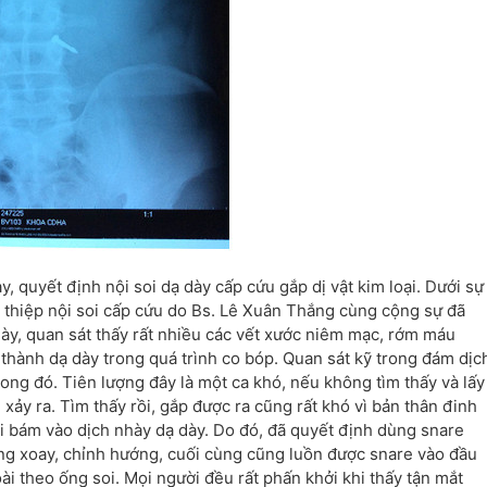
 quyết định nội soi dạ dày cấp cứu gắp dị vật kim loại. Dưới sự
an thiệp nội soi cấp cứu do Bs. Lê Xuân Thắng cùng cộng sự đã
 dày, quan sát thấy rất nhiều các vết xước niêm mạc, rớm máu
thành dạ dày trong quá trình co bóp. Quan sát kỹ trong đám dịc
rong đó. Tiên lượng đây là một ca khó, nếu không tìm thấy và lấy
 xảy ra. Tìm thấy rồi, gắp được ra cũng rất khó vì bản thân đinh
hi bám vào dịch nhày dạ dày. Do đó, đã quyết định dùng snare
 gắng xoay, chỉnh hướng, cuối cùng cũng luồn được snare vào đầu
oài theo ống soi. Mọi người đều rất phấn khởi khi thấy tận mắt