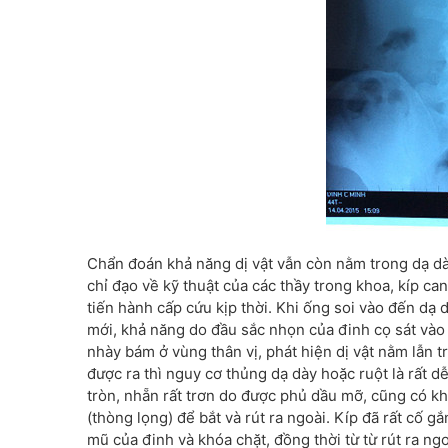
Chẩn đoán khả năng dị vật vẫn còn nằm trong dạ dày,
chỉ đạo về kỹ thuật của các thầy trong khoa, kíp c
tiến hành cấp cứu kịp thời. Khi ống soi vào đến dạ
mới, khả năng do đầu sắc nhọn của đinh cọ sát vào 
nhày bám ở vùng thân vị, phát hiện dị vật nằm lẫn t
được ra thì nguy cơ thủng dạ dày hoặc ruột là rất dễ
tròn, nhẵn rất trơn do được phủ dầu mỡ, cũng có k
(thòng lọng) để bắt và rút ra ngoài. Kíp đã rất cố
mũ của đinh và khóa chặt, đồng thời từ từ rút ra ng