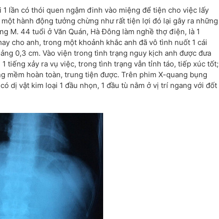
i 1 lần có thói quen ngậm đinh vào miệng để tiện cho việc lấy
một hành động tưởng chừng như rất tiện lợi đó lại gây ra những
g M. 44 tuổi ở Văn Quán, Hà Đông làm nghề thợ điện, là 1
ay cho anh, trong một khoảnh khắc anh đã vô tình nuốt 1 cái
ng 0,3 cm. Vào viện trong tình trạng nguy kịch anh được đưa
iếng xảy ra vụ việc, trong tình trạng vẫn tỉnh táo, tiếp xúc tốt;
ụng mềm hoàn toàn, trung tiện được. Trên phim X-quang bụng
 dị vật kim loại 1 đầu nhọn, 1 đầu tù nằm ở vị trí ngang với đốt