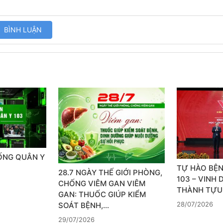
SỐNG QUÂN Y
TỰ HÀO BỆN
28.7 NGÀY THẾ GIỚI PHÒNG,
103 – VINH
CHỐNG VIÊM GAN VIÊM
THÀNH TỰU
GAN: THUỐC GIÚP KIỂM
28/07/2026
SOÁT BỆNH,…
29/07/2026