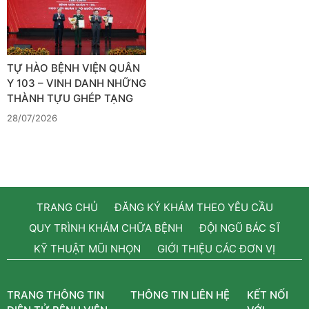
TỰ HÀO BỆNH VIỆN QUÂN
Y 103 – VINH DANH NHỮNG
THÀNH TỰU GHÉP TẠNG
28/07/2026
TRANG CHỦ
ĐĂNG KÝ KHÁM THEO YÊU CẦU
QUY TRÌNH KHÁM CHỮA BỆNH
ĐỘI NGŨ BÁC SĨ
KỸ THUẬT MŨI NHỌN
GIỚI THIỆU CÁC ĐƠN VỊ
TRANG THÔNG TIN
THÔNG TIN LIÊN HỆ
KẾT NỐI