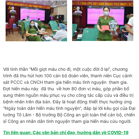
Với tinh thần “Mỗi giọt máu cho đi, một cuộc đời ở lại”, chương
trình đã thu hút hơn 100 cán bộ đoàn viên, thanh niên Cục cảnh
sát PCCC và CNCH tham gia hiến máu tình nguyện tham gia.
Đợt hiến máu này đã thu về hơn 80 đơn vị máu, góp phần bổ
sung thêm nguồn máu phục vụ cho công tác cấp cứu và điều trị
bệnh nhân trên địa bàn. Đây là hoạt động thiết thực hưởng ứng
“Ngày toàn dân hiến máu tình nguyện”, đáp lại lời kêu gọi của Đại
tướng Tô Lâm - Bộ trưởng Bộ Công an gửi toàn thể cán bộ, chiến
sĩ Công an nhân dân tình nguyện tham gia hiến máu cứu người.
Tin liên quan: Các văn bản chỉ đạo, hướng dẫn về COVID-19