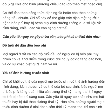
đó (kg) chia cho bình phương chiều cao (đo theo mét hoặc cm).
Có thể tính theo công thức định nghĩa hoặc cho theo những
bảng tiêu chuẩn. Chỉ số này có thể giúp xác định một người bị
bệnh béo phì hay bị bệnh suy dinh dưỡng thông qua số liệu về
hình dáng, chiều cao và cân nặng cơ thể.
Các yếu tố nguy cơ gây thừa cân, béo phì có thể kể đến như:
Độ tuổi dễ dẫn đến béo phì
Mọi người ở tất cả các độ tuổi đều có nguy cơ bị béo phì, tuy
nhiên có vài thời điểm trong cuộc đời nguy cơ đó tăng cao hơn,
và có sự khác biệt giữa nam và nữ.
Yếu tố ảnh hưởng trước sinh
Chỉ số khối cơ thể của người mẹ trước sinh có thể ảnh hưởng đến
hình dáng, kích thước, và cơ thể của bé sau sinh. Nếu người mẹ
bị béo phì/ tăng quá nhiều cân trong thời kỳ mang thai thì nguy
cơ trẻ bị béo phì càng cao. Các yếu tố nguy cơ khác như mẹ hút
thuốc hay bị đái tháo đường thai kỳ. Hơn nữa, những người mẹ bị
thiếu dinh dưỡng ở giai đoạn sớm thời kỳ mang thai thì con sinh