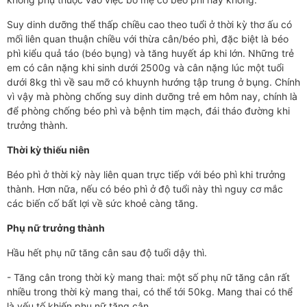
Suy dinh dưỡng thể thấp chiều cao theo tuổi ở thời kỳ thơ ấu có
mối liên quan thuận chiều với thừa cân/béo phì, đặc biệt là béo
phì kiểu quả táo (béo bụng) và tăng huyết áp khi lớn. Những trẻ
em có cân nặng khi sinh dưới 2500g và cân nặng lúc một tuổi
dưới 8kg thì về sau mỡ có khuynh hướng tập trung ở bụng. Chính
vì vậy mà phòng chống suy dinh dưỡng trẻ em hôm nay, chính là
để phòng chống béo phì và bệnh tim mạch, đái tháo đường khi
trưởng thành.
Thời kỳ thiếu niên
Béo phì ở thời kỳ này liên quan trực tiếp với béo phì khi trưởng
thành. Hơn nữa, nếu có béo phì ở độ tuổi này thì nguy cơ mắc
các biến cố bất lợi về sức khoẻ càng tăng.
Phụ nữ trưởng thành
Hầu hết phụ nữ tăng cân sau độ tuổi dậy thì.
- Tăng cân trong thời kỳ mang thai: một số phụ nữ tăng cân rất
nhiều trong thời kỳ mang thai, có thể tới 50kg. Mang thai có thể
là yếu tố khiến phụ nữ tăng cân.