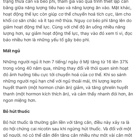
trạng thừa cân và béo phì, tham gia vào quá trình thiết lập cân
bằng giữa năng lượng tiêu hao và năng lượng ăn vào. Mặt khác,
hoạt động thể lực còn giúp cơ thể chuyển hoá tích cực, làm cho
khối cơ săn chắc và ít tạo mỡ thừa. Nguy cơ béo phì tăng lên do
giảm hoạt động thể lực. Cùng với chế độ ăn uống nhiều năng
lượng hơn, sự giảm hoạt động thể lực, thay vào đó xem ti vi, đọc
báo nhiều hơn là những yếu tố gây béo phì.
Mất ngủ
Những người ngủ ít hơn 7 tiếng/ ngày ở Mỹ tăng từ 16 lên 37%
trong vòng 40 năm qua, những thay đổi về thói quen sinh hoạt
đó ảnh hưởng tiêu cực tới chuyển hoá của cơ thể. Khi so sánh
những người ngủ hạn chế với ngủ thoải mái, thì lượng leptin
huyết thanh (một hormon chán ăn) giảm, và tăng ghrelin huyết
thanh (một hormon kích thích ăn), và cảm thấy nhanh đói hơn, ăn
ngon miệng hơn.
Bỏ hút thuốc
Bỏ hút thuốc là thường gắn liền với tăng cân, điều này xảy ra là
do hội chứng cai nicotin sau khi ngừng hút thuốc. Và đối với một
số người, nó có thể dẫn đến tăng cân nhiều như một vài cân một