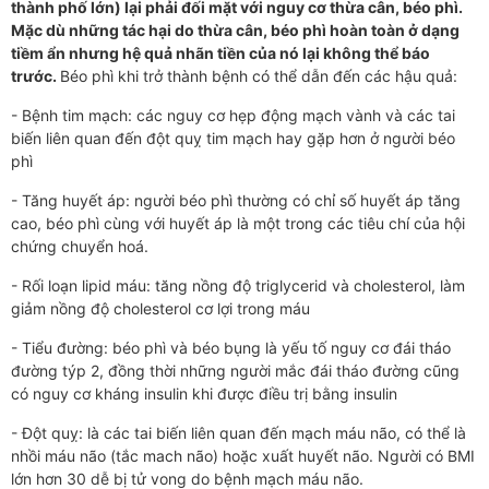
thành phố lớn) lại phải đối mặt với nguy cơ thừa cân, béo phì.
Mặc dù những tác hại do thừa cân, béo phì hoàn toàn ở dạng
tiềm ẩn nhưng hệ quả nhãn tiền của nó lại không thể báo
trước.
Béo phì khi trở thành bệnh có thể dẫn đến các hậu quả:
- Bệnh tim mạch: các nguy cơ hẹp động mạch vành và các tai
biến liên quan đến đột quỵ tim mạch hay gặp hơn ở người béo
phì
- Tăng huyết áp: người béo phì thường có chỉ số huyết áp tăng
cao, béo phì cùng với huyết áp là một trong các tiêu chí của hội
chứng chuyển hoá.
- Rối loạn lipid máu: tăng nồng độ triglycerid và cholesterol, làm
giảm nồng độ cholesterol cơ lợi trong máu
- Tiểu đường: béo phì và béo bụng là yếu tố nguy cơ đái tháo
đường týp 2, đồng thời những người mắc đái tháo đường cũng
có nguy cơ kháng insulin khi được điều trị bằng insulin
- Đột quỵ: là các tai biến liên quan đến mạch máu não, có thể là
nhồi máu não (tắc mach não) hoặc xuất huyết não. Người có BMI
lớn hơn 30 dễ bị tử vong do bệnh mạch máu não.