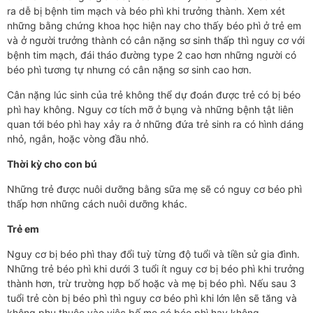
ra dễ bị bệnh tim mạch và béo phì khi trưởng thành. Xem xét
những bằng chứng khoa học hiện nay cho thấy béo phì ở trẻ em
và ở người trưởng thành có cân nặng sơ sinh thấp thì nguy cơ với
bệnh tim mạch, đái tháo đường type 2 cao hơn những người có
béo phì tương tự nhưng có cân nặng sơ sinh cao hơn.
Cân nặng lúc sinh của trẻ không thể dự đoán được trẻ có bị béo
phì hay không. Nguy cơ tích mỡ ở bụng và những bệnh tật liên
quan tới béo phì hay xảy ra ở những đứa trẻ sinh ra có hình dáng
nhỏ, ngắn, hoặc vòng đầu nhỏ.
Thời kỳ cho con bú
Những trẻ được nuôi dưỡng bằng sữa mẹ sẽ có nguy cơ béo phì
thấp hơn những cách nuôi dưỡng khác.
Trẻ em
Nguy cơ bị béo phì thay đổi tuỳ từng độ tuổi và tiền sử gia đình.
Những trẻ béo phì khi dưới 3 tuổi ít nguy cơ bị béo phì khi trưởng
thành hơn, trừ trường hợp bố hoặc và mẹ bị béo phì. Nếu sau 3
tuổi trẻ còn bị béo phì thì nguy cơ béo phì khi lớn lên sẽ tăng và
không phụ thuộc vào việc bố mẹ có béo phì hay không.