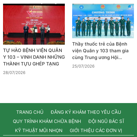
Thầy thuốc trẻ của Bệnh
TỰ HÀO BỆNH VIỆN QUÂN
viện Quân y 103 tham gia
Y 103 – VINH DANH NHỮNG
cùng Trung ương Hội…
THÀNH TỰU GHÉP TẠNG
25/07/2026
28/07/2026
TRANG CHỦ
ĐĂNG KÝ KHÁM THEO YÊU CẦU
QUY TRÌNH KHÁM CHỮA BỆNH
ĐỘI NGŨ BÁC SĨ
KỸ THUẬT MŨI NHỌN
GIỚI THIỆU CÁC ĐƠN VỊ