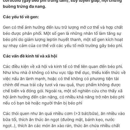
corticoid (gây béo phì trung tâm), suy tuyến giáp, hội chứng
buồng trứng đa nang.
Các yếu tố về gen:
Gen có thể ảnh hưởng đến lưu trữ lượng mỡ cơ thể và hợp chất
béo được phân phối. Một số gen là những nhân tố làm tăng sự
béo phì do giảm lượng leptin huyết thanh, một số gen kích hoạt
sự nhạy cảm của cơ thể với các yếu tố môi trường gây béo phì.
Các vấn đề kinh tế và xã hội
Các điều kiện về xã hội và kinh tế có thể liên quan đến béo phì.
Như khu nhà ở không có khu vực tập thể dục, thiếu kiến thức về
việc nấu ăn lành mạnh, hoặc có thể không có phương tiện tài
chính để mua trái cây tươi và rau quả, thực phẩm không được
chế biến và đóng gói. Ngoài ra, một số nghiên cứu cho thấy xã
hội ảnh hưởng đến cân nặng, có nhiều khả năng trở nên béo phì
nếu có bạn bè hoặc người thân bị béo phì
Các thói quen như ăn quá nhiều cơm (>3 bát/bữa), ăn nhiều vào
bữa tối, thích ăn thức ăn ngọt (đường mật, bánh kẹo, nước
ngọt..), thích ăn các món ăn xào rán, thức ăn chứa nhiều chất