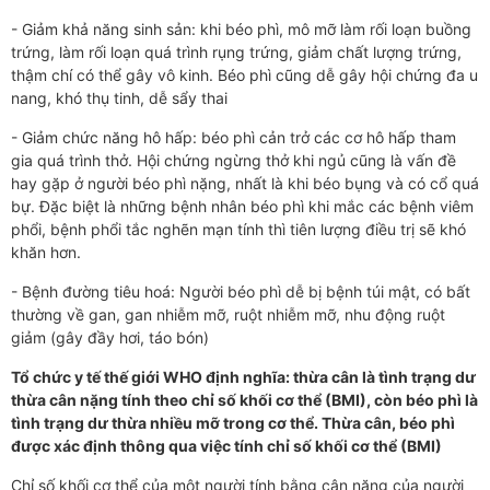
- Giảm khả năng sinh sản: khi béo phì, mô mỡ làm rối loạn buồng
trứng, làm rối loạn quá trình rụng trứng, giảm chất lượng trứng,
thậm chí có thể gây vô kinh. Béo phì cũng dễ gây hội chứng đa u
nang, khó thụ tinh, dễ sẩy thai
- Giảm chức năng hô hấp: béo phì cản trở các cơ hô hấp tham
gia quá trình thở. Hội chứng ngừng thở khi ngủ cũng là vấn đề
hay gặp ở người béo phì nặng, nhất là khi béo bụng và có cổ quá
bự. Đặc biệt là những bệnh nhân béo phì khi mắc các bệnh viêm
phổi, bệnh phổi tắc nghẽn mạn tính thì tiên lượng điều trị sẽ khó
khăn hơn.
- Bệnh đường tiêu hoá: Người béo phì dễ bị bệnh túi mật, có bất
thường về gan, gan nhiễm mỡ, ruột nhiễm mỡ, nhu động ruột
giảm (gây đầy hơi, táo bón)
Tổ chức y tế thế giới WHO định nghĩa: thừa cân là tình trạng dư
thừa cân nặng tính theo chỉ số khối cơ thể (BMI), còn béo phì là
tình trạng dư thừa nhiều mỡ trong cơ thể. Thừa cân, béo phì
được xác định thông qua việc tính chỉ số khối cơ thể (BMI)
Chỉ số khối cơ thể của một người tính bằng cân nặng của người