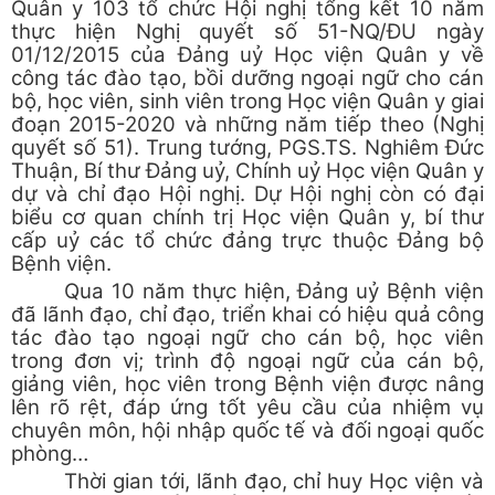
Quân y 103 tổ chức Hội nghị tổng kết 10 năm
thực hiện Nghị quyết số 51-NQ/ĐU ngày
01/12/2015 của Đảng uỷ Học viện Quân y về
công tác đào tạo, bồi dưỡng ngoại ngữ cho cán
bộ, học viên, sinh viên trong Học viện Quân y giai
đoạn 2015-2020 và những năm tiếp theo (Nghị
quyết số 51). Trung tướng, PGS.TS. Nghiêm Đức
Thuận, Bí thư Đảng uỷ, Chính uỷ Học viện Quân y
dự và chỉ đạo Hội nghị. Dự Hội nghị còn có đại
biểu cơ quan chính trị Học viện Quân y, bí thư
cấp uỷ các tổ chức đảng trực thuộc Đảng bộ
Bệnh viện.
Qua 10 năm thực hiện, Đảng uỷ Bệnh viện
đã lãnh đạo, chỉ đạo, triển khai có hiệu quả công
tác đào tạo ngoại ngữ cho cán bộ, học viên
trong đơn vị; trình độ ngoại ngữ của cán bộ,
giảng viên, học viên trong Bệnh viện được nâng
lên rõ rệt, đáp ứng tốt yêu cầu của nhiệm vụ
chuyên môn, hội nhập quốc tế và đối ngoại quốc
phòng…
Thời gian tới, lãnh đạo, chỉ huy Học viện và