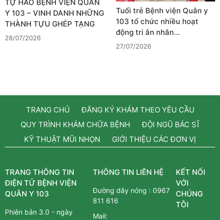
TỰ HÀO BỆNH VIỆN QUÂN
Tuổi trẻ Bệnh viện Quân y
Y 103 – VINH DANH NHỮNG
103 tổ chức nhiều hoạt
THÀNH TỰU GHÉP TẠNG
động tri ân nhân…
28/07/2026
27/07/2026
TRANG CHỦ
ĐĂNG KÝ KHÁM THEO YÊU CẦU
QUY TRÌNH KHÁM CHỮA BỆNH
ĐỘI NGŨ BÁC SĨ
KỸ THUẬT MŨI NHỌN
GIỚI THIỆU CÁC ĐƠN VỊ
TRANG THÔNG TIN
THÔNG TIN LIÊN HỆ
KẾT NỐI
ĐIỆN TỬ BỆNH VIỆN
VỚI
Đường dây nóng :
0967
QUÂN Y 103
CHÚNG
811 616
TÔI
Phiên bản 3.0 - ngày
Mail: