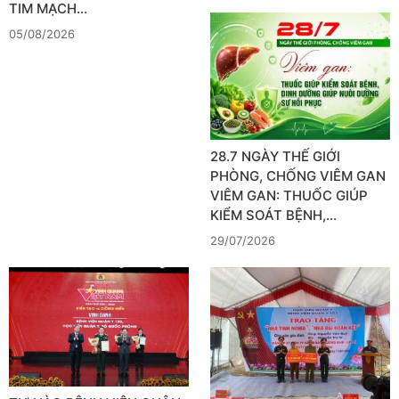
TIM MẠCH…
05/08/2026
28.7 NGÀY THẾ GIỚI
PHÒNG, CHỐNG VIÊM GAN
VIÊM GAN: THUỐC GIÚP
KIỂM SOÁT BỆNH,…
29/07/2026