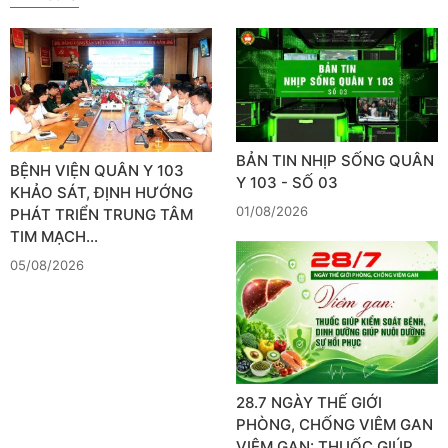
BẢN TIN NHỊP SỐNG QUÂN
BỆNH VIỆN QUÂN Y 103
Y 103 - SỐ 03
KHẢO SÁT, ĐỊNH HƯỚNG
01/08/2026
PHÁT TRIỂN TRUNG TÂM
TIM MẠCH…
05/08/2026
28.7 NGÀY THẾ GIỚI
PHÒNG, CHỐNG VIÊM GAN
VIÊM GAN: THUỐC GIÚP