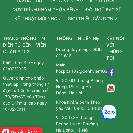
TRANG CHỦ
ĐĂNG KÝ KHÁM THEO YÊU CẦU
QUY TRÌNH KHÁM CHỮA BỆNH
ĐỘI NGŨ BÁC SĨ
KỸ THUẬT MŨI NHỌN
GIỚI THIỆU CÁC ĐƠN VỊ
TRANG THÔNG TIN
THÔNG TIN LIÊN HỆ
KẾT NỐI
ĐIỆN TỬ BỆNH VIỆN
VỚI
Đường dây nóng :
0967
QUÂN Y 103
CHÚNG
811 616
TÔI
Phiên bản 3.0 - ngày
Mail:
01/03/2025
hospital103@benhvien103.vn
Quyết định cho phép
Số 261 đường Phùng
thiết lập Trang thông tin
Hưng, Phường Hà
điện tử trên Internet số
Đông, Hà Nội
170/QĐ–CT của Tổng
Khoa Khám bệnh Theo
cục Chính trị cấp ngày
yêu cầu:
0965 103 103
10-02-2011
Số 158A đường
Phùng Hưng, Phường
Hà Đông, Hà Nội
Đã kết nối EMC