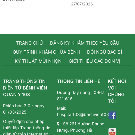
27/07/2026
TRANG CHỦ
ĐĂNG KÝ KHÁM THEO YÊU CẦU
QUY TRÌNH KHÁM CHỮA BỆNH
ĐỘI NGŨ BÁC SĨ
KỸ THUẬT MŨI NHỌN
GIỚI THIỆU CÁC ĐƠN VỊ
TRANG THÔNG TIN
THÔNG TIN LIÊN HỆ
KẾT NỐI
ĐIỆN TỬ BỆNH VIỆN
VỚI
Đường dây nóng :
0967
QUÂN Y 103
CHÚNG
811 616
TÔI
Phiên bản 3.0 - ngày
Mail:
01/03/2025
hospital103@benhvien103.vn
Quyết định cho phép
Số 261 đường Phùng
thiết lập Trang thông tin
Hưng, Phường Hà
điện tử trên Internet số