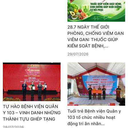
28.7 NGÀY THẾ GIỚI
PHÒNG, CHỐNG VIÊM GAN
VIÊM GAN: THUỐC GIÚP
KIỂM SOÁT BỆNH,…
29/07/2026
TỰ HÀO BỆNH VIỆN QUÂN
Tuổi trẻ Bệnh viện Quân y
Y 103 – VINH DANH NHỮNG
103 tổ chức nhiều hoạt
THÀNH TỰU GHÉP TẠNG
động tri ân nhân…
28/07/2026