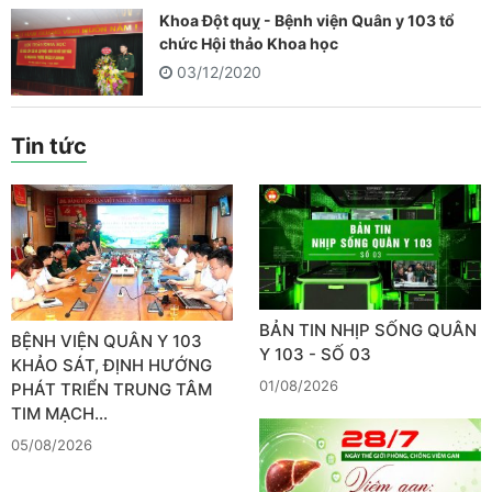
Khoa Đột quỵ - Bệnh viện Quân y 103 tổ
chức Hội thảo Khoa học
03/12/2020
Tin tức
BẢN TIN NHỊP SỐNG QUÂN
BỆNH VIỆN QUÂN Y 103
Y 103 - SỐ 03
KHẢO SÁT, ĐỊNH HƯỚNG
01/08/2026
PHÁT TRIỂN TRUNG TÂM
TIM MẠCH…
05/08/2026