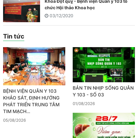
Khoa Đột quỵ - Bệnh viện Quân y 103 tổ
chức Hội thảo Khoa học
03/12/2020
Tin tức
BẢN TIN NHỊP SỐNG QUÂN
BỆNH VIỆN QUÂN Y 103
Y 103 - SỐ 03
KHẢO SÁT, ĐỊNH HƯỚNG
01/08/2026
PHÁT TRIỂN TRUNG TÂM
TIM MẠCH…
05/08/2026