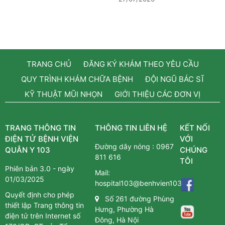
TRANG CHỦ
ĐĂNG KÝ KHÁM THEO YÊU CẦU
QUY TRÌNH KHÁM CHỮA BỆNH
ĐỘI NGŨ BÁC SĨ
KỸ THUẬT MŨI NHỌN
GIỚI THIỆU CÁC ĐƠN VỊ
TRANG THÔNG TIN
THÔNG TIN LIÊN HỆ
KẾT NỐI
ĐIỆN TỬ BỆNH VIỆN
VỚI
Đường dây nóng :
0967
QUÂN Y 103
CHÚNG
811 616
TÔI
Phiên bản 3.0 - ngày
Mail:
01/03/2025
hospital103@benhvien103.vn
Quyết định cho phép
Số 261 đường Phùng
thiết lập Trang thông tin
Hưng, Phường Hà
điện tử trên Internet số
Đông, Hà Nội