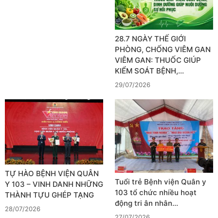
28.7 NGÀY THẾ GIỚI
PHÒNG, CHỐNG VIÊM GAN
VIÊM GAN: THUỐC GIÚP
KIỂM SOÁT BỆNH,…
29/07/2026
TỰ HÀO BỆNH VIỆN QUÂN
Tuổi trẻ Bệnh viện Quân y
Y 103 – VINH DANH NHỮNG
103 tổ chức nhiều hoạt
THÀNH TỰU GHÉP TẠNG
động tri ân nhân…
28/07/2026
27/07/2026