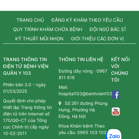
TRANG CHỦ
ĐĂNG KÝ KHÁM THEO YÊU CẦU
QUY TRÌNH KHÁM CHỮA BỆNH
ĐỘI NGŨ BÁC SĨ
KỸ THUẬT MŨI NHỌN
GIỚI THIỆU CÁC ĐƠN VỊ
TRANG THÔNG TIN
THÔNG TIN LIÊN HỆ
KẾT NỐI
ĐIỆN TỬ BỆNH VIỆN
VỚI
Đường dây nóng :
0967
QUÂN Y 103
CHÚNG
811 616
TÔI
Phiên bản 3.0 - ngày
Mail:
01/03/2025
hospital103@benhvien103.vn
Quyết định cho phép
Số 261 đường Phùng
thiết lập Trang thông tin
Hưng, Phường Hà
điện tử trên Internet số
Đông, Hà Nội
170/QĐ–CT của Tổng
Khoa Khám bệnh Theo
cục Chính trị cấp ngày
yêu cầu:
0965 103 103
10-02-2011