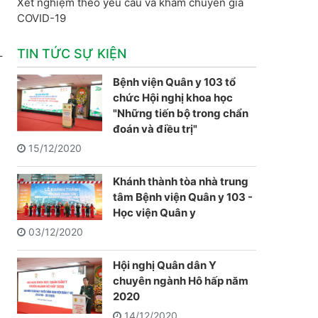
Xét nghiệm theo yêu cầu và khám chuyên gia
COVID-19
TIN TỨC SỰ KIỆN
–
Bệnh viện Quân y 103 tổ
chức Hội nghị khoa học
"Những tiến bộ trong chẩn
đoán và điều trị"
15/12/2020
Khánh thành tòa nhà trung
tâm Bệnh viện Quân y 103 -
Học viện Quân y
03/12/2020
Hội nghị Quân dân Y
chuyên ngành Hô hấp năm
2020
14/12/2020