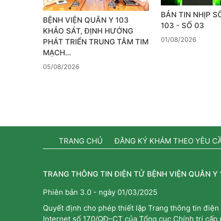
BẢN TIN NHỊP 
BỆNH VIỆN QUÂN Y 103
103 - SỐ 03
KHẢO SÁT, ĐỊNH HƯỚNG
01/08/2026
PHÁT TRIỂN TRUNG TÂM TIM
MẠCH…
05/08/2026
TRANG CHỦ
ĐĂNG KÝ KHÁM THEO YÊU C
TRANG THÔNG TIN ĐIỆN TỬ BỆNH VIỆN QUÂN Y 
Phiên bản 3.0 - ngày 01/03/2025
Quyết định cho phép thiết lập Trang thông tin điện 
Internet số 170/QĐ–CT của Tổng cục Chính trị cấp