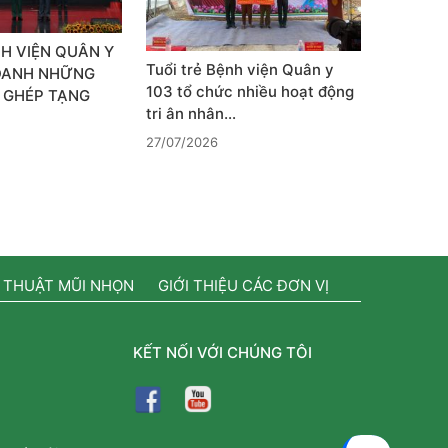
H VIỆN QUÂN Y
Tuổi trẻ Bệnh viện Quân y
 DANH NHỮNG
103 tổ chức nhiều hoạt động
 GHÉP TẠNG
tri ân nhân…
27/07/2026
 THUẬT MŨI NHỌN
GIỚI THIỆU CÁC ĐƠN VỊ
KẾT NỐI VỚI CHÚNG TÔI