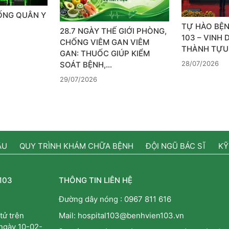
SỐNG QUÂN Y
TỰ HÀO BỆN
28.7 NGÀY THẾ GIỚI PHÒNG,
103 – VINH
CHỐNG VIÊM GAN VIÊM
THÀNH TỰU
GAN: THUỐC GIÚP KIỂM
28/07/2026
SOÁT BỆNH,…
29/07/2026
ẦU
QUY TRÌNH KHÁM CHỮA BỆNH
ĐỘI NGŨ BÁC SĨ
KỸ
103
THÔNG TIN LIÊN HỆ
Đường dây nóng :
0967 811 616
tử trên
Mail: hospital103@benhvien103.vn
 ngày 10-02-