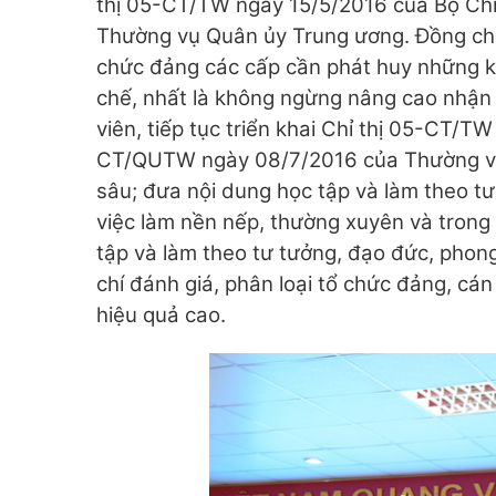
thị 05-CT/TW ngày 15/5/2016 của Bộ Chí
Thường vụ Quân ủy Trung ương. Đồng chí đ
chức đảng các cấp cần phát huy những k
chế, nhất là không ngừng nâng cao nhận 
viên, tiếp tục triển khai Chỉ thị 05-CT/TW
CT/QUTW ngày 08/7/2016 của Thường vụ 
sâu; đưa nội dung học tập và làm theo t
việc làm nền nếp, thường xuyên và trong 
tập và làm theo tư tưởng, đạo đức, phon
chí đánh giá, phân loại tổ chức đảng, cá
hiệu quả cao.