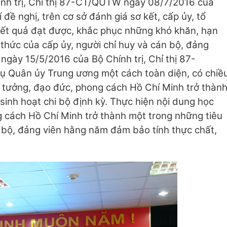
nh trị, Chỉ thị 87-CT/QUTW ngày 08/7/2016 của
ề nghị, trên cơ sở đánh giá sơ kết, cấp ủy, tổ
ết quả đạt được, khắc phục những khó khăn, hạn
thức của cấp ủy, người chỉ huy và cán bộ, đảng
 ngày 15/5/2016 của Bộ Chính trị, Chỉ thị 87-
Quân ủy Trung ương một cách toàn diện, có chiề
ư tưởng, đạo đức, phong cách Hồ Chí Minh trở thàn
sinh hoạt chi bộ định kỳ. Thực hiện nội dung học
g cách Hồ Chí Minh trở thành một trong những tiêu
n bộ, đảng viên hằng năm đảm bảo tính thực chất,