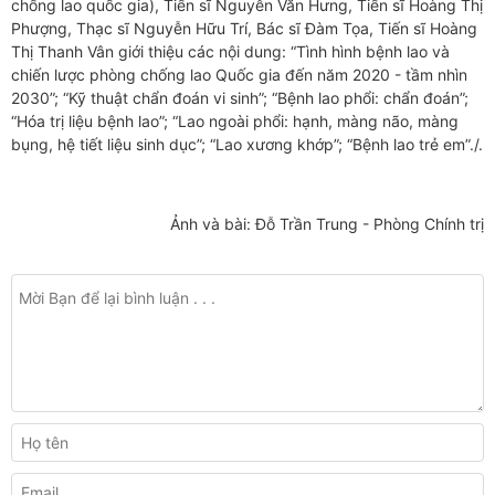
chống lao quốc gia), Tiến sĩ Nguyễn Văn Hưng, Tiến sĩ Hoàng Thị
Phượng, Thạc sĩ Nguyễn Hữu Trí, Bác sĩ Đàm Tọa, Tiến sĩ Hoàng
Thị Thanh Vân giới thiệu các nội dung: “Tình hình bệnh lao và
chiến lược phòng chống lao Quốc gia đến năm 2020 - tầm nhìn
2030”; “Kỹ thuật chẩn đoán vi sinh”; “Bệnh lao phổi: chẩn đoán”;
“Hóa trị liệu bệnh lao”; “Lao ngoài phổi: hạnh, màng não, màng
bụng, hệ tiết liệu sinh dục”; “Lao xương khớp”; “Bệnh lao trẻ em”./.
Ảnh và bài: Đỗ Trần Trung - Phòng Chính trị