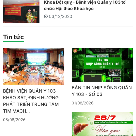
Khoa Đột quỵ - Bệnh viện Quân y 103 tổ
chức Hội thảo Khoa học
03/12/2020
Tin tức
BẢN TIN NHỊP SỐNG QUÂN
BỆNH VIỆN QUÂN Y 103
Y 103 - SỐ 03
KHẢO SÁT, ĐỊNH HƯỚNG
01/08/2026
PHÁT TRIỂN TRUNG TÂM
TIM MẠCH…
05/08/2026