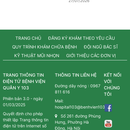
27/07/2026
TRANG CHỦ
ĐĂNG KÝ KHÁM THEO YÊU CẦU
QUY TRÌNH KHÁM CHỮA BỆNH
ĐỘI NGŨ BÁC SĨ
KỸ THUẬT MŨI NHỌN
GIỚI THIỆU CÁC ĐƠN VỊ
TRANG THÔNG TIN
THÔNG TIN LIÊN HỆ
KẾT NỐI
ĐIỆN TỬ BỆNH VIỆN
VỚI
Đường dây nóng :
0967
QUÂN Y 103
CHÚNG
811 616
TÔI
Phiên bản 3.0 - ngày
Mail:
01/03/2025
hospital103@benhvien103.vn
Quyết định cho phép
Số 261 đường Phùng
thiết lập Trang thông tin
Hưng, Phường Hà
điện tử trên Internet số
Đông, Hà Nội