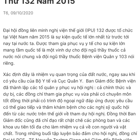
Thứ 132 Năm 2015
T6, 09/10/2020
Đại hội đồng liên minh nghị viện thế giới (IPU) 132 được tổ chức
tại Việt Nam năm 2015 là sự kiện quốc tế lớn nhất từ trước tới
nay tại nước ta. Được tham gia phục vụ y tế cho sự kiện lớn
mang tầm quốc tế là một vinh dự cho đội ngũ thầy thuốc cả
nước nói chung và đội ngũ thầy thuốc Bệnh viện Quân y 103 nói
riêng.
Xác định đây là nhiệm vụ quan trọng của đất nước, ngay sau khi
có yêu cầu của Bộ Y tế và Cục Quân Y. Ban Giám đốc Bệnh viện
đã thành lập các tổ quân y phục vụ hội nghị : cả chính thức và
dự bị, các đồng chí tham gia phục vụ vừa phải có chuyên môn
tốt đồng thời phải có trình độ ngoại ngữ đáp ứng được yêu cầu
có thể giao tiếp và thăm khám bệnh cho các nghị sỹ quốc hội
đến từ các nước trên thế giới về tham dự hội nghị. Đồng thời Ban
Giám đốc cũng đã chỉ đạo rất chặt chẽ các phòng ban và các
khoa ưu tiên tối đa cho làm nhiệm vụ cả về con người và vật
chất. Trong những buổi tập luyện bảo đảm cho hội nghị, đồng chí
Đại tá PGS . TS Nguyễn Trường Giang phó Giám đốc Bệnh viện