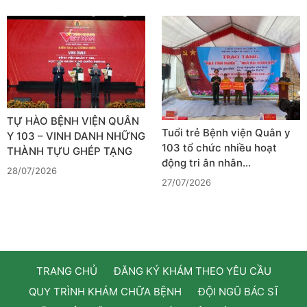
TỰ HÀO BỆNH VIỆN QUÂN
Tuổi trẻ Bệnh viện Quân y
Y 103 – VINH DANH NHỮNG
103 tổ chức nhiều hoạt
THÀNH TỰU GHÉP TẠNG
động tri ân nhân…
28/07/2026
27/07/2026
TRANG CHỦ
ĐĂNG KÝ KHÁM THEO YÊU CẦU
QUY TRÌNH KHÁM CHỮA BỆNH
ĐỘI NGŨ BÁC SĨ