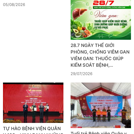
05/08/2026
28.7 NGÀY THẾ GIỚI
PHÒNG, CHỐNG VIÊM GAN
VIÊM GAN: THUỐC GIÚP
KIỂM SOÁT BỆNH,…
29/07/2026
TỰ HÀO BỆNH VIỆN QUÂN
Tuổi trẻ Bệnh viện Quân y