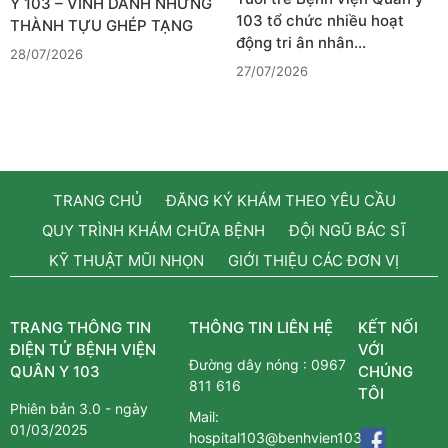
Y 103 – VINH DANH NHỮNG
103 tổ chức nhiều hoạt
THÀNH TỰU GHÉP TẠNG
động tri ân nhân…
28/07/2026
27/07/2026
TRANG CHỦ
ĐĂNG KÝ KHÁM THEO YÊU CẦU
QUY TRÌNH KHÁM CHỮA BỆNH
ĐỘI NGŨ BÁC SĨ
KỸ THUẬT MŨI NHỌN
GIỚI THIỆU CÁC ĐƠN VỊ
TRANG THÔNG TIN
THÔNG TIN LIÊN HỆ
KẾT NỐI
ĐIỆN TỬ BỆNH VIỆN
VỚI
Đường dây nóng :
0967
QUÂN Y 103
CHÚNG
811 616
TÔI
Phiên bản 3.0 - ngày
Mail:
01/03/2025
hospital103@benhvien103.vn