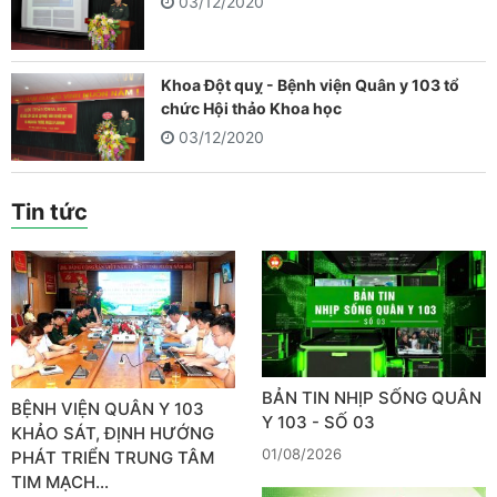
03/12/2020
Khoa Đột quỵ - Bệnh viện Quân y 103 tổ
chức Hội thảo Khoa học
03/12/2020
Tin tức
BẢN TIN NHỊP SỐNG QUÂN
BỆNH VIỆN QUÂN Y 103
Y 103 - SỐ 03
KHẢO SÁT, ĐỊNH HƯỚNG
01/08/2026
PHÁT TRIỂN TRUNG TÂM
TIM MẠCH…