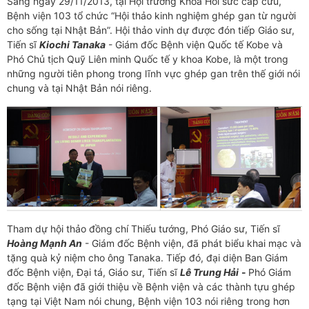
Sáng ngày 29/11/2013, tại Hội trường Khoa Hồi sức cấp cứu,
Bệnh viện 103 tổ chức “Hội thảo kinh nghiệm ghép gan từ người
cho sống tại Nhật Bản”. Hội thảo vinh dự được đón tiếp Giáo sư,
Tiến sĩ
Kiochi Tanaka
- Giám đốc Bệnh viện Quốc tế Kobe và
Phó Chủ tịch Quỹ Liên minh Quốc tế y khoa Kobe, là một trong
những người tiên phong trong lĩnh vực ghép gan trên thế giới nói
chung và tại Nhật Bản nói riêng.
Tham dự hội thảo đồng chí Thiếu tướng, Phó Giáo sư, Tiến sĩ
Hoàng Mạnh An
- Giám đốc Bệnh viện, đã phát biểu khai mạc và
tặng quà kỷ niệm cho ông Tanaka. Tiếp đó, đại diện Ban Giám
đốc Bệnh viện, Đại tá, Giáo sư, Tiến sĩ
Lê Trung Hải
-
Phó Giám
đốc Bệnh viện đã giới thiệu về Bệnh viện và các thành tựu ghép
tạng tại Việt Nam nói chung, Bệnh viện 103 nói riêng trong hơn