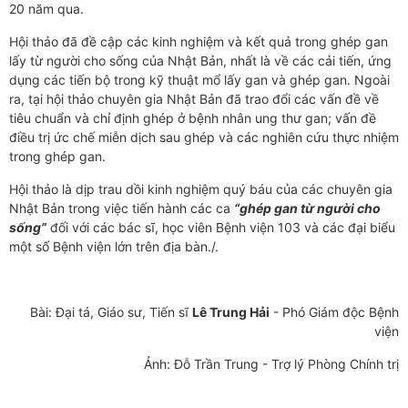
20 năm qua.
Hội thảo đã đề cập các kinh nghiệm và kết quả trong ghép gan
lấy từ người cho sống của Nhật Bản, nhất là về các cải tiến, ứng
dụng các tiến bộ trong kỹ thuật mổ lấy gan và ghép gan. Ngoài
ra, tại hội thảo chuyên gia Nhật Bản đã trao đổi các vấn đề về
tiêu chuẩn và chỉ định ghép ở bệnh nhân ung thư gan; vấn đề
điều trị ức chế miễn dịch sau ghép và các nghiên cứu thực nhiệm
trong ghép gan.
Hội thảo là dịp trau dồi kinh nghiệm quý báu của các chuyên gia
Nhật Bản trong việc tiến hành các ca
“
ghép gan
từ người cho
sống”
đối với các bác sĩ, học viên Bệnh viện 103 và các đại biểu
một số Bệnh viện lớn trên địa bàn./.
Bài: Đại tá, Giáo sư, Tiến sĩ
Lê Trung Hải
- Phó Giám độc Bệnh
viện
Ảnh: Đỗ Trần Trung - Trợ lý Phòng Chính trị