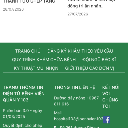
THÀNH TỰU GHÉP TẠNG
động tri ân nhân…
28/07/2026
27/07/2026
TRANG CHỦ
ĐĂNG KÝ KHÁM THEO YÊU CẦU
QUY TRÌNH KHÁM CHỮA BỆNH
ĐỘI NGŨ BÁC SĨ
KỸ THUẬT MŨI NHỌN
GIỚI THIỆU CÁC ĐƠN VỊ
TRANG THÔNG TIN
THÔNG TIN LIÊN HỆ
KẾT NỐI
ĐIỆN TỬ BỆNH VIỆN
VỚI
Đường dây nóng :
0967
QUÂN Y 103
CHÚNG
811 616
TÔI
Phiên bản 3.0 - ngày
Mail:
01/03/2025
hospital103@benhvien103.vn
Quyết định cho phép
Số 261 đường Phùng