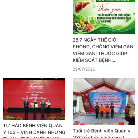
28.7 NGÀY THẾ GIỚI
PHÒNG, CHỐNG VIÊM GAN
VIÊM GAN: THUỐC GIÚP
KIỂM SOÁT BỆNH,…
29/07/2026
TỰ HÀO BỆNH VIỆN QUÂN
Tuổi trẻ Bệnh viện Quân y
Y 103 – VINH DANH NHỮNG
103 tổ chức nhiều hoạt