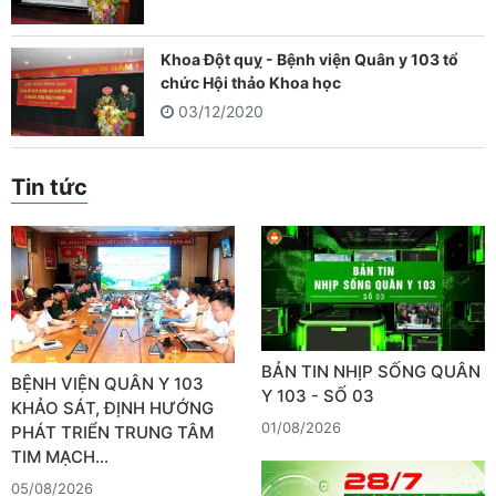
Khoa Đột quỵ - Bệnh viện Quân y 103 tổ
chức Hội thảo Khoa học
03/12/2020
Tin tức
BẢN TIN NHỊP SỐNG QUÂN
BỆNH VIỆN QUÂN Y 103
Y 103 - SỐ 03
KHẢO SÁT, ĐỊNH HƯỚNG
01/08/2026
PHÁT TRIỂN TRUNG TÂM
TIM MẠCH…
05/08/2026