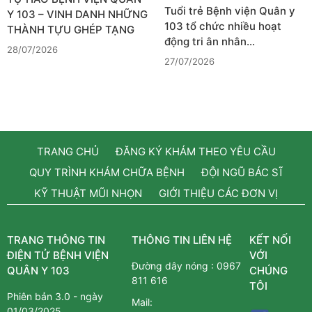
Tuổi trẻ Bệnh viện Quân y
Y 103 – VINH DANH NHỮNG
103 tổ chức nhiều hoạt
THÀNH TỰU GHÉP TẠNG
động tri ân nhân…
28/07/2026
27/07/2026
TRANG CHỦ
ĐĂNG KÝ KHÁM THEO YÊU CẦU
QUY TRÌNH KHÁM CHỮA BỆNH
ĐỘI NGŨ BÁC SĨ
KỸ THUẬT MŨI NHỌN
GIỚI THIỆU CÁC ĐƠN VỊ
TRANG THÔNG TIN
THÔNG TIN LIÊN HỆ
KẾT NỐI
ĐIỆN TỬ BỆNH VIỆN
VỚI
Đường dây nóng :
0967
QUÂN Y 103
CHÚNG
811 616
TÔI
Phiên bản 3.0 - ngày
Mail:
01/03/2025