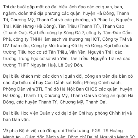
Tới dự buổi gặp mặt có đại biểu lãnh đạo các cơ quan, ban,
ngành, đoàn thể địa phương các quận, huyện Hà Đông, Thanh
Trì, Chương Mỹ, Thanh Oai và các phường, xã Phúc La, Nguyễn
Trãi, Kiến Hưng (Hà Đông), Tân Triều (Thanh Trì), Thanh Cao
(Thanh Oai). Đại biểu công ty Sông Đà 7, công ty Tâm Đức Cẩm
Phả, công ty TNHH làm sạch và thương mại ICT, Công ty TM và
DV Toàn cầu, Công ty Môi trường Đô thị Hà Đông. Đại biểu các
trường Tiểu học cơ sở Tân Triều, Văn Yên, Nguyễn Trãi; các
trường Trung học cơ sở Văn Yên, Tân Triều, Nguyễn Trãi và các
trường THPT Nguyễn Huệ, Lê Quý Đôn.
Đại biểu khách mời các đơn vị quân đội, công an trên địa bàn có
các đại biểu chỉ huy Cục Cảnh sát Biển; Phòng Chính sách,
Phòng Dân vận/BTL Thủ đô Hà Nội; Ban CHQS các quận, huyện
Hà Đông, Thanh Trì, Chương Mỹ, Thanh Oai và Công an quận Hà
Đông, các huyện Thanh Trì, Chương Mỹ, Thanh Oai.
Đai biểu Học viện Quân y có đại diện Chỉ huy phòng Chính trị và
ban Dân vận.
Về phía Bệnh viện có đồng chí Thiếu tướng, PGS, TS Hoàng
Mạnh An – Giám đốc Bệnh viện; Đồng chí Đại tá Nguyễn Mạnh Sử