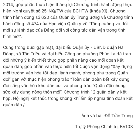
2014, góp phần thực hiện thắng lợi Chương trình hành động thực
hiện Nghị quyết số 25-NQ/TW của BCHTW (khóa XI), Chương
trình hành động số 620 của Quân ủy Trung ương và Chương trình
hành động số 474 của Học viện Quân y về “Tăng cường và đổi
mới sự lãnh đạo của Đảng đối với công tác dân vận trong tình
hình mới”.
Cũng trong buổi gặp mặt, đại biểu Quận ủy - UBND quận Hà
Đông, xã Tân Triều và đại biểu Công an phường Phúc La đã trao
đổi những ý kiến thiết thực góp phần nâng cao mối đoàn kết
quân dân; góp phần vào thực hiện tốt Cuộc vận động “Xây dựng
môi trường văn hóa tốt đẹp, lành mạnh, phong phú trong Quân
đội” gắn với thực hiện phong trào “Toàn dân đoàn kết xây dựng
đời sống văn hóa khu dân cư” và phong trào “Quân đội chung
sức xây dựng nông thôn mới”, Chương trình 12 quân dân y kết
hợp. Hội nghị kết thúc trong không khí ấm áp nghĩa tình đoàn kết
quân dân./.
Ảnh và bài: Đỗ Trần Trung
Trợ lý Phòng Chính trị, BV103