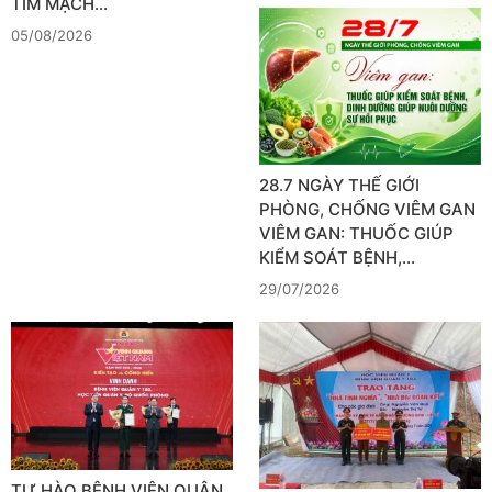
TIM MẠCH…
05/08/2026
28.7 NGÀY THẾ GIỚI
PHÒNG, CHỐNG VIÊM GAN
VIÊM GAN: THUỐC GIÚP
KIỂM SOÁT BỆNH,…
29/07/2026
TỰ HÀO BỆNH VIỆN QUÂN