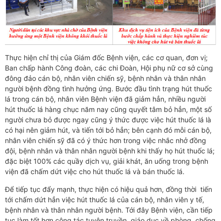
Thực hiện chỉ thị của Giám đốc Bệnh viện, các cơ quan, đơn vị;
Ban chấp hành Công đoàn, các chi Đoàn, Hội phụ nữ cơ sở cùng
đông đảo cán bộ, nhân viên chiến sỹ, bệnh nhân và thân nhân
người bệnh đồng tình hưởng ứng. Bước đầu tình trạng hút thuốc
lá trong cán bộ, nhân viên Bệnh viện đã giảm hẳn, nhiều người
hút thuốc lá hàng chục năm nay cũng quyết tâm bỏ hẳn, một số
người chưa bỏ được ngay cũng ý thức được việc hút thuốc lá là
có hại nên giảm hút, và tiến tới bỏ hẳn; bên cạnh đó mỗi cán bộ,
nhân viên chiến sỹ đã có ý thức hơn trong việc nhắc nhở đồng
đội, bệnh nhân và thân nhân người bệnh khi thấy họ hút thuốc lá;
đặc biệt 100% các quầy dịch vụ, giải khát, ăn uống trong bệnh
viện đã chấm dứt việc cho hút thuốc lá và bán thuốc lá.
Để tiếp tục đẩy mạnh, thực hiện có hiệu quả hơn, đồng thời tiến
tới chấm dứt hẳn việc hút thuốc lá của cán bộ, nhân viên y tế,
bệnh nhân và thân nhân người bệnh. Tới đây Bệnh viện, cần tiếp
tục làm tốt hơn công tác tuyên truyền, giáo dục về phòng, chống