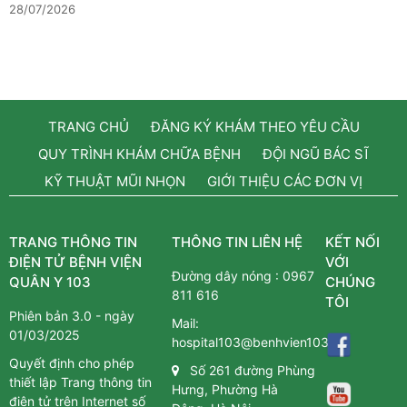
28/07/2026
TRANG CHỦ
ĐĂNG KÝ KHÁM THEO YÊU CẦU
QUY TRÌNH KHÁM CHỮA BỆNH
ĐỘI NGŨ BÁC SĨ
KỸ THUẬT MŨI NHỌN
GIỚI THIỆU CÁC ĐƠN VỊ
TRANG THÔNG TIN
THÔNG TIN LIÊN HỆ
KẾT NỐI
ĐIỆN TỬ BỆNH VIỆN
VỚI
Đường dây nóng :
0967
QUÂN Y 103
CHÚNG
811 616
TÔI
Phiên bản 3.0 - ngày
Mail:
01/03/2025
hospital103@benhvien103.vn
Quyết định cho phép
Số 261 đường Phùng
thiết lập Trang thông tin
Hưng, Phường Hà
điện tử trên Internet số