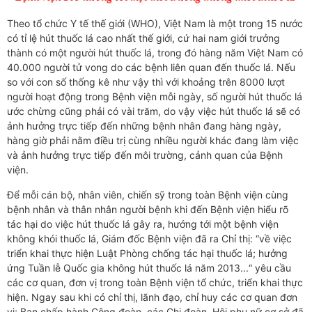
Theo tổ chức Y tế thế giới (WHO), Việt Nam là một trong 15 nước
có tỉ lệ hút thuốc lá cao nhất thế giới, cứ hai nam giới trưởng
thành có một người hút thuốc lá, trong đó hàng năm Việt Nam có
40.000 người tử vong do các bệnh liên quan đến thuốc lá. Nếu
so với con số thống kê như vậy thì với khoảng trên 8000 lượt
người hoạt động trong Bệnh viện mỗi ngày, số người hút thuốc lá
ước chừng cũng phải có vài trăm, do vậy việc hút thuốc lá sẽ có
ảnh hưởng trực tiếp đến những bệnh nhân đang hàng ngày,
hàng giờ phải nằm điều trị cùng nhiều người khác đang làm việc
và ảnh hưởng trực tiếp đến môi trường, cảnh quan của Bệnh
viện.
Để mỗi cán bộ, nhân viên, chiến sỹ trong toàn Bệnh viện cùng
bệnh nhân và thân nhân người bệnh khi đến Bệnh viện hiểu rõ
tác hại do việc hút thuốc lá gây ra, hướng tới một bệnh viện
không khói thuốc lá, Giám đốc Bệnh viện đã ra Chỉ thị: “về việc
triển khai thực hiện Luật Phòng chống tác hại thuốc lá; hưởng
ứng Tuần lễ Quốc gia không hút thuốc lá năm 2013...“ yêu cầu
các cơ quan, đơn vị trong toàn Bệnh viện tổ chức, triển khai thực
hiện. Ngay sau khi có chỉ thị, lãnh đạo, chỉ huy các cơ quan đơn
vị; Ban chấp hành Công đoàn, các Chi đoàn, Hội phụ nữ cơ sở đã