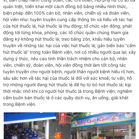
quán triệt, triển khai một cách đồng bộ bằng nhiều hình thức,
biện pháp đến 100% cán bộ, nhân viên, chiến sỹ và đoàn viên,
hội viên như: tuyên truyền cung cấp thông tin và hiểu về tác hại
của hút thuốc lá, hút thuốc lá thụ động; tổ chức vận động, phát
động tới từng khoa, phòng, các tổ chức quần chúng tham gia
đăng ký không hút thuốc lá; treo băng zôn, khẩu hiệu tuyên
truyền về những tác hại của việc hút thuốc lá; gắn biển báo “cấm
hút thuốc lá” trong toàn Bệnh viện, nơi có nhiều người qua lại; xây
dựng ý thức, nêu cao tinh thần trách nhiệm cho cán bộ, nhân
viên, chiến sỹ, đoàn viên, hội viên đồng thời làm tốt công tác
tuyên truyền cho người bệnh, người thân người bệnh hiểu rõ hơn,
sâu sắc hơn về tác hại của thuốc lá đối với sức khoẻ; tư vấn, hỗ
trợ những người đang hút thuốc lá để họ từ bỏ hút thuốc lá; kịp
thời nhắc nhở khi có người hút thuốc lá trong Bệnh viện, nghiêm
cấm buôn bán thuốc lá ở các quầy dịch vụ, ăn uống, giải khát
trong Bệnh viện.