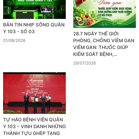
BẢN TIN NHỊP SỐNG QUÂN
Y 103 - SỐ 03
28.7 NGÀY THẾ GIỚI
PHÒNG, CHỐNG VIÊM GAN
01/08/2026
VIÊM GAN: THUỐC GIÚP
KIỂM SOÁT BỆNH,…
29/07/2026
TỰ HÀO BỆNH VIỆN QUÂN
Y 103 – VINH DANH NHỮNG
THÀNH TỰU GHÉP TẠNG