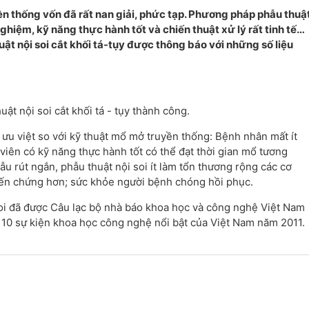
 thống vốn đã rất nan giải, phức tạp. Phương pháp phẫu thuậ
nghiệm, kỹ năng thực hành tốt và chiến thuật xử lý rất tinh tế…
huật nội soi cắt khối tá-tụy được thông báo với những số liệu
ật nội soi cắt khối tá - tụy thành công.
 ưu việt so với kỹ thuật mổ mở truyền thống: Bệnh nhân mất ít
iên có kỹ năng thực hành tốt có thể đạt thời gian mổ tương
 rút ngắn, phẫu thuật nội soi ít làm tổn thương rộng các cơ
biến chứng hơn; sức khỏe người bệnh chóng hồi phục.
 soi đã được Câu lạc bộ nhà báo khoa học và công nghệ Việt Nam
 10 sự kiện khoa học công nghệ nổi bật của Việt Nam năm 2011.