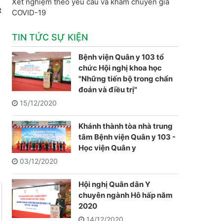
Xét nghiệm theo yêu cầu và khám chuyên gia
t
COVID-19
TIN TỨC SỰ KIỆN
Bệnh viện Quân y 103 tổ
chức Hội nghị khoa học
"Những tiến bộ trong chẩn
đoán và điều trị"
15/12/2020
Khánh thành tòa nhà trung
tâm Bệnh viện Quân y 103 -
Học viện Quân y
03/12/2020
Hội nghị Quân dân Y
chuyên ngành Hô hấp năm
2020
14/12/2020