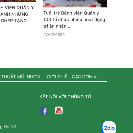
H VIỆN QUÂN Y
Tuổi trẻ Bệnh viện Quân y
 DANH NHỮNG
103 tổ chức nhiều hoạt động
 GHÉP TẠNG
tri ân nhân…
27/07/2026
 THUẬT MŨI NHỌN
GIỚI THIỆU CÁC ĐƠN VỊ
KẾT NỐI VỚI CHÚNG TÔI
, Hà Nội