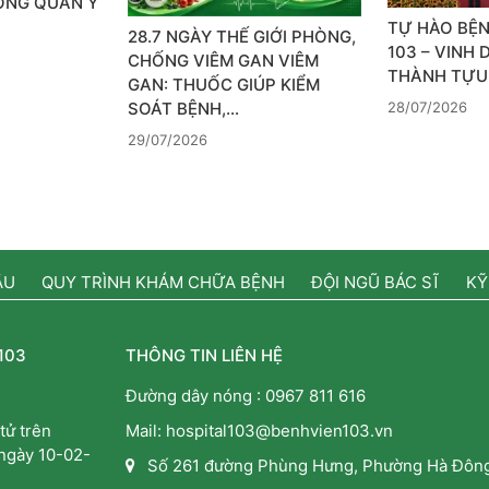
SỐNG QUÂN Y
TỰ HÀO BỆN
28.7 NGÀY THẾ GIỚI PHÒNG,
103 – VINH
CHỐNG VIÊM GAN VIÊM
THÀNH TỰU
GAN: THUỐC GIÚP KIỂM
28/07/2026
SOÁT BỆNH,…
29/07/2026
ẦU
QUY TRÌNH KHÁM CHỮA BỆNH
ĐỘI NGŨ BÁC SĨ
KỸ
103
THÔNG TIN LIÊN HỆ
Đường dây nóng :
0967 811 616
tử trên
Mail: hospital103@benhvien103.vn
 ngày 10-02-
Số 261 đường Phùng Hưng, Phường Hà Đông