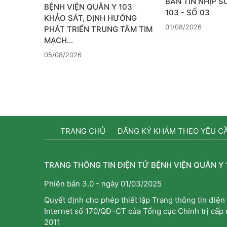
BẢN TIN NHỊP 
BỆNH VIỆN QUÂN Y 103
103 - SỐ 03
KHẢO SÁT, ĐỊNH HƯỚNG
01/08/2026
PHÁT TRIỂN TRUNG TÂM TIM
MẠCH…
05/08/2026
TRANG CHỦ
ĐĂNG KÝ KHÁM THEO YÊU C
TRANG THÔNG TIN ĐIỆN TỬ BỆNH VIỆN QUÂN Y 
Phiên bản 3.0 - ngày 01/03/2025
Quyết định cho phép thiết lập Trang thông tin điện 
Internet số 170/QĐ–CT của Tổng cục Chính trị cấp
2011