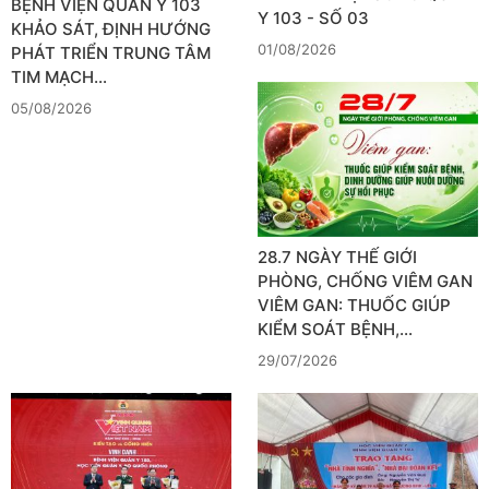
BỆNH VIỆN QUÂN Y 103
Y 103 - SỐ 03
KHẢO SÁT, ĐỊNH HƯỚNG
01/08/2026
PHÁT TRIỂN TRUNG TÂM
TIM MẠCH…
05/08/2026
28.7 NGÀY THẾ GIỚI
PHÒNG, CHỐNG VIÊM GAN
VIÊM GAN: THUỐC GIÚP
KIỂM SOÁT BỆNH,…
29/07/2026