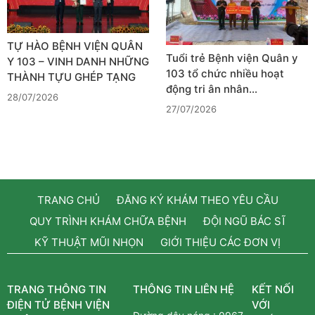
TỰ HÀO BỆNH VIỆN QUÂN
Tuổi trẻ Bệnh viện Quân y
Y 103 – VINH DANH NHỮNG
103 tổ chức nhiều hoạt
THÀNH TỰU GHÉP TẠNG
động tri ân nhân…
28/07/2026
27/07/2026
TRANG CHỦ
ĐĂNG KÝ KHÁM THEO YÊU CẦU
QUY TRÌNH KHÁM CHỮA BỆNH
ĐỘI NGŨ BÁC SĨ
KỸ THUẬT MŨI NHỌN
GIỚI THIỆU CÁC ĐƠN VỊ
TRANG THÔNG TIN
THÔNG TIN LIÊN HỆ
KẾT NỐI
ĐIỆN TỬ BỆNH VIỆN
VỚI