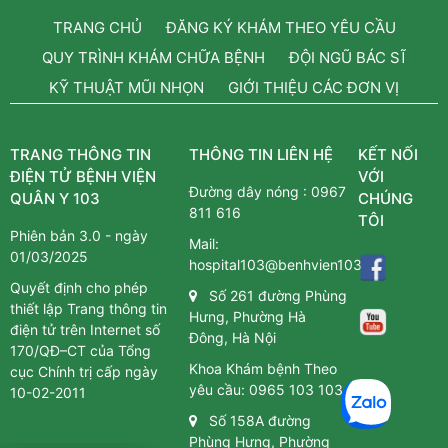
TRANG CHỦ
ĐĂNG KÝ KHÁM THEO YÊU CẦU
QUY TRÌNH KHÁM CHỮA BỆNH
ĐỘI NGŨ BÁC SĨ
KỸ THUẬT MŨI NHỌN
GIỚI THIỆU CÁC ĐƠN VỊ
TRANG THÔNG TIN
THÔNG TIN LIÊN HỆ
KẾT NỐI
ĐIỆN TỬ BỆNH VIỆN
VỚI
Đường dây nóng :
0967
QUÂN Y 103
CHÚNG
811 616
TÔI
Phiên bản 3.0 - ngày
Mail:
01/03/2025
hospital103@benhvien103.vn
Quyết định cho phép
Số 261 đường Phùng
thiết lập Trang thông tin
Hưng, Phường Hà
điện tử trên Internet số
Đông, Hà Nội
170/QĐ–CT của Tổng
Khoa Khám bệnh Theo
cục Chính trị cấp ngày
yêu cầu:
0965 103 103
10-02-2011
Số 158A đường
Phùng Hưng, Phường