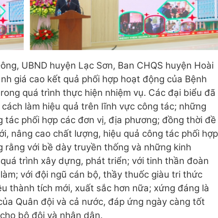
à Đông, UBND huyện Lạc Sơn, Ban CHQS huyện Hoài
nh giá cao kết quả phối hợp hoạt động của Bệnh
trong quá trình thực hiện nhiệm vụ. Các đại biểu đã
 cách làm hiệu quả trên lĩnh vực công tác; những
 tác phối hợp các đơn vị, địa phương; đồng thời đề
i, nâng cao chất lượng, hiệu quả công tác phối hợp
ng rằng với bề dày truyền thống và những kinh
uá trình xây dựng, phát triển; với tinh thần đoàn
àm; với đội ngũ cán bộ, thầy thuốc giàu tri thức
ều thành tích mới, xuất sắc hơn nữa; xứng đáng là
của Quân đội và cả nước, đáp ứng ngày càng tốt
cho bộ đội và nhân dân.