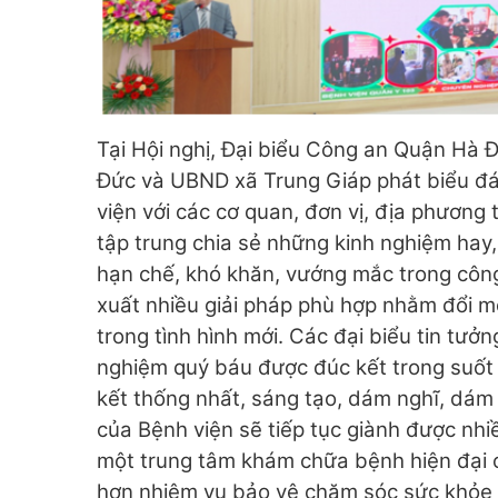
Tại Hội nghị, Đại biểu Công an Quận H
Đức và UBND xã Trung Giáp phát biểu đá
viện với các cơ quan, đơn vị, địa phương 
tập trung chia sẻ những kinh nghiệm hay,
hạn chế, khó khăn, vướng mắc trong công
xuất nhiều giải pháp phù hợp nhằm đổi mớ
trong tình hình mới. Các đại biểu tin tưở
nghiệm quý báu được đúc kết trong suốt q
kết thống nhất, sáng tạo, dám nghĩ, dám l
của Bệnh viện sẽ tiếp tục giành được nhi
một trung tâm khám chữa bệnh hiện đại 
hơn nhiệm vụ bảo vệ chăm sóc sức khỏe 