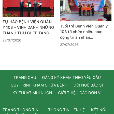
TỰ HÀO BỆNH VIỆN QUÂN
Tuổi trẻ Bệnh viện Quân y
Y 103 – VINH DANH NHỮNG
103 tổ chức nhiều hoạt
THÀNH TỰU GHÉP TẠNG
động tri ân nhân…
28/07/2026
27/07/2026
TRANG CHỦ
ĐĂNG KÝ KHÁM THEO YÊU CẦU
QUY TRÌNH KHÁM CHỮA BỆNH
ĐỘI NGŨ BÁC SĨ
KỸ THUẬT MŨI NHỌN
GIỚI THIỆU CÁC ĐƠN VỊ
TRANG THÔNG TIN
THÔNG TIN LIÊN HỆ
KẾT NỐI