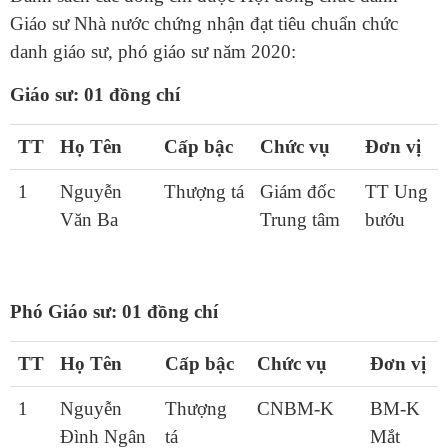
Giáo sư Nhà nước chứng nhận đạt tiêu chuẩn chức
danh giáo sư, phó giáo sư năm 2020:
Giáo sư: 01 đồng chí
TT
Họ Tên
Cấp bậc
Chức vụ
Đơn vị
1
Nguyễn
Thượng tá
Giám đốc
TT Ung
Văn Ba
Trung tâm
bướu
Phó Giáo sư: 01 đồng chí
TT
Họ Tên
Cấp bậc
Chức vụ
Đơn vị
1
Nguyễn
Thượng
CNBM-K
BM-K
Đình Ngân
tá
Mắt