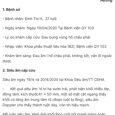
Hương
1. Bệnh sử
- Bệnh nhân: Đinh Thị H, 27 tuổi
- Ngày khám: Ngày 19/04/2020 Tại Bệnh viện QY 103
- Lý do khám cấp cứu: Đau bụng vùng hố chậu phải
- Nhập viện: Khoa phẫu thuật tiêu hóa (B2), Bệnh viện QY 103
- Khám lâm sàng: Đau âm ỉ hố chậu phải, không sốt, vẫn đi ngoài
được
2. Siêu âm cấp cứu
Siêu âm ngày 19/4 và 20/4/2020 tại Khoa Siêu âm/TT CĐHA
-
Kết quả siêu âm
: Vị trí hạ sườn trái, phát hiện khối nhiều lớp,
đồng tâm, kích thước41 x 50 mm, một số mặt cắt ngang thấy
khối có tăng âm trung tâm rõ (đoạn ruột bị lồng), siêu âm
Doppler cho thấy thành ruột dày, còn tín hiệu mạch.
Kết luận siêu âm
: Hình ảnh khối lồng ruột hồi manh tràng hoặc