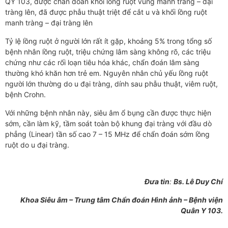
QY 103, được chẩn đoán khối lồng ruột vùng manh tràng – đại
tràng lên, đã được phẫu thuật triệt để cắt u và khối lồng ruột
manh tràng – đại tràng lên
Tỷ lệ lồng ruột ở người lớn rất ít gặp, khoảng 5% trong tổng số
bệnh nhân lồng ruột, triệu chứng lâm sàng không rõ, các triệu
chứng như các rối loạn tiêu hóa khác, chẩn đoán lâm sàng
thường khó khăn hơn trẻ em. Nguyên nhân chủ yếu lồng ruột
người lớn thường do u đại tràng, dính sau phẫu thuật, viêm ruột,
bệnh Crohn.
Với những bệnh nhân này, siêu âm ổ bụng cần được thực hiện
sớm, cần làm kỹ, tầm soát toàn bộ khung đại tràng với đầu dò
phẳng (Linear) tần số cao 7 – 15 MHz để chẩn đoán sớm lồng
ruột do u đại tràng.
Đưa tin
:
Bs. Lê Duy Chí
Khoa Siêu âm – Trung tâm Chẩn đoán Hình ảnh – Bệnh viện
Quân Y 103.