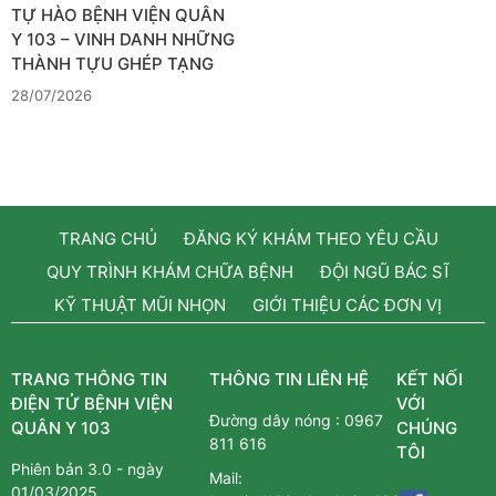
TỰ HÀO BỆNH VIỆN QUÂN
Y 103 – VINH DANH NHỮNG
THÀNH TỰU GHÉP TẠNG
28/07/2026
TRANG CHỦ
ĐĂNG KÝ KHÁM THEO YÊU CẦU
QUY TRÌNH KHÁM CHỮA BỆNH
ĐỘI NGŨ BÁC SĨ
KỸ THUẬT MŨI NHỌN
GIỚI THIỆU CÁC ĐƠN VỊ
TRANG THÔNG TIN
THÔNG TIN LIÊN HỆ
KẾT NỐI
ĐIỆN TỬ BỆNH VIỆN
VỚI
Đường dây nóng :
0967
QUÂN Y 103
CHÚNG
811 616
TÔI
Phiên bản 3.0 - ngày
Mail:
01/03/2025