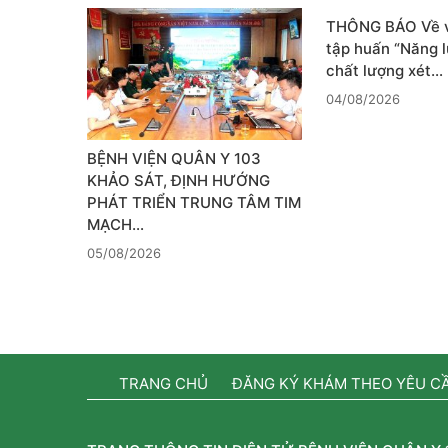
THÔNG BÁO Về v
tập huấn “Năng l
chất lượng xét…
04/08/2026
BỆNH VIỆN QUÂN Y 103
KHẢO SÁT, ĐỊNH HƯỚNG
PHÁT TRIỂN TRUNG TÂM TIM
MẠCH…
05/08/2026
TRANG CHỦ
ĐĂNG KÝ KHÁM THEO YÊU C