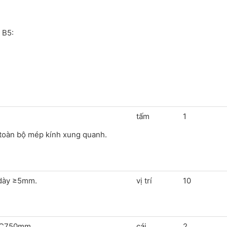
 B5:
tấm
1
 toàn bộ mép kính xung quanh.
 dày ≥5mm.
vị trí
10
0xC750mm
cái
2