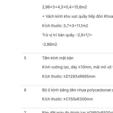
2,96x3+4,3x0,4=10,6m2
+ Vách kính khu vực quầy tiếp đón Khoa
Kích thước: 3,7x3=11,1m2
Trừ vị trí bàn quầy: -2,6x1,1=
-2,86m2
5
Tấm kính mặt bàn
Kính cường lực, dày ≥10mm, mài mỏ vịt
Kích thước: ≥D1293xR695mm
6
Bịt ô kính bằng tấm nhựa polycacbonat
Kích thước: ≥C150xR300mm
7
Bàn đặt máy đo thính lực ≥D950xR50