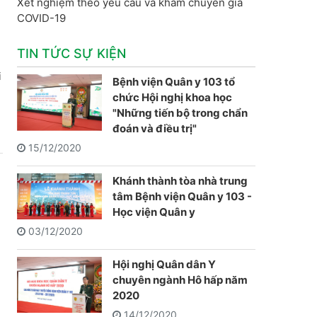
Xét nghiệm theo yêu cầu và khám chuyên gia
COVID-19
TIN TỨC SỰ KIỆN
i
Bệnh viện Quân y 103 tổ
chức Hội nghị khoa học
"Những tiến bộ trong chẩn
đoán và điều trị"
15/12/2020
Khánh thành tòa nhà trung
tâm Bệnh viện Quân y 103 -
Học viện Quân y
03/12/2020
Hội nghị Quân dân Y
chuyên ngành Hô hấp năm
2020
14/12/2020