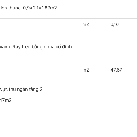
Kích thước: 0,9x2,1=1,89m2
m2
6,16
 xanh. Ray treo bằng nhựa cố định
m2
47,67
 vực thu ngân tầng 2:
,47m2