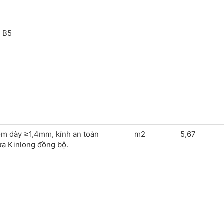
a B5
ôm dày ≥1,4mm, kính an toàn
m2
5,67
ửa Kinlong đồng bộ.