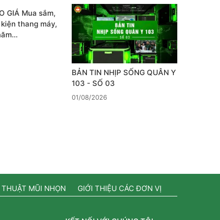
O GIÁ Mua sắm,
h kiện thang máy,
 năm…
BẢN TIN NHỊP SỐNG QUÂN Y
103 - SỐ 03
01/08/2026
 THUẬT MŨI NHỌN
GIỚI THIỆU CÁC ĐƠN VỊ