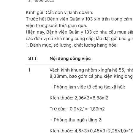
T2, 16/06/2025
Kính gửi: Các đơn vị kinh doanh.
Trước hết Bệnh viện Quân y 103 xin trân trọng cảm 
viện trong suốt thời gian qua.
Hiện nay, Bệnh viện Quân y 103 có nhu cầu mua sắm
các đơn vị có khả năng cung cấp, lắp đặt gửi báo gi
1. Danh mục, số lượng, chất lượng hàng hóa:
STT
Nội dung công việc
1
Vách kính khung nhôm xingfa hệ 55, nh
8,38mm, bao gồm cả phụ kiện Kinglong
+ Phòng làm việc tổ công tác xã hội:
Kích thước: 2,96x3=8,88m2
Trừ cửa: -0,9x2,1=-1,89m2
+ Phòng thu ngân tầng 2:
Kích thước: 4,6x3+0,45x3+2,25x1,9=1