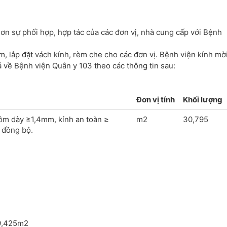
ơn sự phối hợp, hợp tác của các đơn vị, nhà cung cấp với Bệnh
, lắp đặt vách kính, rèm che cho các đơn vị. Bệnh viện kính mờ
á về Bệnh viện Quân y 103 theo các thông tin sau:
Đơn vị tính
Khối lượng
ôm dày ≥1,4mm, kính an toàn ≥
m2
30,795
 đồng bộ.
9,425m2