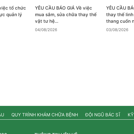
iệc tổ chức
YÊU CẦU BÁO GIÁ Về việc
YÊU CẦU BÁ
ực quản lý
mua sắm, sửa chữa thay thế
thay thế lin
vật tư hệ…
thang cuốn
04/08/2026
03/08/2026
ẦU
QUY TRÌNH KHÁM CHỮA BỆNH
ĐỘI NGŨ BÁC SĨ
KỸ