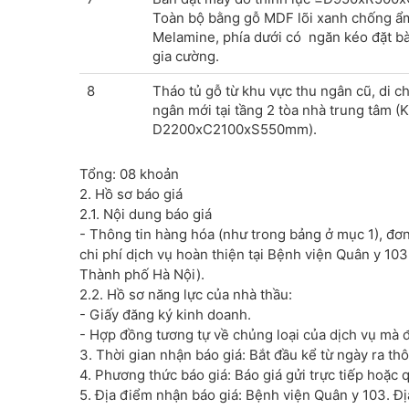
Toàn bộ bằng gỗ MDF lõi xanh chống ẩ
Melamine, phía dưới có ngăn kéo đặt bà
gia cường.
8
Tháo tủ gỗ từ khu vực thu ngân cũ, di chu
ngân mới tại tầng 2 tòa nhà trung tâm (
D2200xC2100xS550mm).
Tổng: 08 khoản
2. Hồ sơ báo giá
2.1. Nội dung báo giá
- Thông tin hàng hóa (như trong bảng ở mục 1), đơn
chi phí dịch vụ hoàn thiện tại Bệnh viện Quân y 
Thành phố Hà Nội).
2.2. Hồ sơ năng lực của nhà thầu:
- Giấy đăng ký kinh doanh.
- Hợp đồng tương tự về chủng loại của dịch vụ mà đ
3. Thời gian nhận báo giá: Bắt đầu kể từ ngày ra t
4. Phương thức báo giá: Báo giá gửi trực tiếp hoặc
5. Địa điểm nhận báo giá: Bệnh viện Quân y 103. 