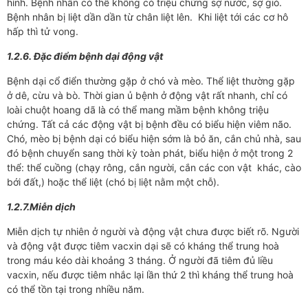
hình. Bệnh nhân có thể không có triệu chứng sợ nước, sợ gió.
Bệnh nhân bị liệt dần dần từ chân liệt lên. Khi liệt tới các cơ hô
hấp thì tử vong.
1.2.6. Đặc điểm bệnh dại động vật
Bệnh dại cổ điển thường gặp ở chó và mèo. Thể liệt thường gặp
ở dê, cừu và bò. Thời gian ủ bệnh ở động vật rất nhanh, chỉ có
loài chuột hoang dã là có thể mang mầm bệnh không triệu
chứng. Tất cả các động vật bị bệnh đều có biểu hiện viêm não.
Chó, mèo bị bệnh dại có biểu hiện sớm là bỏ ăn, cắn chủ nhà, sau
đó bệnh chuyển sang thời kỳ toàn phát, biểu hiện ở một trong 2
thể: thể cuồng (chạy rông, cắn người, cắn các con vật khác, cào
bới đất,) hoặc thể liệt (chó bị liệt nằm một chỗ).
1.2.7.Miễn dịch
Miễn dịch tự nhiên ở người và động vật chưa được biết rõ. Người
và động vật được tiêm vacxin dại sẽ có kháng thể trung hoà
trong máu kéo dài khoảng 3 tháng. Ở người đã tiêm đủ liều
vacxin, nếu được tiêm nhắc lại lần thứ 2 thì kháng thể trung hoà
có thể tồn tại trong nhiều năm.