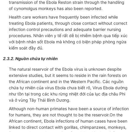
transmission of the Ebola Reston strain through the handling
of cynomolgus monkeys has also been reported.
Health care workers have frequently been infected while
treating Ebola patients, through close contact without correct
infection control precautions and adequate barrier nursing
procedures. Nhân viên y tế rất dễ bị nhiễm bệnh qua tiếp xúc
với bệnh nhân sốt Ebola mà không có biện pháp phòng ngừa
kiểm soát đầy đủ.
2.3.2. Nguồn chứa tự nhiên
The natural reservoir of the Ebola virus is unknown despite
extensive studies, but it seems to reside in the rain forests on
the African continent and in the Western Pacific. Các nguồn
chứa tự nhiên của virus Ebola chưa biết rõ, Virus Ebola dường
như tồn tại trong các khu rừng nhiệt đới của lục địa châu Phi
và ở vùng Tây Thái Bình Dương.
Although non-human primates have been a source of infection
for humans, they are not thought to be the reservoir.On the
African continent, Ebola infections of human cases have been
linked to direct contact with gorillas, chimpanzees, monkeys,