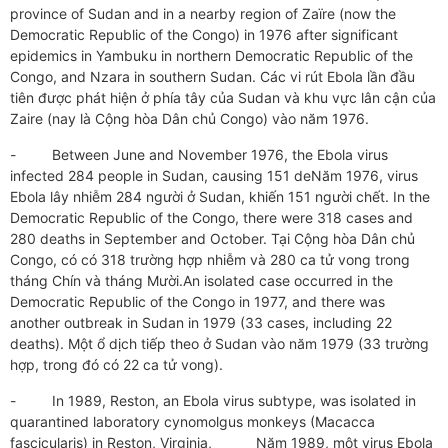
province of Sudan and in a nearby region of Zaïre (now the
Democratic Republic of the Congo) in 1976 after significant
epidemics in Yambuku in northern Democratic Republic of the
Congo, and Nzara in southern Sudan. Các vi rút Ebola lần đầu
tiên được phát hiện ở phía tây của Sudan và khu vực lân cận của
Zaire (nay là Cộng hòa Dân chủ Congo) vào năm 1976.
- Between June and November 1976, the Ebola virus
infected 284 people in Sudan, causing 151 deNăm 1976, virus
Ebola lây nhiễm 284 người ở Sudan, khiến 151 người chết. In the
Democratic Republic of the Congo, there were 318 cases and
280 deaths in September and October. Tại Cộng hòa Dân chủ
Congo, có có 318 trường hợp nhiễm và 280 ca tử vong trong
tháng Chín và tháng Mười.An isolated case occurred in the
Democratic Republic of the Congo in 1977, and there was
another outbreak in Sudan in 1979 (33 cases, including 22
deaths). Một ổ dịch tiếp theo ở Sudan vào năm 1979 (33 trường
hợp, trong đó có 22 ca tử vong).
- In 1989, Reston, an Ebola virus subtype, was isolated in
quarantined laboratory cynomolgus monkeys (Macacca
fascicularis) in Reston, Virginia, Năm 1989, một virus Ebola