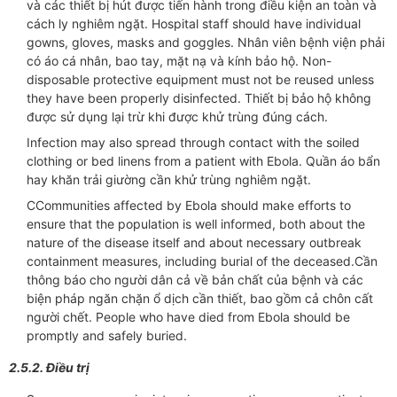
và các thiết bị hút được tiến hành trong điều kiện an toàn và
cách ly nghiêm ngặt. Hospital staff should have individual
gowns, gloves, masks and goggles. Nhân viên bệnh viện phải
có áo cá nhân, bao tay, mặt nạ và kính bảo hộ. Non-
disposable protective equipment must not be reused unless
they have been properly disinfected. Thiết bị bảo hộ không
được sử dụng lại trừ khi được khử trùng đúng cách.
Infection may also spread through contact with the soiled
clothing or bed linens from a patient with Ebola. Quần áo bẩn
hay khăn trải giường cần khử trùng nghiêm ngặt.
CCommunities affected by Ebola should make efforts to
ensure that the population is well informed, both about the
nature of the disease itself and about necessary outbreak
containment measures, including burial of the deceased.Cần
thông báo cho người dân cả về bản chất của bệnh và các
biện pháp ngăn chặn ổ dịch cần thiết, bao gồm cả chôn cất
người chết. People who have died from Ebola should be
promptly and safely buried.
2.5.2. Điều trị