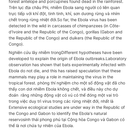
forest antelope and porcupines found dead in the rainforest.
Trên lục địa châu Phi, nhiễm Ebola sang người có liên quan
trực tiếp với khỉ đột, tinh tinh, khỉ, sơn dương rừng và nhím
chết trong rừng nhiệt đới.So far, the Ebola virus has been
detected in the wild in carcasses of chimpanzees (in Côte-
d'Ivoire and the Republic of the Congo), gorillas (Gabon and
the Republic of the Congo) and duikers (the Republic of the
Congo).
Nghiên cứu lây nhiễm trongDifferent hypotheses have been
developed to explain the origin of Ebola outbreaks.Laboratory
observation has shown that bats experimentally infected with
Ebola do not die, and this has raised speculation that these
mammals may play a role in maintaining the virus in the
tropical forest. phòng thí nghiệm cho một số động vật đã cho
thấy con dơi nhiễm Ebola không chết, và điều này cho dự
đoán rằng những động vật có vú có thể đóng một vai trò
trong việc duy trì virus trong các rừng nhiệt đới, nhất là
Extensive ecological studies are under way in the Republic of
the Congo and Gabon to identify the Ebola's natural
reservosinh thái phong phú tại Cộng hòa Congo và Gabon có
thể là nơi chứa tự nhiên của Ebola.