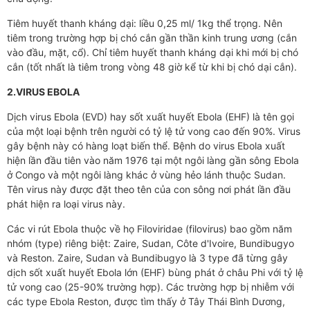
Tiêm huyết thanh kháng dại: liều 0,25 ml/ 1kg thể trọng. Nên
tiêm trong trường hợp bị chó cắn gần thần kinh trung ương (cắn
vào đầu, mặt, cổ). Chỉ tiêm huyết thanh kháng dại khi mới bị chó
cắn (tốt nhất là tiêm trong vòng 48 giờ kể từ khi bị chó dại cắn).
2.VIRUS EBOLA
Dịch virus Ebola (EVD) hay sốt xuất huyết Ebola (EHF) là tên gọi
của một loại bệnh trên người có tỷ lệ tử vong cao đến 90%. Virus
gây bệnh này có hàng loạt biến thể. Bệnh do virus Ebola xuất
hiện lần đầu tiên vào năm 1976 tại một ngôi làng gần sông Ebola
ở Congo và một ngôi làng khác ở vùng hẻo lánh thuộc Sudan.
Tên virus này được đặt theo tên của con sông nơi phát lần đầu
phát hiện ra loại virus này.
Các vi rút Ebola thuộc về họ Filoviridae (filovirus) bao gồm năm
nhóm (type) riêng biệt: Zaire, Sudan, Côte d'Ivoire, Bundibugyo
và Reston. Zaire, Sudan và Bundibugyo là 3 type đã từng gây
dịch sốt xuất huyết Ebola lớn (EHF) bùng phát ở châu Phi với tỷ lệ
tử vong cao (25-90% trường hợp). Các trường hợp bị nhiễm với
các type Ebola Reston, được tìm thấy ở Tây Thái Bình Dương,