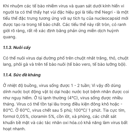
Khi nhuộm các tế bào nhiễm virus và quan sát dưới kính hiển vi
người ta có thể thấy hạt vùi đặc hiệu gọi là tiểu thể Negri - là một
tiểu thể đặc trưng tương ứng với sự tích tụ của nucleocapsid mới
được tạo ra trong tế bào chất. Các tiểu thể này rất tròn, có ranh
giới rõ ràng, rất rễ xác định bằng phản ứng miễn dịch huỳnh
quang.
1.1.3. Nuôi cấy
Có thể nuôi virus dại đường phố trên chuột nhắt trắng, thỏ, chuột
lang, phôi gà và trên tế bào nuôi (tế bào vero, tế bào lưỡng bội).
1.1.4. Sức đề kháng
Ở nhiệt độ buồng, virus sống được 1 - 2 tuần; Vì vậy đồ dùng
dính nước bọt động vật bị dại hoặc nước bọt bệnh nhân được coi
như nguy hiểm. Ở tủ lạnh thường (4°C), virus sống được nhiều
tháng. Virus có thể tồn tại lâu trong điều kiện đông khô hoặc -
80°C. Ở 60°C, virus chết sau 5 phú; 100°C/ 1 phút. Tia cực tím,
formol 0,05%, cloramin 5%, cồn iôt, xà phòng, các chất sát
khuẩn bề mặt và các tác nhân oxi hóa.có khả năng làm virus bất
hoạt nhanh.