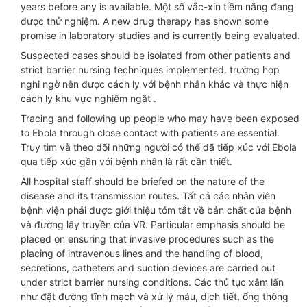
years before any is available. Một số vắc-xin tiềm năng đang
được thử nghiệm. A new drug therapy has shown some
promise in laboratory studies and is currently being evaluated.
Suspected cases should be isolated from other patients and
strict barrier nursing techniques implemented. trường hợp
nghi ngờ nên được cách ly với bệnh nhân khác và thực hiện
cách ly khu vực nghiêm ngặt .
Tracing and following up people who may have been exposed
to Ebola through close contact with patients are essential.
Truy tìm và theo dõi những người có thể đã tiếp xúc với Ebola
qua tiếp xúc gần với bệnh nhân là rất cần thiết.
All hospital staff should be briefed on the nature of the
disease and its transmission routes. Tất cả các nhân viên
bệnh viện phải được giới thiệu tóm tắt về bản chất của bệnh
và đường lây truyền của VR. Particular emphasis should be
placed on ensuring that invasive procedures such as the
placing of intravenous lines and the handling of blood,
secretions, catheters and suction devices are carried out
under strict barrier nursing conditions. Các thủ tục xâm lấn
như đặt đường tĩnh mạch và xử lý máu, dịch tiết, ống thông