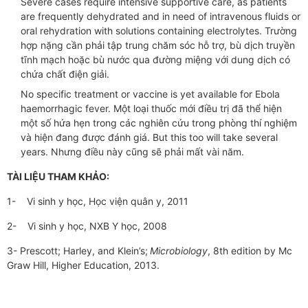
Severe cases require intensive supportive care, as patients
are frequently dehydrated and in need of intravenous fluids or
oral rehydration with solutions containing electrolytes. Trường
hợp nặng cần phải tập trung chăm sóc hỗ trợ, bù dịch truyền
tĩnh mạch hoặc bù nước qua đường miệng với dung dịch có
chứa chất điện giải.
No specific treatment or vaccine is yet available for Ebola
haemorrhagic fever. Một loại thuốc mới điều trị đã thể hiện
một số hứa hẹn trong các nghiên cứu trong phòng thí nghiệm
và hiện đang được đánh giá. But this too will take several
years. Nhưng điều này cũng sẽ phải mất vài năm.
TÀI LIỆU THAM KHẢO:
1- Vi sinh y học, Học viện quân y, 2011
2- Vi sinh y học, NXB Y học, 2008
3- Prescott; Harley, and Klein’s;
Microbiology
, 8th edition by Mc
Graw Hill, Higher Education, 2013.