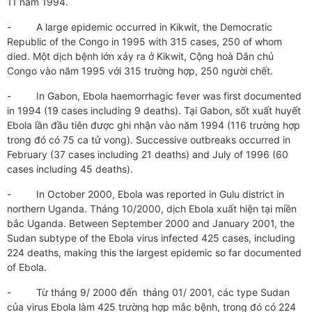
11 năm 1994.
- A large epidemic occurred in Kikwit, the Democratic
Republic of the Congo in 1995 with 315 cases, 250 of whom
died. Một dịch bệnh lớn xảy ra ở Kikwit, Cộng hoà Dân chủ
Congo vào năm 1995 với 315 trường hợp, 250 người chết.
- In Gabon, Ebola haemorrhagic fever was first documented
in 1994 (19 cases including 9 deaths). Tại Gabon, sốt xuất huyết
Ebola lần đầu tiên được ghi nhận vào năm 1994 (116 trường hợp
trong đó có 75 ca tử vong). Successive outbreaks occurred in
February (37 cases including 21 deaths) and July of 1996 (60
cases including 45 deaths).
- In October 2000, Ebola was reported in Gulu district in
northern Uganda. Tháng 10/2000, dịch Ebola xuất hiện tại miền
bắc Uganda. Between September 2000 and January 2001, the
Sudan subtype of the Ebola virus infected 425 cases, including
224 deaths, making this the largest epidemic so far documented
of Ebola.
- Từ tháng 9/ 2000 đến tháng 01/ 2001, các type Sudan
của virus Ebola làm 425 trường hợp mắc bệnh, trong đó có 224