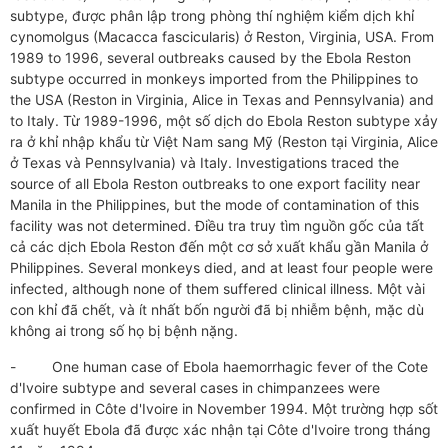
subtype, được phân lập trong phòng thí nghiệm kiểm dịch khỉ
cynomolgus (Macacca fascicularis) ở Reston, Virginia, USA. From
1989 to 1996, several outbreaks caused by the Ebola Reston
subtype occurred in monkeys imported from the Philippines to
the USA (Reston in Virginia, Alice in Texas and Pennsylvania) and
to Italy. Từ 1989-1996, một số dịch do Ebola Reston subtype xảy
ra ở khỉ nhập khẩu từ Việt Nam sang Mỹ (Reston tại Virginia, Alice
ở Texas và Pennsylvania) và Italy. Investigations traced the
source of all Ebola Reston outbreaks to one export facility near
Manila in the Philippines, but the mode of contamination of this
facility was not determined. Điều tra truy tìm nguồn gốc của tất
cả các dịch Ebola Reston đến một cơ sở xuất khẩu gần Manila ở
Philippines. Several monkeys died, and at least four people were
infected, although none of them suffered clinical illness. Một vài
con khỉ đã chết, và ít nhất bốn người đã bị nhiễm bệnh, mặc dù
không ai trong số họ bị bệnh nặng.
- One human case of Ebola haemorrhagic fever of the Cote
d'Ivoire subtype and several cases in chimpanzees were
confirmed in Côte d'Ivoire in November 1994. Một trường hợp sốt
xuất huyết Ebola đã được xác nhận tại Côte d'Ivoire trong tháng