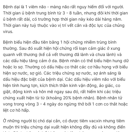
Bệnh dại là 1 viêm não - màng não rất nguy hiểm đối với người.
Thời gian ủ bệnh trung bình từ 3 - 8 tuần, nhưng đôi khi thời gian
ủ bệnh rất dài, có trường hợp thời gian này kéo dài hàng năm.
Thời gian này tuỳ thuộc vào vị trí vết cắn và độc lực của chủng
virus.
Bệnh biểu hiện đầu tiên bằng 1 hội chứng nhiễm trùng bình
thường. Sau đó xuất hiện hội chứng rối loạn cảm giác ở xung
quanh vết thương (kể cả vết thương đã lành và chưa lành) và
các dấu hiệu tăng cảm ở da. Bệnh nhân có thể biểu hiện hung dữ
hoặc lo sợ. Thường có dấu hiệu co thắt các cơ hầu họng với biểu
hiện sợ nước, sợ gió. Các triệu chứng sợ nước, sợ ánh sáng là
dấu hiệu đặc biệt của bệnh dại. Các dấu hiệu viêm não với biểu
hiện tính hung tợn, kích thích thần kinh vận động, ảo giác, co
giật, động kinh và hôn mê ngay sau đó, rất hiếm khi các triệu
chứng xuất hiện từ từ (khoảng 20% bệnh nhân). Bệnh nhân tử
vong trong vòng 3 - 4 ngày do ngừng thở bởi 1 cơn co thắt hoặc
liệt cơ hô hấp.
Ở những người bị chó dại cắn, có được tiêm vacxin nhưng tiêm
muộn thì triệu chứng dại xuất hiện không đầy đủ và không điển