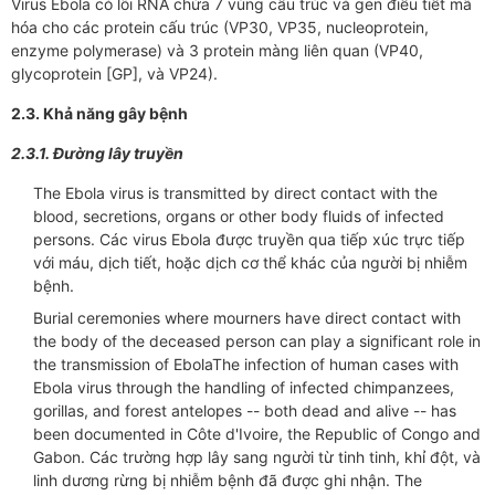
Virus Ebola có lõi RNA chứa 7 vùng cấu trúc và gen điều tiết mã
hóa cho các protein cấu trúc (VP30, VP35, nucleoprotein,
enzyme polymerase) và 3 protein màng liên quan (VP40,
glycoprotein [GP], và VP24).
2.3. Khả năng gây bệnh
2.3.1. Đường lây truyền
The Ebola virus is transmitted by direct contact with the
blood, secretions, organs or other body fluids of infected
persons. Các virus Ebola được truyền qua tiếp xúc trực tiếp
với máu, dịch tiết, hoặc dịch cơ thể khác của người bị nhiễm
bệnh.
Burial ceremonies where mourners have direct contact with
the body of the deceased person can play a significant role in
the transmission of EbolaThe infection of human cases with
Ebola virus through the handling of infected chimpanzees,
gorillas, and forest antelopes -- both dead and alive -- has
been documented in Côte d'Ivoire, the Republic of Congo and
Gabon. Các trường hợp lây sang người từ tinh tinh, khỉ đột, và
linh dương rừng bị nhiễm bệnh đã được ghi nhận. The