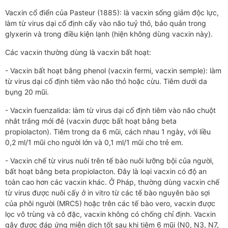
Vacxin cổ điển của Pasteur (1885): là vacxin sống giảm độc lực,
làm từ virus dại cố định cấy vào não tuỷ thỏ, bảo quản trong
glyxerin và trong điều kiện lạnh (hiện không dùng vacxin này).
Các vacxin thường dùng là vacxin bất hoạt:
- Vacxin bất hoạt bằng phenol (vacxin fermi, vacxin semple): làm
từ virus dại cố định tiêm vào não thỏ hoặc cừu. Tiêm dưới da
bụng 20 mũi.
- Vacxin fuenzalida: làm từ virus dại cố định tiêm vào não chuột
nhắt trắng mới đẻ (vacxin được bất hoạt bằng beta
propiolacton). Tiêm trong da 6 mũi, cách nhau 1 ngày, với liều
0,2 ml/1 mũi cho người lớn và 0,1 ml/1 mũi cho trẻ em.
- Vacxin chế từ virus nuôi trên tế bào nuôi lưỡng bội của người,
bất hoạt bằng beta propiolacton. Đây là loại vacxin có độ an
toàn cao hơn các vacxin khác. Ở Pháp, thường dùng vacxin chế
từ virus được nuôi cấy ở in vitro từ các tế bào nguyên bào sợi
của phôi người (MRC5) hoặc trên các tế bào vero, vacxin được
lọc vô trùng và cô đặc, vacxin không có chống chỉ định. Vacxin
gây được đáp ứng miễn dịch tốt sau khi tiêm 6 mũi (N0, N3, N7,