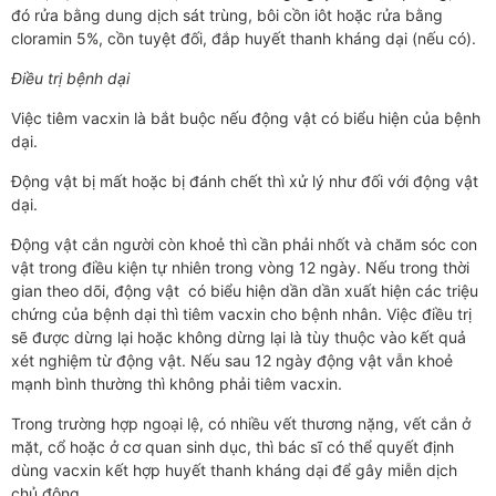
đó rửa bằng dung dịch sát trùng, bôi cồn iôt hoặc rửa bằng
cloramin 5%, cồn tuyệt đối, đắp huyết thanh kháng dại (nếu có).
Điều trị bệnh dại
Việc tiêm vacxin là bắt buộc nếu động vật có biểu hiện của bệnh
dại.
Động vật bị mất hoặc bị đánh chết thì xử lý như đối với động vật
dại.
Động vật cắn người còn khoẻ thì cần phải nhốt và chăm sóc con
vật trong điều kiện tự nhiên trong vòng 12 ngày. Nếu trong thời
gian theo dõi, động vật có biểu hiện dần dần xuất hiện các triệu
chứng của bệnh dại thì tiêm vacxin cho bệnh nhân. Việc điều trị
sẽ được dừng lại hoặc không dừng lại là tùy thuộc vào kết quả
xét nghiệm từ động vật. Nếu sau 12 ngày động vật vẫn khoẻ
mạnh bình thường thì không phải tiêm vacxin.
Trong trường hợp ngoại lệ, có nhiều vết thương nặng, vết cắn ở
mặt, cổ hoặc ở cơ quan sinh dục, thì bác sĩ có thể quyết định
dùng vacxin kết hợp huyết thanh kháng dại để gây miễn dịch
chủ động.