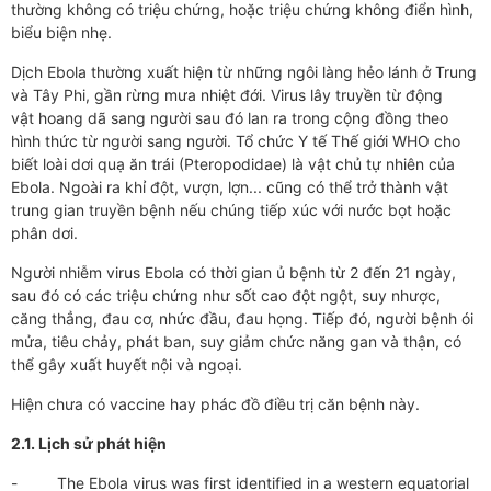
thường không có triệu chứng, hoặc triệu chứng không điển hình,
biểu biện nhẹ.
Dịch Ebola thường xuất hiện từ những ngôi làng hẻo lánh ở Trung
và Tây Phi, gần rừng mưa nhiệt đới. Virus lây truyền từ động
vật hoang dã sang người sau đó lan ra trong cộng đồng theo
hình thức từ người sang người. Tổ chức Y tế Thế giới WHO cho
biết loài dơi quạ ăn trái (Pteropodidae) là vật chủ tự nhiên của
Ebola. Ngoài ra khỉ đột, vượn, lợn... cũng có thể trở thành vật
trung gian truyền bệnh nếu chúng tiếp xúc với nước bọt hoặc
phân dơi.
Người nhiễm virus Ebola có thời gian ủ bệnh từ 2 đến 21 ngày,
sau đó có các triệu chứng như sốt cao đột ngột, suy nhược,
căng thẳng, đau cơ, nhức đầu, đau họng. Tiếp đó, người bệnh ói
mửa, tiêu chảy, phát ban, suy giảm chức năng gan và thận, có
thể gây xuất huyết nội và ngoại.
Hiện chưa có vaccine hay phác đồ điều trị căn bệnh này.
2.1. Lịch sử phát hiện
- The Ebola virus was first identified in a western equatorial