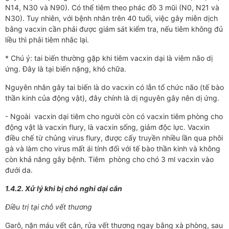
N14, N30 và N90). Có thể tiêm theo phác đồ 3 mũi (N0, N21 và
N30). Tuy nhiên, với bệnh nhân trên 40 tuổi, việc gây miễn dịch
bằng vacxin cần phải được giám sát kiểm tra, nếu tiêm không đủ
liều thì phải tiêm nhắc lại.
* Chú ý: tai biến thường gặp khi tiêm vacxin dại là viêm não dị
ứng. Đây là tại biến nặng, khó chữa.
Nguyên nhân gây tai biến là do vacxin có lẫn tổ chức não (tế bào
thần kinh của động vật), đây chính là dị nguyên gây nên dị ứng.
- Ngoài vacxin dại tiêm cho người còn có vacxin tiêm phòng cho
động vật là vacxin flury, là vacxin sống, giảm độc lực. Vacxin
điều chế từ chủng virus flury, được cấy truyền nhiều lần qua phôi
gà và làm cho virus mất ái tính đối với tế bào thần kinh và không
còn khả năng gây bệnh. Tiêm phòng cho chó 3 ml vacxin vào
đưới da.
1.4.2. Xử lý khi bị chó nghi dại cắn
Điều trị tại chỗ vết thương
Garô, nặn máu vết cắn, rửa vết thương ngay bằng xà phòng, sau