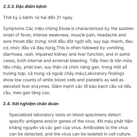
2.3.3. Đặc điểm bệnh
Thời kỳ ủ bệnh: từ hai đến 21 ngày.
Symptoms Các triệu chứng Ebola is characterized by the sudden
onset of fever, intense weakness, muscle pain, headache and
sore throat.đặc trưng: khởi đầu đột ngột sốt, suy sụp nhanh, đau
cơ, nhức đầu và đau họng;This is often followed by vomiting,
diarrhoea, rash, impaired kidney and liver function, and in some
cases, both internal and external bleeding. Tiếp theo là nôn mửa,
tiêu chảy, phát ban, suy thận và chức năng gan, trong một số
trường hợp, cả trong và ngoài chảy máu;Laboratory findings
show low counts of white blood cells and platelets as well as
elevated liver enzymes. Giảm mạnh các tế bào bạch cầu và tiểu
cầu, men gan tăng cao.
2.4. Xét nghiệm chẩn đoán
Specialized laboratory tests on blood specimens detect
specific antigens and/or genes of the virus. XN máu phát hiện
kháng nguyên và các gen của virus. Antibodies to the virus
can be detected, and the virus can be isolated in cell culture.