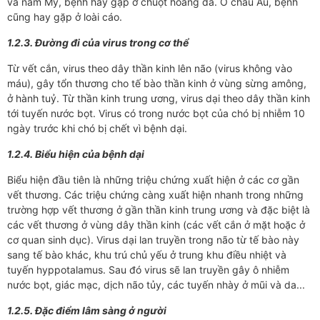
và nam Mỹ, bệnh hay gặp ở chuột hoang dã. Ở châu Âu, bệnh
cũng hay gặp ở loài cáo.
1.2.3. Đường đi của virus trong cơ thể
Từ vết cắn, virus theo dây thần kinh lên não (virus không vào
máu), gây tổn thương cho tế bào thần kinh ở vùng sừng amông,
ở hành tuỷ. Từ thần kinh trung ương, virus dại theo dây thần kinh
tới tuyến nước bọt. Virus có trong nước bọt của chó bị nhiễm 10
ngày trước khi chó bị chết vì bệnh dại.
1.2.4. Biểu hiện của bệnh dại
Biểu hiện đầu tiên là những triệu chứng xuất hiện ở các cơ gần
vết thương. Các triệu chứng càng xuất hiện nhanh trong những
trường hợp vết thương ở gần thần kinh trung ương và đặc biệt là
các vết thương ở vùng dây thần kinh (các vết cắn ở mặt hoặc ở
cơ quan sinh dục). Virus dại lan truyền trong não từ tế bào này
sang tế bào khác, khu trú chủ yếu ở trung khu điều nhiệt và
tuyến hyppotalamus. Sau đó virus sẽ lan truyền gây ô nhiễm
nước bọt, giác mạc, dịch não tủy, các tuyến nhày ở mũi và da...
1.2.5. Đặc điểm lâm sàng ở người