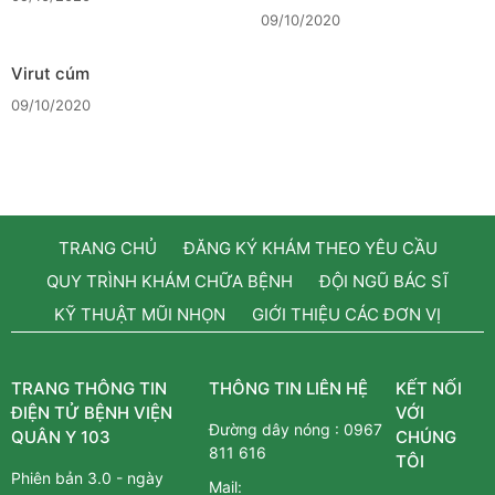
09/10/2020
Virut cúm
09/10/2020
TRANG CHỦ
ĐĂNG KÝ KHÁM THEO YÊU CẦU
QUY TRÌNH KHÁM CHỮA BỆNH
ĐỘI NGŨ BÁC SĨ
KỸ THUẬT MŨI NHỌN
GIỚI THIỆU CÁC ĐƠN VỊ
TRANG THÔNG TIN
THÔNG TIN LIÊN HỆ
KẾT NỐI
ĐIỆN TỬ BỆNH VIỆN
VỚI
Đường dây nóng :
0967
QUÂN Y 103
CHÚNG
811 616
TÔI
Phiên bản 3.0 - ngày
Mail: