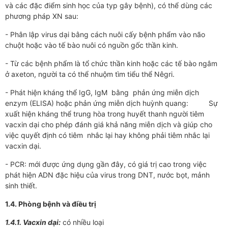
và các đặc điểm sinh học của typ gây bệnh), có thể dùng các
phương pháp XN sau:
- Phân lập virus dại bằng cách nuôi cấy bệnh phẩm vào não
chuột hoặc vào tế bào nuôi có nguồn gốc thần kinh.
- Từ các bệnh phẩm là tổ chức thần kinh hoặc các tế bào ngâm
ở axeton, người ta có thể nhuộm tìm tiểu thể Nêgri.
- Phát hiện kháng thể IgG, IgM bằng phản ứng miễn dịch
enzym (ELISA) hoặc phản ứng miễn dịch huỳnh quang: Sự
xuất hiện kháng thể trung hòa trong huyết thanh người tiêm
vacxin dại cho phép đánh giá khả năng miễn dịch và giúp cho
việc quyết định có tiêm nhắc lại hay không phải tiêm nhắc lại
vacxin dại.
- PCR: mới được ứng dụng gần đây, có giá trị cao trong việc
phát hiện ADN đặc hiệu của virus trong DNT, nước bọt, mảnh
sinh thiết.
1.4. Phòng bệnh và điều trị
1.4.1. Vacxin dại:
có nhiều loại