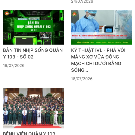
24/07/2026
BẢN TIN NHỊP SỐNG QUÂN
KỸ THUẬT IVL - PHÁ VÔI
Y 103 - SỐ 02
MẢNG XƠ VỮA ĐỘNG
MẠCH CHI DƯỚI BẰNG
19/07/2026
SÓNG…
18/07/2026
BỆNH VIỆN QUÂN Y 103