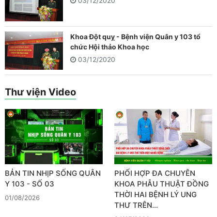
03/12/2020
Khoa Đột quỵ - Bệnh viện Quân y 103 tổ
chức Hội thảo Khoa học
03/12/2020
Thư viện Video
BẢN TIN NHỊP SỐNG QUÂN
PHỐI HỢP ĐA CHUYÊN
Y 103 - SỐ 03
KHOA PHẪU THUẬT ĐỒNG
THỜI HAI BỆNH LÝ UNG
01/08/2026
THƯ TRÊN…