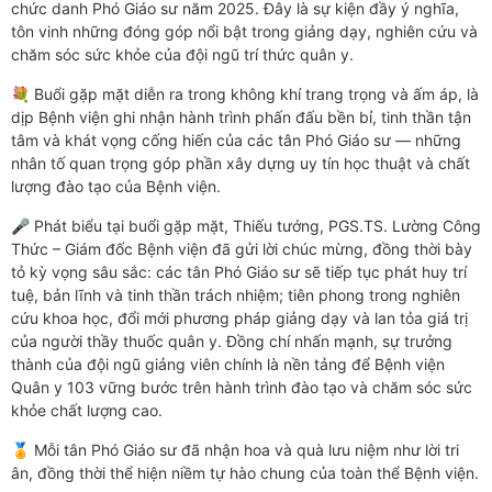
chức danh Phó Giáo sư năm 2025. Đây là sự kiện đầy ý nghĩa,
tôn vinh những đóng góp nổi bật trong giảng dạy, nghiên cứu và
chăm sóc sức khỏe của đội ngũ trí thức quân y.
💐 Buổi gặp mặt diễn ra trong không khí trang trọng và ấm áp, là
dịp Bệnh viện ghi nhận hành trình phấn đấu bền bỉ, tinh thần tận
tâm và khát vọng cống hiến của các tân Phó Giáo sư — những
nhân tố quan trọng góp phần xây dựng uy tín học thuật và chất
lượng đào tạo của Bệnh viện.
🎤 Phát biểu tại buổi gặp mặt, Thiếu tướng, PGS.TS. Lường Công
Thức – Giám đốc Bệnh viện đã gửi lời chúc mừng, đồng thời bày
tỏ kỳ vọng sâu sắc: các tân Phó Giáo sư sẽ tiếp tục phát huy trí
tuệ, bản lĩnh và tinh thần trách nhiệm; tiên phong trong nghiên
cứu khoa học, đổi mới phương pháp giảng dạy và lan tỏa giá trị
của người thầy thuốc quân y. Đồng chí nhấn mạnh, sự trưởng
thành của đội ngũ giảng viên chính là nền tảng để Bệnh viện
Quân y 103 vững bước trên hành trình đào tạo và chăm sóc sức
khỏe chất lượng cao.
🏅 Mỗi tân Phó Giáo sư đã nhận hoa và quà lưu niệm như lời tri
ân, đồng thời thể hiện niềm tự hào chung của toàn thể Bệnh viện.