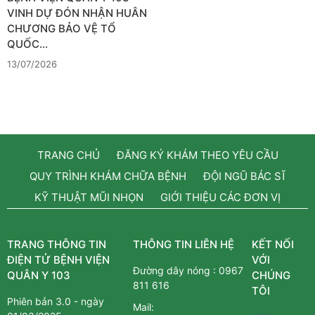
VINH DỰ ĐÓN NHẬN HUÂN
CHƯƠNG BẢO VỆ TỔ
QUỐC…
13/07/2026
TRANG CHỦ
ĐĂNG KÝ KHÁM THEO YÊU CẦU
QUY TRÌNH KHÁM CHỮA BỆNH
ĐỘI NGŨ BÁC SĨ
KỸ THUẬT MŨI NHỌN
GIỚI THIỆU CÁC ĐƠN VỊ
TRANG THÔNG TIN
THÔNG TIN LIÊN HỆ
KẾT NỐI
ĐIỆN TỬ BỆNH VIỆN
VỚI
Đường dây nóng :
0967
QUÂN Y 103
CHÚNG
811 616
TÔI
Phiên bản 3.0 - ngày
Mail: