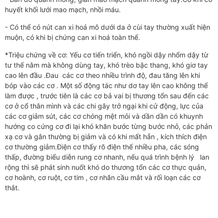
huyết khối lưới mao mạch, nhồi máu.
- Có thể có nút can xi hoá mô dưới da ở cùi tay thường xuất hiện
muộn, có khi bị chứng can xi hoá toàn thể.
*Triệu chứng về cơ: Yếu cơ tiến triển, khó ngồi dậy nhổm dậy từ
tư thế nằm mà không dùng tay, khó trèo bậc thang, khó giơ tay
cao lên đầu .Đau các cơ theo nhiều trình độ, đau tăng lên khi
bóp vào các cơ . Một số động tác như dơ tay lên cao không thể
làm được , trước tiên là các cơ bả vai bị thương tổn sau đến các
cơ ở cổ thân mình và các chi gây trở ngại khi cử động, lực của
các cơ giảm sút, các cơ chóng mệt mỏi và dần dần có khuynh
hướng co cứng cơ đi lại khó khăn bước từng bước nhỏ, các phản
xạ cơ và gân thường bị giảm và có khi mất hẳn , kích thích điện
cơ thường giảm.Điện cơ thấy rõ điện thế nhiều pha, các sóng
thấp, đường biểu diễn rung cơ nhanh, nếu quá trình bệnh lý lan
rộng thì sẽ phát sinh nuốt khó do thương tổn các cơ thực quản,
cơ hoành, cơ ruột, cơ tim , cơ nhãn cầu mắt và rối loạn các cơ
thắt.