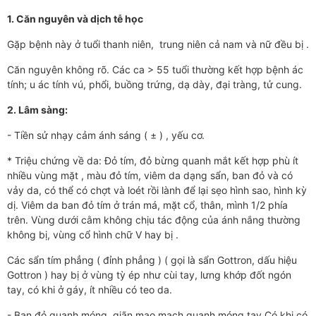
1. Căn nguyên và dịch tễ học
Gặp bệnh này ở tuổi thanh niên, trung niên cả nam và nữ đều bị .
Căn nguyên không rõ. Các ca > 55 tuổi thường kết hợp bệnh ác
tính; u ác tính vú, phổi, buồng trứng, dạ dày, đại tràng, tử cung.
2. Lâm sàng:
- Tiền sử nhạy cảm ánh sáng ( ± ) , yếu cơ.
* Triệu chứng về da: Đỏ tím, đỏ bừng quanh mắt kết hợp phù ít
nhiều vùng mặt , màu đỏ tím, viêm da dạng sẩn, ban đỏ và có
vảy da, có thể có chợt và loét rồi lành để lại sẹo hình sao, hình kỳ
dị. Viêm da ban đỏ tím ở trán má, mặt cổ, thân, mình 1/2 phía
trên. Vùng dưới cằm không chịu tác động của ánh nắng thường
không bị, vùng cổ hình chữ V hay bị .
Các sẩn tím phẳng ( đỉnh phẳng ) ( gọi là sẩn Gottron, dấu hiệu
Gottron ) hay bị ở vùng tỳ ép như cùi tay, lưng khớp đốt ngón
tay, có khi ở gáy, ít nhiều có teo da.
- Ban đỏ quanh móng, giãn mao mạch quanh móng tay.Có khi có