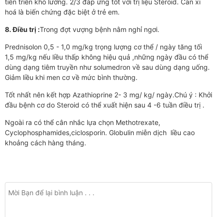
tiến triển khó lường. 2/3 đáp ứng tốt với trị liệu Steroid. Can xi
hoá là biến chứng đặc biệt ở trẻ em.
8. Điều trị :
Trong đợt vượng bệnh nằm nghỉ ngơi.
Prednisolon 0,5 - 1,0 mg/kg trọng lượng cơ thể / ngày tăng tối
1,5 mg/kg nếu liều thấp không hiệu quả ,những ngày đầu có thể
dùng dạng tiêm truyền như solumedron về sau dùng dạng uống.
Giảm liều khi men cơ về mức bình thường.
Tốt nhất nên kết hợp Azathioprine 2- 3 mg/ kg/ ngày.Chú ý : Khởi
đầu bệnh cơ do Steroid có thể xuất hiện sau 4 -6 tuần điều trị .
Ngoài ra có thể cân nhắc lựa chọn Methotrexate,
Cyclophosphamides,ciclosporin. Globulin miễn dịch liều cao
khoảng cách hàng tháng.