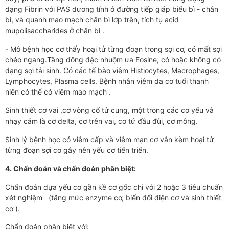
dạng Fibrin với PAS dương tính ở đường tiếp giáp biểu bì - chân
bì, và quanh mao mạch chân bì lớp trên, tích tụ acid
mupolisaccharides ở chân bì .
- Mô bệnh học cơ thấy hoại tử từng đoạn trong sợi cơ, có mất sợi
chéo ngang.Tăng đông đặc nhuộm ưa Eosine, có hoặc không có
dạng sợi tái sinh. Có các tế bào viêm Histiocytes, Macrophages,
Lymphocytes, Plasma cells. Bệnh nhân viêm da cơ tuổi thanh
niên có thể có viêm mao mạch .
Sinh thiết cơ vai ,cơ vòng cổ tử cung, một trong các cơ yếu và
nhạy cảm là cơ delta, cơ trên vai, cơ tứ đầu đùi, cơ mông.
Sinh lý bệnh học có viêm cấp và viêm mạn cơ vân kèm hoại tử
từng đoạn sợi cơ gây nên yếu cơ tiến triển.
4. Chẩn đoán và chẩn đoán phân biệt:
Chẩn đoán dựa yếu cơ gần kề cơ gốc chi với 2 hoặc 3 tiêu chuẩn
xét nghiệm (tăng mức enzyme cơ, biến đổi điện cơ và sinh thiết
cơ ).
Chẩn đoán phân biệt với: