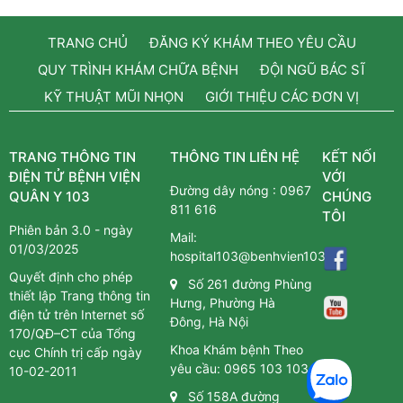
TRANG CHỦ
ĐĂNG KÝ KHÁM THEO YÊU CẦU
QUY TRÌNH KHÁM CHỮA BỆNH
ĐỘI NGŨ BÁC SĨ
KỸ THUẬT MŨI NHỌN
GIỚI THIỆU CÁC ĐƠN VỊ
TRANG THÔNG TIN
THÔNG TIN LIÊN HỆ
KẾT NỐI
ĐIỆN TỬ BỆNH VIỆN
VỚI
Đường dây nóng :
0967
QUÂN Y 103
CHÚNG
811 616
TÔI
Phiên bản 3.0 - ngày
Mail:
01/03/2025
hospital103@benhvien103.vn
Quyết định cho phép
Số 261 đường Phùng
thiết lập Trang thông tin
Hưng, Phường Hà
điện tử trên Internet số
Đông, Hà Nội
170/QĐ–CT của Tổng
Khoa Khám bệnh Theo
cục Chính trị cấp ngày
yêu cầu:
0965 103 103
10-02-2011
Số 158A đường