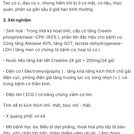
Teo cơ ±, đau cơ ±, nhưng hiếm khi bị ở cơ mặt, cơ hầu, thực
quản. phản xạ gân sâu ở giới hạn bình thường.
3. Xét nghiệm
- Sinh hoá : Trong thời kỳ hoạt tính, cấp có tăng Creatin
phosphokinase -CPK- (65% ), phần lớn đặc hiệu cho bệnh cơ.
Cũng tăng Aldolase 40%, tăng GOT, lactate dehydrogenase-
LDH ( tăng men cơ chứng tỏ bệnh cơ, hoại tử cơ )
- Nước tiểu tăng bài tiết Creatine 24 giờ > 200mg/24 giờ.
- Điện cơ ( Electromyography ) . tăng khả năng kích thích chỗ gài
điện cực, phóng điện giả tăng trương lực cơ, sóng nhọn (+ ) cả
trong bệnh cơ thần kinh.
- Điện tim ( ECG ) có bằng chứng viêm cơ tim:
Tính dễ bi kích thích nhĩ- thất, bloc nhĩ - thất.
- X quang phổi: xơ kẽ.
- Mô bệnh học da: Biểu bì dẹt phẳng, thoái hoá phù lớp tế bào
đáy, phù chân lớp trên, thâm nhiễm viêm rải rác. Lắng đọng