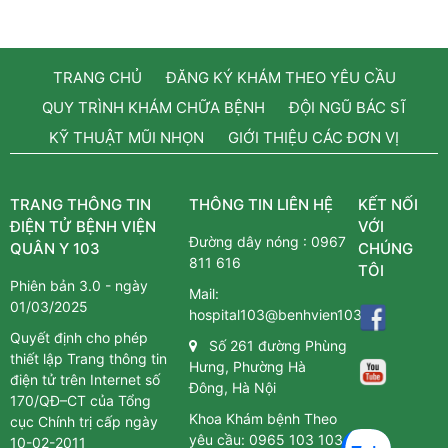
TRANG CHỦ
ĐĂNG KÝ KHÁM THEO YÊU CẦU
QUY TRÌNH KHÁM CHỮA BỆNH
ĐỘI NGŨ BÁC SĨ
KỸ THUẬT MŨI NHỌN
GIỚI THIỆU CÁC ĐƠN VỊ
TRANG THÔNG TIN
THÔNG TIN LIÊN HỆ
KẾT NỐI
ĐIỆN TỬ BỆNH VIỆN
VỚI
Đường dây nóng :
0967
QUÂN Y 103
CHÚNG
811 616
TÔI
Phiên bản 3.0 - ngày
Mail:
01/03/2025
hospital103@benhvien103.vn
Quyết định cho phép
Số 261 đường Phùng
thiết lập Trang thông tin
Hưng, Phường Hà
điện tử trên Internet số
Đông, Hà Nội
170/QĐ–CT của Tổng
Khoa Khám bệnh Theo
cục Chính trị cấp ngày
yêu cầu:
0965 103 103
10-02-2011