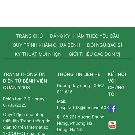
TRANG CHỦ
ĐĂNG KÝ KHÁM THEO YÊU CẦU
QUY TRÌNH KHÁM CHỮA BỆNH
ĐỘI NGŨ BÁC SĨ
KỸ THUẬT MŨI NHỌN
GIỚI THIỆU CÁC ĐƠN VỊ
TRANG THÔNG TIN
THÔNG TIN LIÊN HỆ
KẾT NỐI
ĐIỆN TỬ BỆNH VIỆN
VỚI
Đường dây nóng :
0967
QUÂN Y 103
CHÚNG
811 616
TÔI
Phiên bản 3.0 - ngày
Mail:
01/03/2025
hospital103@benhvien103.vn
Quyết định cho phép
Số 261 đường Phùng
thiết lập Trang thông tin
Hưng, Phường Hà
điện tử trên Internet số
Đông, Hà Nội
170/QĐ–CT của Tổng