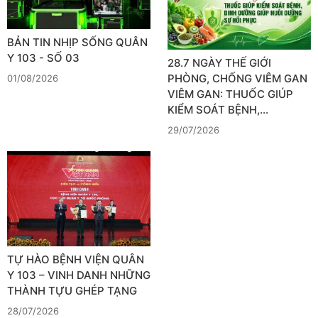
BẢN TIN NHỊP SỐNG QUÂN
Y 103 - SỐ 03
28.7 NGÀY THẾ GIỚI
PHÒNG, CHỐNG VIÊM GAN
01/08/2026
VIÊM GAN: THUỐC GIÚP
KIỂM SOÁT BỆNH,…
29/07/2026
TỰ HÀO BỆNH VIỆN QUÂN
Y 103 – VINH DANH NHỮNG
THÀNH TỰU GHÉP TẠNG
28/07/2026