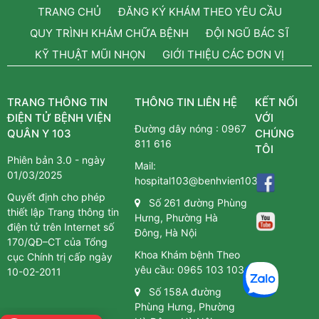
TRANG CHỦ
ĐĂNG KÝ KHÁM THEO YÊU CẦU
QUY TRÌNH KHÁM CHỮA BỆNH
ĐỘI NGŨ BÁC SĨ
KỸ THUẬT MŨI NHỌN
GIỚI THIỆU CÁC ĐƠN VỊ
TRANG THÔNG TIN
THÔNG TIN LIÊN HỆ
KẾT NỐI
ĐIỆN TỬ BỆNH VIỆN
VỚI
Đường dây nóng :
0967
QUÂN Y 103
CHÚNG
811 616
TÔI
Phiên bản 3.0 - ngày
Mail:
01/03/2025
hospital103@benhvien103.vn
Quyết định cho phép
Số 261 đường Phùng
thiết lập Trang thông tin
Hưng, Phường Hà
điện tử trên Internet số
Đông, Hà Nội
170/QĐ–CT của Tổng
Khoa Khám bệnh Theo
cục Chính trị cấp ngày
yêu cầu:
0965 103 103
10-02-2011
Số 158A đường
Phùng Hưng, Phường