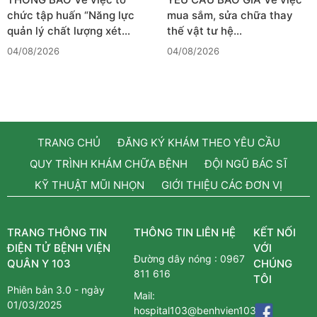
chức tập huấn “Năng lực
mua sắm, sửa chữa thay
quản lý chất lượng xét…
thế vật tư hệ…
04/08/2026
04/08/2026
TRANG CHỦ
ĐĂNG KÝ KHÁM THEO YÊU CẦU
QUY TRÌNH KHÁM CHỮA BỆNH
ĐỘI NGŨ BÁC SĨ
KỸ THUẬT MŨI NHỌN
GIỚI THIỆU CÁC ĐƠN VỊ
TRANG THÔNG TIN
THÔNG TIN LIÊN HỆ
KẾT NỐI
ĐIỆN TỬ BỆNH VIỆN
VỚI
Đường dây nóng :
0967
QUÂN Y 103
CHÚNG
811 616
TÔI
Phiên bản 3.0 - ngày
Mail:
01/03/2025
hospital103@benhvien103.vn