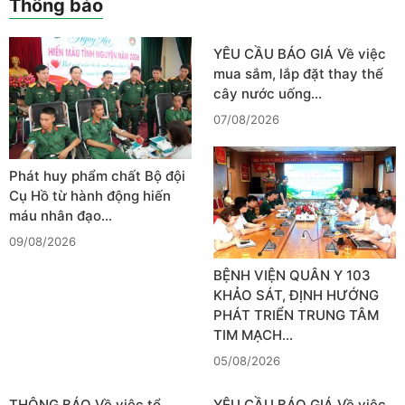
Thông báo
YÊU CẦU BÁO GIÁ Về việc
mua sắm, lắp đặt thay thế
cây nước uống…
07/08/2026
Phát huy phẩm chất Bộ đội
Cụ Hồ từ hành động hiến
máu nhân đạo…
09/08/2026
BỆNH VIỆN QUÂN Y 103
KHẢO SÁT, ĐỊNH HƯỚNG
PHÁT TRIỂN TRUNG TÂM
TIM MẠCH…
05/08/2026
THÔNG BÁO Về việc tổ
YÊU CẦU BÁO GIÁ Về việc