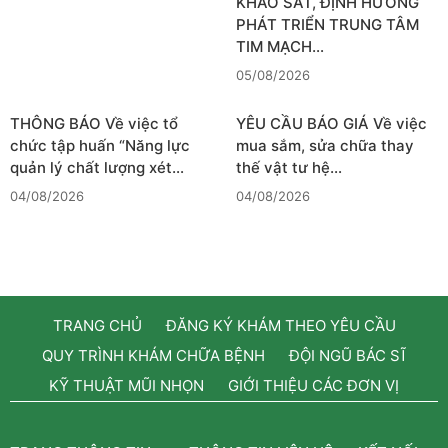
KHẢO SÁT, ĐỊNH HƯỚNG
PHÁT TRIỂN TRUNG TÂM
TIM MẠCH…
05/08/2026
THÔNG BÁO Về việc tổ
YÊU CẦU BÁO GIÁ Về việc
chức tập huấn “Năng lực
mua sắm, sửa chữa thay
quản lý chất lượng xét…
thế vật tư hệ…
04/08/2026
04/08/2026
TRANG CHỦ
ĐĂNG KÝ KHÁM THEO YÊU CẦU
QUY TRÌNH KHÁM CHỮA BỆNH
ĐỘI NGŨ BÁC SĨ
KỸ THUẬT MŨI NHỌN
GIỚI THIỆU CÁC ĐƠN VỊ