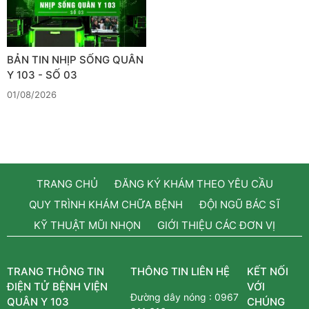
BẢN TIN NHỊP SỐNG QUÂN
Y 103 - SỐ 03
01/08/2026
TRANG CHỦ
ĐĂNG KÝ KHÁM THEO YÊU CẦU
QUY TRÌNH KHÁM CHỮA BỆNH
ĐỘI NGŨ BÁC SĨ
KỸ THUẬT MŨI NHỌN
GIỚI THIỆU CÁC ĐƠN VỊ
TRANG THÔNG TIN
THÔNG TIN LIÊN HỆ
KẾT NỐI
ĐIỆN TỬ BỆNH VIỆN
VỚI
Đường dây nóng :
0967
QUÂN Y 103
CHÚNG