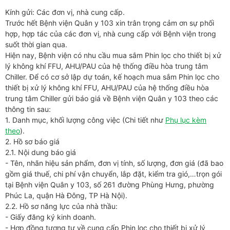
Kính gửi: Các đơn vị, nhà cung cấp.
Trước hết Bệnh viện Quân y 103 xin trân trọng cảm ơn sự phối
hợp, hợp tác của các đơn vị, nhà cung cấp với Bệnh viện trong
suốt thời gian qua.
Hiện nay, Bệnh viện có nhu cầu mua sắm Phin lọc cho thiết bị xử
lý không khí FFU, AHU/PAU của hệ thống điều hòa trung tâm
Chiller. Để có cơ sở lập dự toán, kế hoạch mua sắm Phin lọc cho
thiết bị xử lý không khí FFU, AHU/PAU của hệ thống điều hòa
trung tâm Chiller gửi báo giá về Bệnh viện Quân y 103 theo các
thông tin sau:
1. Danh mục, khối lượng công việc (Chi tiết như
Phụ lục kèm
theo
).
2. Hồ sơ báo giá
2.1. Nội dung báo giá
- Tên, nhãn hiệu sản phẩm, đơn vị tính, số lượng, đơn giá (đã bao
gồm giá thuế, chi phí vận chuyển, lắp đặt, kiểm tra gió,…trọn gói
tại Bệnh viện Quân y 103, số 261 đường Phùng Hưng, phường
Phúc La, quận Hà Đông, TP Hà Nội).
2.2. Hồ sơ năng lực của nhà thầu:
- Giấy đăng ký kinh doanh.
- Hợp đồng tương tự về cung cấp Phin lọc cho thiết bị xử lý