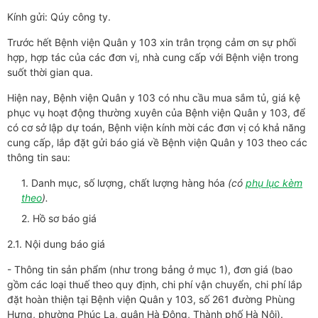
Kính gửi: Qúy công ty.
Trước hết Bệnh viện Quân y 103 xin trân trọng cảm ơn sự phối
hợp, hợp tác của các đơn vị, nhà cung cấp với Bệnh viện trong
suốt thời gian qua.
Hiện nay, Bệnh viện Quân y 103 có nhu cầu mua sắm tủ, giá kệ
phục vụ hoạt động thường xuyên của Bệnh viện Quân y 103, để
có cơ sở lập dự toán, Bệnh viện kính mời các đơn vị có khả năng
cung cấp, lắp đặt gửi báo giá về Bệnh viện Quân y 103 theo các
thông tin sau:
1. Danh mục, số lượng, chất lượng hàng hóa
(có
phụ lục kèm
theo
).
2. Hồ sơ báo giá
2.1. Nội dung báo giá
- Thông tin sản phẩm (như trong bảng ở mục 1), đơn giá (bao
gồm các loại thuế theo quy định, chi phí vận chuyển, chi phí lắp
đặt hoàn thiện tại Bệnh viện Quân y 103, số 261 đường Phùng
Hưng, phường Phúc La, quận Hà Đông, Thành phố Hà Nội).