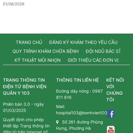
01/08/2026
TRANG CHỦ
ĐĂNG KÝ KHÁM THEO YÊU CẦU
QUY TRÌNH KHÁM CHỮA BỆNH
ĐỘI NGŨ BÁC SĨ
KỸ THUẬT MŨI NHỌN
GIỚI THIỆU CÁC ĐƠN VỊ
TRANG THÔNG TIN
THÔNG TIN LIÊN HỆ
KẾT NỐI
ĐIỆN TỬ BỆNH VIỆN
VỚI
Đường dây nóng :
0967
QUÂN Y 103
CHÚNG
811 616
TÔI
Phiên bản 3.0 - ngày
Mail:
01/03/2025
hospital103@benhvien103.vn
Quyết định cho phép
Số 261 đường Phùng
thiết lập Trang thông tin
Hưng, Phường Hà
điện tử trên Internet số