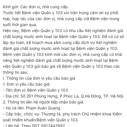
Kính gửi: Các đơn vị, nhà cung cấp.
Trước hết Bệnh viện Quân y 103 xin trân trọng cảm ơn sự phối
hợp, hợp tác của các đơn vị, nhà cung cấp với Bệnh viện trong
suốt thời gian qua.
Hiện nay, Bệnh viện Quân y 103 có nhu cầu Xét nghiệm đánh giá
chất lượng mước sinh hoạt tại Bệnh viện Quân y 103. Để có cơ sở
lập dự toán, kế hoạch mua sắm cung cấp dịch vụ Xét nghiệm
đánh giá chất lượng mước sinh hoạt tại Bệnh viện Quân y 103.
Bệnh viện Quân y 103 kính mời các đơn vị, nhà cung cấp có khả
năng Xét nghiệm đánh giá chất lượng mước sinh hoạt tại Bệnh
viện Quân y 103 gửi báo giá về Bệnh viện Quân y 103 theo các
thông tin sau:
I. Thông tin của đơn vị yêu cầu báo giá
1. Đơn vị yêu cầu báo giá:
- Tên đơn vị: Bệnh viện Quân y 103
- Địa chỉ: Số 261 Phùng Hưng, P.Phúc La, Q.Hà Đông, TP. Hà Nội.
2. Thông tin liên hệ người tiếp nhận báo giá:
- Họ và tên: Phạm Xuân Quang
- Cấp bậc, chức vụ: Thượng tá, phụ trách Chủ nhiệm khoa Kiểm
soát nhiễm khuẩn/Bệnh viện Quân y 103.
- Liên hệ: Theo SĐT 0912447897.