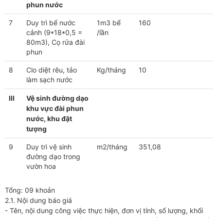
phun nước
7
Duy trì bể nước
1m3 bể
160
cảnh (9*18*0,5 =
/lần
80m3), Cọ rửa đài
phun
8
Clo diệt rêu, tảo
Kg/tháng
10
làm sạch nước
III
Vệ sinh đường dạo
khu vực đài phun
nước, khu đặt
tượng
9
Duy trì vệ sinh
m2/tháng
351,08
đường dạo trong
vườn hoa
Tổng: 09 khoản
2.1. Nội dung báo giá
- Tên, nội dung công việc thực hiện, đơn vị tính, số lượng, khối