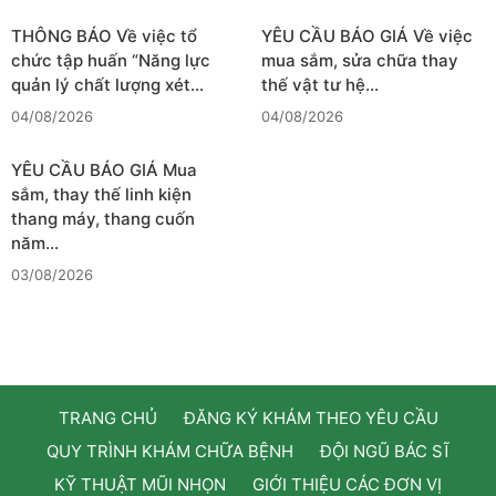
THÔNG BÁO Về việc tổ
YÊU CẦU BÁO GIÁ Về việc
chức tập huấn “Năng lực
mua sắm, sửa chữa thay
quản lý chất lượng xét…
thế vật tư hệ…
04/08/2026
04/08/2026
YÊU CẦU BÁO GIÁ Mua
sắm, thay thế linh kiện
thang máy, thang cuốn
năm…
03/08/2026
TRANG CHỦ
ĐĂNG KÝ KHÁM THEO YÊU CẦU
QUY TRÌNH KHÁM CHỮA BỆNH
ĐỘI NGŨ BÁC SĨ
KỸ THUẬT MŨI NHỌN
GIỚI THIỆU CÁC ĐƠN VỊ