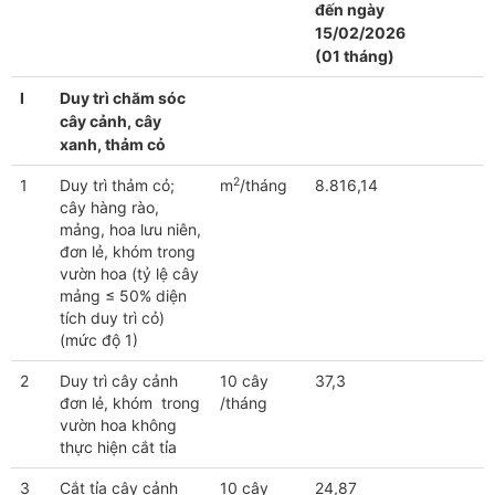
đến ngày
15/02/2026
(01 tháng)
I
Duy trì chăm sóc
cây cảnh, cây
xanh, thảm cỏ
2
1
Duy trì thảm cỏ;
m
/tháng
8.816,14
cây hàng rào,
mảng, hoa lưu niên,
đơn lẻ, khóm trong
vườn hoa (tỷ lệ cây
mảng ≤ 50% diện
tích duy trì cỏ)
(mức độ 1)
2
Duy trì cây cảnh
10 cây
37,3
đơn lẻ, khóm trong
/tháng
vườn hoa không
thực hiện cắt tỉa
3
Cắt tỉa cây cảnh
10 cây
24,87