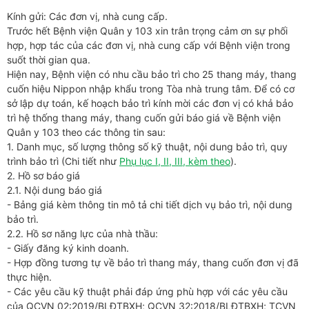
Kính gửi: Các đơn vị, nhà cung cấp.
Trước hết Bệnh viện Quân y 103 xin trân trọng cảm ơn sự phối
hợp, hợp tác của các đơn vị, nhà cung cấp với Bệnh viện trong
suốt thời gian qua.
Hiện nay, Bệnh viện có nhu cầu bảo trì cho 25 thang máy, thang
cuốn hiệu Nippon nhập khẩu trong Tòa nhà trung tâm. Để có cơ
sở lập dự toán, kế hoạch bảo trì kính mời các đơn vị có khả bảo
trì hệ thống thang máy, thang cuốn gửi báo giá về Bệnh viện
Quân y 103 theo các thông tin sau:
1. Danh mục, số lượng thông số kỹ thuật, nội dung bảo trì, quy
trình bảo trì (Chi tiết như
Phụ lục I, II, III, kèm theo
).
2. Hồ sơ báo giá
2.1. Nội dung báo giá
- Bảng giá kèm thông tin mô tả chi tiết dịch vụ bảo trì, nội dung
bảo trì.
2.2. Hồ sơ năng lực của nhà thầu:
- Giấy đăng ký kinh doanh.
- Hợp đồng tương tự về bảo trì thang máy, thang cuốn đơn vị đã
thực hiện.
- Các yêu cầu kỹ thuật phải đáp ứng phù hợp với các yêu cầu
của QCVN 02:2019/BLĐTBXH; QCVN 32:2018/BLĐTBXH; TCVN