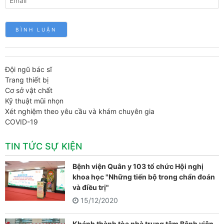
Đội ngũ bác sĩ
Trang thiết bị
Cơ sở vật chất
Kỹ thuật mũi nhọn
Xét nghiệm theo yêu cầu và khám chuyên gia
COVID-19
TIN TỨC SỰ KIỆN
Bệnh viện Quân y 103 tổ chức Hội nghị
khoa học "Những tiến bộ trong chẩn đoán
và điều trị"
15/12/2020
Khánh thành tòa nhà trung tâm Bệnh viện