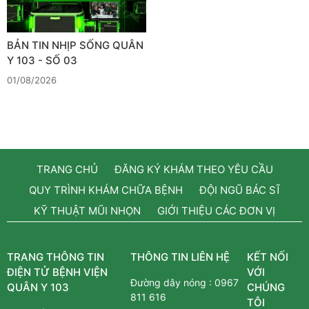
BẢN TIN NHỊP SỐNG QUÂN
Y 103 - SỐ 03
01/08/2026
TRANG CHỦ
ĐĂNG KÝ KHÁM THEO YÊU CẦU
QUY TRÌNH KHÁM CHỮA BỆNH
ĐỘI NGŨ BÁC SĨ
KỸ THUẬT MŨI NHỌN
GIỚI THIỆU CÁC ĐƠN VỊ
TRANG THÔNG TIN
THÔNG TIN LIÊN HỆ
KẾT NỐI
ĐIỆN TỬ BỆNH VIỆN
VỚI
Đường dây nóng :
0967
QUÂN Y 103
CHÚNG
811 616
TÔI