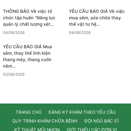
THÔNG BÁO Về việc tổ
YÊU CẦU BÁO GIÁ Về việc
chức tập huấn “Năng lực
mua sắm, sửa chữa thay
quản lý chất lượng xét…
thế vật tư hệ…
04/08/2026
04/08/2026
YÊU CẦU BÁO GIÁ Mua
sắm, thay thế linh kiện
thang máy, thang cuốn
năm…
03/08/2026
TRANG CHỦ
ĐĂNG KÝ KHÁM THEO YÊU CẦU
QUY TRÌNH KHÁM CHỮA BỆNH
ĐỘI NGŨ BÁC SĨ
KỸ THUẬT MŨI NHỌN
GIỚI THIỆU CÁC ĐƠN VỊ