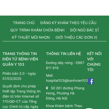
TRANG CHỦ
ĐĂNG KÝ KHÁM THEO YÊU CẦU
QUY TRÌNH KHÁM CHỮA BỆNH
ĐỘI NGŨ BÁC SĨ
KỸ THUẬT MŨI NHỌN
GIỚI THIỆU CÁC ĐƠN VỊ
TRANG THÔNG TIN
THÔNG TIN LIÊN HỆ
KẾT NỐI
ĐIỆN TỬ BỆNH VIỆN
VỚI
Đường dây nóng :
0967
QUÂN Y 103
CHÚNG
811 616
TÔI
Phiên bản 3.0 - ngày
Mail:
01/03/2025
hospital103@benhvien103.vn
Quyết định cho phép
Số 261 đường Phùng
thiết lập Trang thông tin
Hưng, Phường Hà
điện tử trên Internet số
Đông, Hà Nội
170/QĐ–CT của Tổng
Khoa Khám bệnh Theo
cục Chính trị cấp ngày