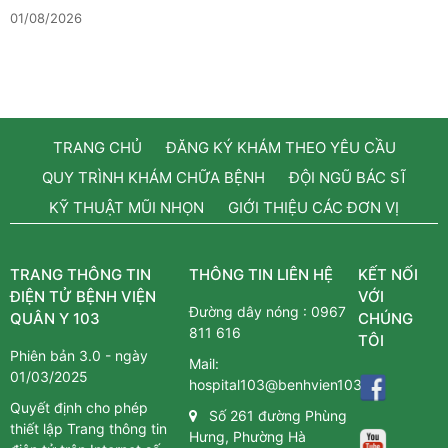
01/08/2026
TRANG CHỦ
ĐĂNG KÝ KHÁM THEO YÊU CẦU
QUY TRÌNH KHÁM CHỮA BỆNH
ĐỘI NGŨ BÁC SĨ
KỸ THUẬT MŨI NHỌN
GIỚI THIỆU CÁC ĐƠN VỊ
TRANG THÔNG TIN
THÔNG TIN LIÊN HỆ
KẾT NỐI
ĐIỆN TỬ BỆNH VIỆN
VỚI
Đường dây nóng :
0967
QUÂN Y 103
CHÚNG
811 616
TÔI
Phiên bản 3.0 - ngày
Mail:
01/03/2025
hospital103@benhvien103.vn
Quyết định cho phép
Số 261 đường Phùng
thiết lập Trang thông tin
Hưng, Phường Hà